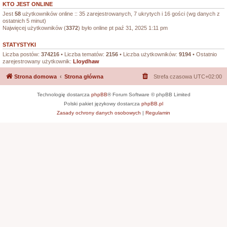
KTO JEST ONLINE
Jest
58
użytkowników online :: 35 zarejestrowanych, 7 ukrytych i 16 gości (wg danych z
ostatnich 5 minut)
Najwięcej użytkowników (
3372
) było online pt paź 31, 2025 1:11 pm
STATYSTYKI
Liczba postów:
374216
• Liczba tematów:
2156
• Liczba użytkowników:
9194
• Ostatnio
zarejestrowany użytkownik:
Lloydhaw
Strona domowa
Strona główna
Strefa czasowa
UTC+02:00
Technologię dostarcza
phpBB
® Forum Software © phpBB Limited
Polski pakiet językowy dostarcza
phpBB.pl
Zasady ochrony danych osobowych
|
Regulamin