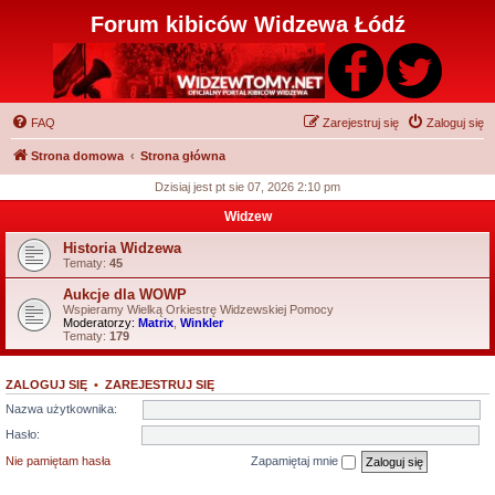
Forum kibiców Widzewa Łódź
FAQ
Zarejestruj się
Zaloguj się
Strona domowa
Strona główna
Dzisiaj jest pt sie 07, 2026 2:10 pm
Widzew
Historia Widzewa
Tematy:
45
Aukcje dla WOWP
Wspieramy Wielką Orkiestrę Widzewskiej Pomocy
Moderatorzy:
Matrix
,
Winkler
Tematy:
179
ZALOGUJ SIĘ
•
ZAREJESTRUJ SIĘ
Nazwa użytkownika:
Hasło:
Nie pamiętam hasła
Zapamiętaj mnie