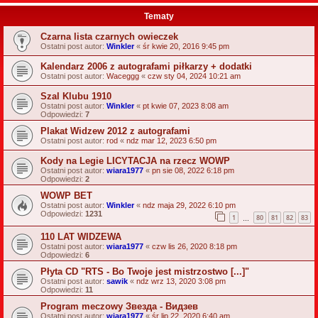
Tematy
Czarna lista czarnych owieczek
Ostatni post autor:
Winkler
«
śr kwie 20, 2016 9:45 pm
Kalendarz 2006 z autografami piłkarzy + dodatki
Ostatni post autor:
Waceggg
«
czw sty 04, 2024 10:21 am
Szal Klubu 1910
Ostatni post autor:
Winkler
«
pt kwie 07, 2023 8:08 am
Odpowiedzi:
7
Plakat Widzew 2012 z autografami
Ostatni post autor:
rod
«
ndz mar 12, 2023 6:50 pm
Kody na Legie LICYTACJA na rzecz WOWP
Ostatni post autor:
wiara1977
«
pn sie 08, 2022 6:18 pm
Odpowiedzi:
2
WOWP BET
Ostatni post autor:
Winkler
«
ndz maja 29, 2022 6:10 pm
Odpowiedzi:
1231
1
80
81
82
83
…
110 LAT WIDZEWA
Ostatni post autor:
wiara1977
«
czw lis 26, 2020 8:18 pm
Odpowiedzi:
6
Płyta CD "RTS - Bo Twoje jest mistrzostwo [...]"
Ostatni post autor:
sawik
«
ndz wrz 13, 2020 3:08 pm
Odpowiedzi:
11
Program meczowy Звезда - Видзев
Ostatni post autor:
wiara1977
«
śr lip 22, 2020 6:40 am