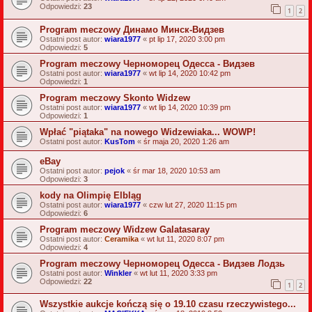
Odpowiedzi:
23
1
2
Program meczowy Динамо Минск-Видзев
Ostatni post autor:
wiara1977
«
pt lip 17, 2020 3:00 pm
Odpowiedzi:
5
Program meczowy Черноморец Одесса - Видзев
Ostatni post autor:
wiara1977
«
wt lip 14, 2020 10:42 pm
Odpowiedzi:
1
Program meczowy Skonto Widzew
Ostatni post autor:
wiara1977
«
wt lip 14, 2020 10:39 pm
Odpowiedzi:
1
Wpłać "piątaka" na nowego Widzewiaka... WOWP!
Ostatni post autor:
KusTom
«
śr maja 20, 2020 1:26 am
eBay
Ostatni post autor:
pejok
«
śr mar 18, 2020 10:53 am
Odpowiedzi:
3
kody na Olimpię Elbląg
Ostatni post autor:
wiara1977
«
czw lut 27, 2020 11:15 pm
Odpowiedzi:
6
Program meczowy Widzew Galatasaray
Ostatni post autor:
Ceramika
«
wt lut 11, 2020 8:07 pm
Odpowiedzi:
4
Program meczowy Черноморец Одесса - Видзев Лодзь
Ostatni post autor:
Winkler
«
wt lut 11, 2020 3:33 pm
Odpowiedzi:
22
1
2
Wszystkie aukcje kończą się o 19.10 czasu rzeczywistego...