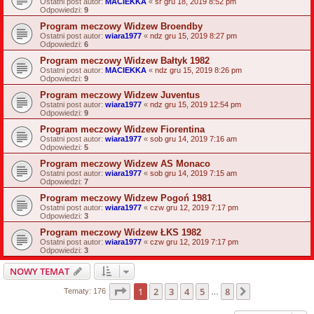
Ostatni post autor:
MACIEKKA
«
śr gru 18, 2019 8:52 pm
Odpowiedzi:
9
Program meczowy Widzew Broendby
Ostatni post autor:
wiara1977
«
ndz gru 15, 2019 8:27 pm
Odpowiedzi:
6
Program meczowy Widzew Bałtyk 1982
Ostatni post autor:
MACIEKKA
«
ndz gru 15, 2019 8:26 pm
Odpowiedzi:
9
Program meczowy Widzew Juventus
Ostatni post autor:
wiara1977
«
ndz gru 15, 2019 12:54 pm
Odpowiedzi:
9
Program meczowy Widzew Fiorentina
Ostatni post autor:
wiara1977
«
sob gru 14, 2019 7:16 am
Odpowiedzi:
5
Program meczowy Widzew AS Monaco
Ostatni post autor:
wiara1977
«
sob gru 14, 2019 7:15 am
Odpowiedzi:
7
Program meczowy Widzew Pogoń 1981
Ostatni post autor:
wiara1977
«
czw gru 12, 2019 7:17 pm
Odpowiedzi:
3
Program meczowy Widzew ŁKS 1982
Ostatni post autor:
wiara1977
«
czw gru 12, 2019 7:17 pm
Odpowiedzi:
3
NOWY TEMAT
Strona
1
z
8
1
2
3
4
5
8
Następna
Tematy: 176
…