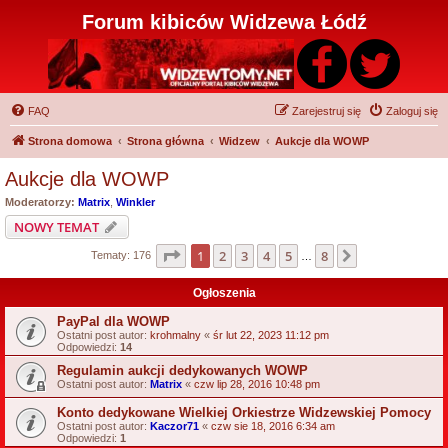
Forum kibiców Widzewa Łódź
FAQ
Zarejestruj się
Zaloguj się
Strona domowa
Strona główna
Widzew
Aukcje dla WOWP
Aukcje dla WOWP
Moderatorzy:
Matrix
,
Winkler
NOWY TEMAT
Strona
1
z
8
1
2
3
4
5
8
Następna
Tematy: 176
…
Ogłoszenia
PayPal dla WOWP
Ostatni post autor:
krohmalny
«
śr lut 22, 2023 11:12 pm
Odpowiedzi:
14
Regulamin aukcji dedykowanych WOWP
Ostatni post autor:
Matrix
«
czw lip 28, 2016 10:48 pm
Konto dedykowane Wielkiej Orkiestrze Widzewskiej Pomocy
Ostatni post autor:
Kaczor71
«
czw sie 18, 2016 6:34 am
Odpowiedzi:
1