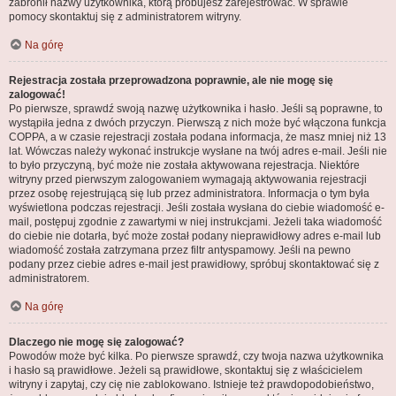
zabronił nazwy użytkownika, którą próbujesz zarejestrować. W sprawie
pomocy skontaktuj się z administratorem witryny.
Na górę
Rejestracja została przeprowadzona poprawnie, ale nie mogę się
zalogować!
Po pierwsze, sprawdź swoją nazwę użytkownika i hasło. Jeśli są poprawne, to
wystąpiła jedna z dwóch przyczyn. Pierwszą z nich może być włączona funkcja
COPPA, a w czasie rejestracji została podana informacja, że masz mniej niż 13
lat. Wówczas należy wykonać instrukcje wysłane na twój adres e-mail. Jeśli nie
to było przyczyną, być może nie została aktywowana rejestracja. Niektóre
witryny przed pierwszym zalogowaniem wymagają aktywowania rejestracji
przez osobę rejestrującą się lub przez administratora. Informacja o tym była
wyświetlona podczas rejestracji. Jeśli została wysłana do ciebie wiadomość e-
mail, postępuj zgodnie z zawartymi w niej instrukcjami. Jeżeli taka wiadomość
do ciebie nie dotarła, być może został podany nieprawidłowy adres e-mail lub
wiadomość została zatrzymana przez filtr antyspamowy. Jeśli na pewno
podany przez ciebie adres e-mail jest prawidłowy, spróbuj skontaktować się z
administratorem.
Na górę
Dlaczego nie mogę się zalogować?
Powodów może być kilka. Po pierwsze sprawdź, czy twoja nazwa użytkownika
i hasło są prawidłowe. Jeżeli są prawidłowe, skontaktuj się z właścicielem
witryny i zapytaj, czy cię nie zablokowano. Istnieje też prawdopodobieństwo,