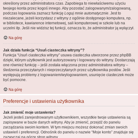
określony przez administratora czas. Zapobiega to niewłaściwemu użyciu
twojego konta przez kogoś innego. Aby pozostać zalogowanym/zalogowaną,
podczas logowania zaznacz funkcję
Loguj mnie automatycznie
. Jest to
niezalecane, jeżeli korzystasz z witryny z ogólnie dostępnego komputera, np.
w bibliotece, kawiarence internetowej, sali komputerowej w szkole lub na
uczelni itp. Jeśli nie widzisz tej funkcji, oznacza to, że administrator ją wyłączył.
Na górę
Jak działa funkcja “Usuń ciasteczka witryny”?
Funkcja “Usuń ciasteczka witryny” usuwa ciasteczka utworzone przez phpBB
dzięki, którym użytkownik jest autoryzowany i logowany do witryny. Dostarczają
one również funkcję – jeśli została włączona przez administratora witryny –
śledzenia przeczytanych i nieprzeczytanych przez użytkownika postów. Jeśli
występują problemy z logowaniem/wylogowaniem, usunięcie ciasteczek może
być pomocne.
Na górę
Preferencje i ustawienia użytkownika
Jak zmienić moje ustawienia?
Jeżeli jesteś zarejestrowanym użytkownikiem, wszystkie twoje ustawienia są
zapisywane w bazie danych witryny. Aby je zmienić, przejdź do panelu
zarządzania swoim kontem. W tym miejscu możesz dokonać zmian swoich
ustawień i preferencji. Odnośnik do panelu o nazwie “Moje konto” znajduje się
zazwyczaj na górze stron witryny.