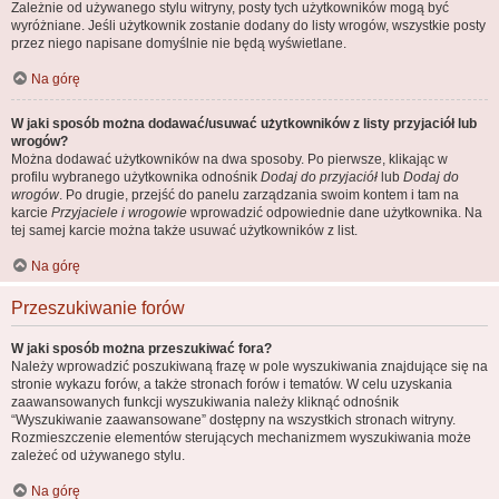
Zależnie od używanego stylu witryny, posty tych użytkowników mogą być
wyróżniane. Jeśli użytkownik zostanie dodany do listy wrogów, wszystkie posty
przez niego napisane domyślnie nie będą wyświetlane.
Na górę
W jaki sposób można dodawać/usuwać użytkowników z listy przyjaciół lub
wrogów?
Można dodawać użytkowników na dwa sposoby. Po pierwsze, klikając w
profilu wybranego użytkownika odnośnik
Dodaj do przyjaciół
lub
Dodaj do
wrogów
. Po drugie, przejść do panelu zarządzania swoim kontem i tam na
karcie
Przyjaciele i wrogowie
wprowadzić odpowiednie dane użytkownika. Na
tej samej karcie można także usuwać użytkowników z list.
Na górę
Przeszukiwanie forów
W jaki sposób można przeszukiwać fora?
Należy wprowadzić poszukiwaną frazę w pole wyszukiwania znajdujące się na
stronie wykazu forów, a także stronach forów i tematów. W celu uzyskania
zaawansowanych funkcji wyszukiwania należy kliknąć odnośnik
“Wyszukiwanie zaawansowane” dostępny na wszystkich stronach witryny.
Rozmieszczenie elementów sterujących mechanizmem wyszukiwania może
zależeć od używanego stylu.
Na górę