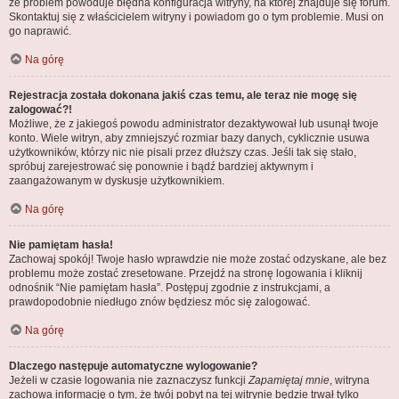
że problem powoduje błędna konfiguracja witryny, na której znajduje się forum.
Skontaktuj się z właścicielem witryny i powiadom go o tym problemie. Musi on
go naprawić.
Na górę
Rejestracja została dokonana jakiś czas temu, ale teraz nie mogę się
zalogować?!
Możliwe, że z jakiegoś powodu administrator dezaktywował lub usunął twoje
konto. Wiele witryn, aby zmniejszyć rozmiar bazy danych, cyklicznie usuwa
użytkowników, którzy nic nie pisali przez dłuższy czas. Jeśli tak się stało,
spróbuj zarejestrować się ponownie i bądź bardziej aktywnym i
zaangażowanym w dyskusje użytkownikiem.
Na górę
Nie pamiętam hasła!
Zachowaj spokój! Twoje hasło wprawdzie nie może zostać odzyskane, ale bez
problemu może zostać zresetowane. Przejdź na stronę logowania i kliknij
odnośnik “Nie pamiętam hasła”. Postępuj zgodnie z instrukcjami, a
prawdopodobnie niedługo znów będziesz móc się zalogować.
Na górę
Dlaczego następuje automatyczne wylogowanie?
Jeżeli w czasie logowania nie zaznaczysz funkcji
Zapamiętaj mnie
, witryna
zachowa informację o tym, że twój pobyt na tej witrynie będzie trwał tylko