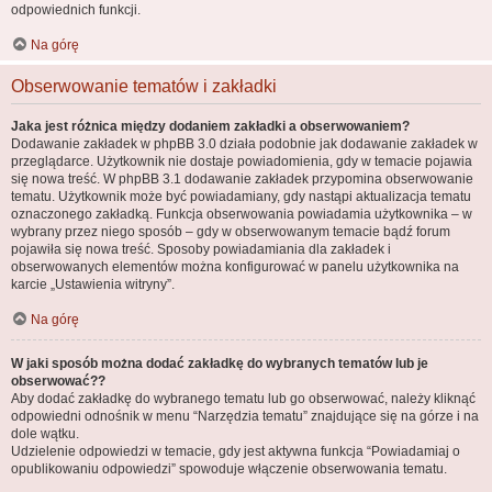
odpowiednich funkcji.
Na górę
Obserwowanie tematów i zakładki
Jaka jest różnica między dodaniem zakładki a obserwowaniem?
Dodawanie zakładek w phpBB 3.0 działa podobnie jak dodawanie zakładek w
przeglądarce. Użytkownik nie dostaje powiadomienia, gdy w temacie pojawia
się nowa treść. W phpBB 3.1 dodawanie zakładek przypomina obserwowanie
tematu. Użytkownik może być powiadamiany, gdy nastąpi aktualizacja tematu
oznaczonego zakładką. Funkcja obserwowania powiadamia użytkownika – w
wybrany przez niego sposób – gdy w obserwowanym temacie bądź forum
pojawiła się nowa treść. Sposoby powiadamiania dla zakładek i
obserwowanych elementów można konfigurować w panelu użytkownika na
karcie „Ustawienia witryny”.
Na górę
W jaki sposób można dodać zakładkę do wybranych tematów lub je
obserwować??
Aby dodać zakładkę do wybranego tematu lub go obserwować, należy kliknąć
odpowiedni odnośnik w menu “Narzędzia tematu” znajdujące się na górze i na
dole wątku.
Udzielenie odpowiedzi w temacie, gdy jest aktywna funkcja “Powiadamiaj o
opublikowaniu odpowiedzi” spowoduje włączenie obserwowania tematu.