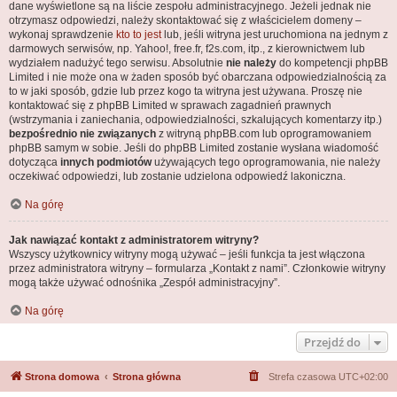
dane wyświetlone są na liście zespołu administracyjnego. Jeżeli jednak nie
otrzymasz odpowiedzi, należy skontaktować się z właścicielem domeny –
wykonaj sprawdzenie
kto to jest
lub, jeśli witryna jest uruchomiona na jednym z
darmowych serwisów, np. Yahoo!, free.fr, f2s.com, itp., z kierownictwem lub
wydziałem nadużyć tego serwisu. Absolutnie
nie należy
do kompetencji phpBB
Limited i nie może ona w żaden sposób być obarczana odpowiedzialnością za
to w jaki sposób, gdzie lub przez kogo ta witryna jest używana. Proszę nie
kontaktować się z phpBB Limited w sprawach zagadnień prawnych
(wstrzymania i zaniechania, odpowiedzialności, szkalujących komentarzy itp.)
bezpośrednio nie związanych
z witryną phpBB.com lub oprogramowaniem
phpBB samym w sobie. Jeśli do phpBB Limited zostanie wysłana wiadomość
dotycząca
innych podmiotów
używających tego oprogramowania, nie należy
oczekiwać odpowiedzi, lub zostanie udzielona odpowiedź lakoniczna.
Na górę
Jak nawiązać kontakt z administratorem witryny?
Wszyscy użytkownicy witryny mogą używać – jeśli funkcja ta jest włączona
przez administratora witryny – formularza „Kontakt z nami”. Członkowie witryny
mogą także używać odnośnika „Zespół administracyjny”.
Na górę
Przejdź do
Strona domowa
Strona główna
Strefa czasowa
UTC+02:00