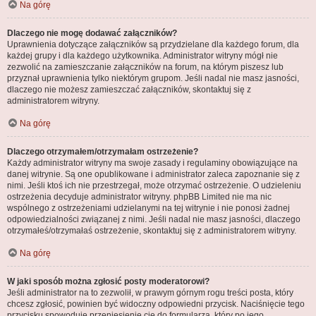
Na górę
Dlaczego nie mogę dodawać załączników?
Uprawnienia dotyczące załączników są przydzielane dla każdego forum, dla
każdej grupy i dla każdego użytkownika. Administrator witryny mógł nie
zezwolić na zamieszczanie załączników na forum, na którym piszesz lub
przyznał uprawnienia tylko niektórym grupom. Jeśli nadal nie masz jasności,
dlaczego nie możesz zamieszczać załączników, skontaktuj się z
administratorem witryny.
Na górę
Dlaczego otrzymałem/otrzymałam ostrzeżenie?
Każdy administrator witryny ma swoje zasady i regulaminy obowiązujące na
danej witrynie. Są one opublikowane i administrator zaleca zapoznanie się z
nimi. Jeśli ktoś ich nie przestrzegał, może otrzymać ostrzeżenie. O udzieleniu
ostrzeżenia decyduje administrator witryny. phpBB Limited nie ma nic
wspólnego z ostrzeżeniami udzielanymi na tej witrynie i nie ponosi żadnej
odpowiedzialności związanej z nimi. Jeśli nadal nie masz jasności, dlaczego
otrzymałeś/otrzymałaś ostrzeżenie, skontaktuj się z administratorem witryny.
Na górę
W jaki sposób można zgłosić posty moderatorowi?
Jeśli administrator na to zezwolił, w prawym górnym rogu treści posta, który
chcesz zgłosić, powinien być widoczny odpowiedni przycisk. Naciśnięcie tego
przycisku spowoduje przeniesienie cię do formularza, który po jego