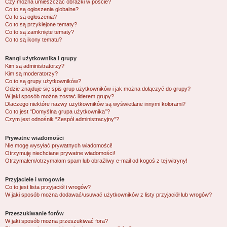
Czy można umieszczać obrazki w poście?
Co to są ogłoszenia globalne?
Co to są ogłoszenia?
Co to są przyklejone tematy?
Co to są zamknięte tematy?
Co to są ikony tematu?
Rangi użytkownika i grupy
Kim są administratorzy?
Kim są moderatorzy?
Co to są grupy użytkowników?
Gdzie znajduje się spis grup użytkowników i jak można dołączyć do grupy?
W jaki sposób można zostać liderem grupy?
Dlaczego niektóre nazwy użytkowników są wyświetlane innymi kolorami?
Co to jest “Domyślna grupa użytkownika”?
Czym jest odnośnik “Zespół administracyjny”?
Prywatne wiadomości
Nie mogę wysyłać prywatnych wiadomości!
Otrzymuję niechciane prywatne wiadomości!
Otrzymałem/otrzymałam spam lub obraźliwy e-mail od kogoś z tej witryny!
Przyjaciele i wrogowie
Co to jest lista przyjaciół i wrogów?
W jaki sposób można dodawać/usuwać użytkowników z listy przyjaciół lub wrogów?
Przeszukiwanie forów
W jaki sposób można przeszukiwać fora?