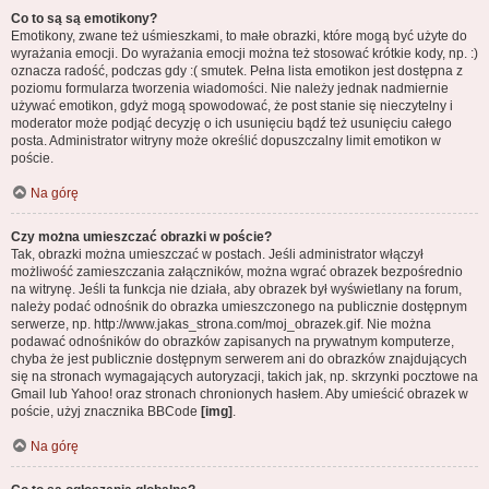
Co to są są emotikony?
Emotikony, zwane też uśmieszkami, to małe obrazki, które mogą być użyte do
wyrażania emocji. Do wyrażania emocji można też stosować krótkie kody, np. :)
oznacza radość, podczas gdy :( smutek. Pełna lista emotikon jest dostępna z
poziomu formularza tworzenia wiadomości. Nie należy jednak nadmiernie
używać emotikon, gdyż mogą spowodować, że post stanie się nieczytelny i
moderator może podjąć decyzję o ich usunięciu bądź też usunięciu całego
posta. Administrator witryny może określić dopuszczalny limit emotikon w
poście.
Na górę
Czy można umieszczać obrazki w poście?
Tak, obrazki można umieszczać w postach. Jeśli administrator włączył
możliwość zamieszczania załączników, można wgrać obrazek bezpośrednio
na witrynę. Jeśli ta funkcja nie działa, aby obrazek był wyświetlany na forum,
należy podać odnośnik do obrazka umieszczonego na publicznie dostępnym
serwerze, np. http://www.jakas_strona.com/moj_obrazek.gif. Nie można
podawać odnośników do obrazków zapisanych na prywatnym komputerze,
chyba że jest publicznie dostępnym serwerem ani do obrazków znajdujących
się na stronach wymagających autoryzacji, takich jak, np. skrzynki pocztowe na
Gmail lub Yahoo! oraz stronach chronionych hasłem. Aby umieścić obrazek w
poście, użyj znacznika BBCode
[img]
.
Na górę