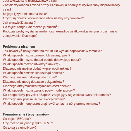
Jest wyświetlany nieprawidłowy czas!
Została wykonana zmiana strefy czasowej, a nadal jest wyświetlany nieprawidłowy
czas!
Mojego języka nie ma na liście!
Czym są obrazki wyświetlane obok nazwy użytkownika?
Jak wyświetlić awatar?
Co to jest ranga i jak można ją zmienić?
Podczas próby wysłania wiadomości e-mail do użytkownika witryna prosi mnie o
zalogowanie. Dlaczego?
Problemy z pisaniem
Jak utworzyć nowy temat na forum lub wysłać odpowiedź w temacie?
W jaki sposób można zmienić lub usunąć post?
W jaki sposób można dodać podpis do swojego posta?
W jaki sposób można utworzyć ankietę?
Dlaczego nie można dodać więcej opcji ankiety?
W jaki sposób zmienić lub usunąć ankietę?
Dlaczego nie mam dostępu do forum?
Dlaczego nie mogę dodawać załączników?
Dlaczego otrzymałem/otrzymałam ostrzeżenie?
W jaki sposób można zgłosić posty moderatorowi?
Do czego służy przycisk “Zapisz” znajdujący się w oknie tworzenia tematu?
Dlaczego mój post musi być akceptowany?
W jaki sposób mogę przesunąć swój temat na górę strony tematów?
Formatowanie i typy tematów
Co to jest BBCode?
Czy można używać języka HTML?
Co to są są emotikony?