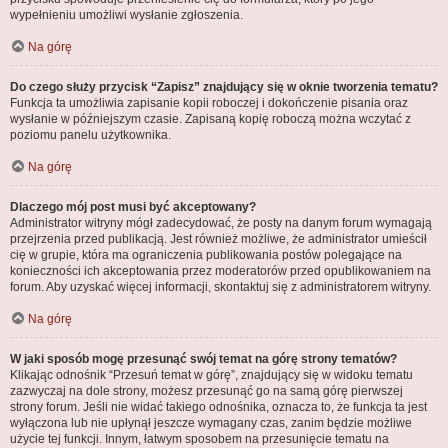
wypełnieniu umożliwi wysłanie zgłoszenia.
Na górę
Do czego służy przycisk “Zapisz” znajdujący się w oknie tworzenia tematu?
Funkcja ta umożliwia zapisanie kopii roboczej i dokończenie pisania oraz
wysłanie w późniejszym czasie. Zapisaną kopię roboczą można wczytać z
poziomu panelu użytkownika.
Na górę
Dlaczego mój post musi być akceptowany?
Administrator witryny mógł zadecydować, że posty na danym forum wymagają
przejrzenia przed publikacją. Jest również możliwe, że administrator umieścił
cię w grupie, która ma ograniczenia publikowania postów polegające na
konieczności ich akceptowania przez moderatorów przed opublikowaniem na
forum. Aby uzyskać więcej informacji, skontaktuj się z administratorem witryny.
Na górę
W jaki sposób mogę przesunąć swój temat na górę strony tematów?
Klikając odnośnik “Przesuń temat w górę”, znajdujący się w widoku tematu
zazwyczaj na dole strony, możesz przesunąć go na samą górę pierwszej
strony forum. Jeśli nie widać takiego odnośnika, oznacza to, że funkcja ta jest
wyłączona lub nie upłynął jeszcze wymagany czas, zanim będzie możliwe
użycie tej funkcji. Innym, łatwym sposobem na przesunięcie tematu na