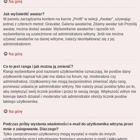
Na górę
Jak wyświetlić awatar?
W panelu zarządzania kontem na karcie „Profil” w sekcji „Awatar”, używając
jednej z czterech metod: Gravatar, Galeria awatarów, Zdalny awatar lub Prześlij
awatar, można dodać awatar. Wyświetlanie awatarów i sposób ich
wyświetlania są uzależnione od administratora witryny. Jeśli nie można
używać awatarów na danej witrynie, należy skontaktować się z jej
administratorem.
Na górę
Co to jest ranga i jak można ją zmienić?
Rangi wyświetlane pod nazwami użytkowników oznaczają, ile postów dany
użytkownik napisał lub jaki ma status na forum, np. moderatora czy
administratora. Użytkownicy nie mogą bezpośrednio zmieniać stylu rang,
ponieważ ustawia je administrator witryny. Nie należy pisać postów tylko po to,
aby zwiększyć swój licznik postów i przez to swoją rangę. Większość witryn nie
toleruje takich działań i moderator lub administrator obniży licznik postów
takiego użytkownika.
Na górę
Podczas próby wysłania wiadomości e-mail do użytkownika witryna prosi
mnie o zalogowanie. Dlaczego?
Tylko zarejestrowani użytkownicy mogą wysyłać e-maile do innych
użytkowników przez wbudowany formularz wysyłania e-maili i tylko wtedy,