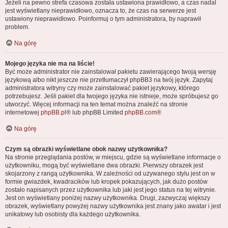
Jeżeli na pewno strefa czasowa została ustawiona prawidłowo, a czas nadal
jest wyświetlany nieprawidłowo, oznacza to, że czas na serwerze jest
ustawiony nieprawidłowo. Poinformuj o tym administratora, by naprawił
problem.
Na górę
Mojego języka nie ma na liście!
Być może administrator nie zainstalował pakietu zawierającego twoją wersję
językową albo nikt jeszcze nie przetłumaczył phpBB3 na twój język. Zapytaj
administratora witryny czy może zainstalować pakiet językowy, którego
potrzebujesz. Jeśli pakiet dla twojego języka nie istnieje, może spróbujesz go
utworzyć. Więcej informacji na ten temat można znaleźć na stronie
internetowej
phpBB.pl
® lub phpBB Limited
phpBB.com
®
Na górę
Czym są obrazki wyświetlane obok nazwy użytkownika?
Na stronie przeglądania postów, w miejscu, gdzie są wyświetlane informacje o
użytkowniku, mogą być wyświetlane dwa obrazki. Pierwszy obrazek jest
skojarzony z rangą użytkownika. W zależności od używanego stylu jest on w
formie gwiazdek, kwadracików lub kropek pokazujących, jak dużo postów
zostało napisanych przez użytkownika lub jaki jest jego status na tej witrynie.
Jest on wyświetlany poniżej nazwy użytkownika. Drugi, zazwyczaj większy
obrazek, wyświetlany powyżej nazwy użytkownika jest znany jako awatar i jest
unikatowy lub osobisty dla każdego użytkownika.