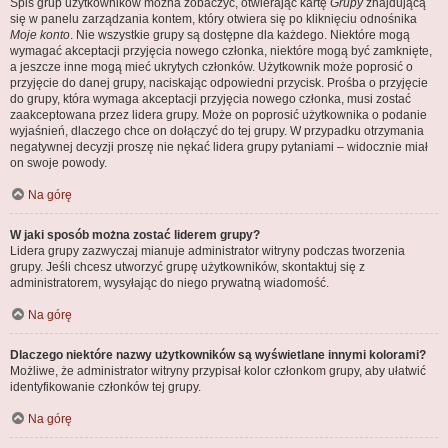
Spis grup użytkowników można zobaczyć, otwierając kartę
Grupy
znajdującą
się w panelu zarządzania kontem, który otwiera się po kliknięciu odnośnika
Moje konto
. Nie wszystkie grupy są dostępne dla każdego. Niektóre mogą
wymagać akceptacji przyjęcia nowego członka, niektóre mogą być zamknięte,
a jeszcze inne mogą mieć ukrytych członków. Użytkownik może poprosić o
przyjęcie do danej grupy, naciskając odpowiedni przycisk. Prośba o przyjęcie
do grupy, która wymaga akceptacji przyjęcia nowego członka, musi zostać
zaakceptowana przez lidera grupy. Może on poprosić użytkownika o podanie
wyjaśnień, dlaczego chce on dołączyć do tej grupy. W przypadku otrzymania
negatywnej decyzji proszę nie nękać lidera grupy pytaniami – widocznie miał
on swoje powody.
Na górę
W jaki sposób można zostać liderem grupy?
Lidera grupy zazwyczaj mianuje administrator witryny podczas tworzenia
grupy. Jeśli chcesz utworzyć grupę użytkowników, skontaktuj się z
administratorem, wysyłając do niego prywatną wiadomość.
Na górę
Dlaczego niektóre nazwy użytkowników są wyświetlane innymi kolorami?
Możliwe, że administrator witryny przypisał kolor członkom grupy, aby ułatwić
identyfikowanie członków tej grupy.
Na górę