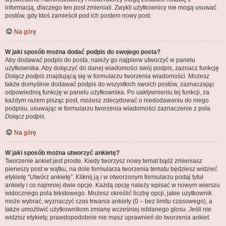
informacją, dlaczego ten post zmieniali. Zwykli użytkownicy nie mogą usuwać
postów, gdy ktoś zamieścił pod ich postem nowy post.
Na górę
W jaki sposób można dodać podpis do swojego posta?
Aby dodawać podpis do posta, należy go najpierw utworzyć w panelu
użytkownika. Aby dołączyć do danej wiadomości swój podpis, zaznacz funkcję
Dołącz podpis
znajdującą się w formularzu tworzenia wiadomości. Możesz
także domyślnie dodawać podpis do wszystkich swoich postów, zaznaczając
odpowiednią funkcję w panelu użytkownika. Po uaktywnieniu tej funkcji, za
każdym razem pisząc post, możesz zdecydować o niedodawaniu do niego
podpisu, usuwając w formularzu tworzenia wiadomości zaznaczenie z pola
Dołącz podpis
.
Na górę
W jaki sposób można utworzyć ankietę?
Tworzenie ankiet jest proste. Kiedy tworzysz nowy temat bądź zmieniasz
pierwszy post w wątku, na dole formularza tworzenia tematu będziesz widzieć
etykietę “Utwórz ankietę”. Kliknij ją i w otworzonym formularzu podaj tytuł
ankiety i co najmniej dwie opcje. Każdą opcję należy wpisać w nowym wierszu
widocznego pola tekstowego. Możesz określić liczbę opcji, jakie użytkownik
może wybrać, wyznaczyć czas trwania ankiety (0 – bez limitu czasowego), a
także umożliwić użytkownikom zmianę wcześniej oddanego głosu. Jeśli nie
widzisz etykiety, prawdopodobnie nie masz uprawnień do tworzenia ankiet.