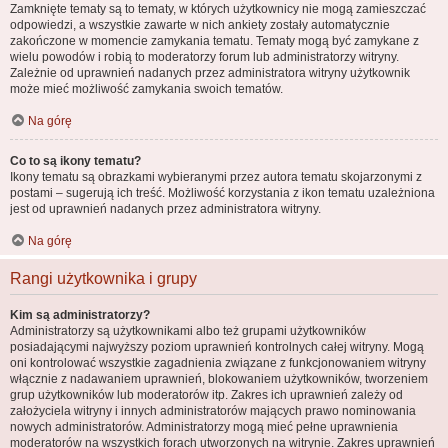
Zamknięte tematy są to tematy, w których użytkownicy nie mogą zamieszczać
odpowiedzi, a wszystkie zawarte w nich ankiety zostały automatycznie
zakończone w momencie zamykania tematu. Tematy mogą być zamykane z
wielu powodów i robią to moderatorzy forum lub administratorzy witryny.
Zależnie od uprawnień nadanych przez administratora witryny użytkownik
może mieć możliwość zamykania swoich tematów.
Na górę
Co to są ikony tematu?
Ikony tematu są obrazkami wybieranymi przez autora tematu skojarzonymi z
postami – sugerują ich treść. Możliwość korzystania z ikon tematu uzależniona
jest od uprawnień nadanych przez administratora witryny.
Na górę
Rangi użytkownika i grupy
Kim są administratorzy?
Administratorzy są użytkownikami albo też grupami użytkowników
posiadającymi najwyższy poziom uprawnień kontrolnych całej witryny. Mogą
oni kontrolować wszystkie zagadnienia związane z funkcjonowaniem witryny
włącznie z nadawaniem uprawnień, blokowaniem użytkowników, tworzeniem
grup użytkowników lub moderatorów itp. Zakres ich uprawnień zależy od
założyciela witryny i innych administratorów mających prawo nominowania
nowych administratorów. Administratorzy mogą mieć pełne uprawnienia
moderatorów na wszystkich forach utworzonych na witrynie. Zakres uprawnień