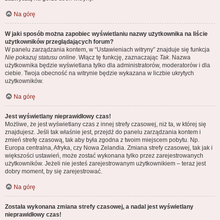
Na górę
W jaki sposób można zapobiec wyświetlaniu nazwy użytkownika na liście
użytkowników przeglądających forum?
W panelu zarządzania kontem, w “Ustawieniach witryny” znajduje się funkcja
Nie pokazuj statusu online
. Włącz tę funkcję, zaznaczając
Tak
. Nazwa
użytkownika będzie wyświetlana tylko dla administratorów, moderatorów i dla
ciebie. Twoja obecność na witrynie będzie wykazana w liczbie ukrytych
użytkowników.
Na górę
Jest wyświetlany nieprawidłowy czas!
Możliwe, że jest wyświetlany czas z innej strefy czasowej, niż ta, w której się
znajdujesz. Jeśli tak właśnie jest, przejdź do panelu zarządzania kontem i
zmień strefę czasową, tak aby była zgodna z twoim miejscem pobytu. Np.
Europa centralna, Afryka, czy Nowa Zelandia. Zmiana strefy czasowej, tak jak i
większości ustawień, może zostać wykonana tylko przez zarejestrowanych
użytkowników. Jeżeli nie jesteś zarejestrowanym użytkownikiem – teraz jest
dobry moment, by się zarejestrować.
Na górę
Została wykonana zmiana strefy czasowej, a nadal jest wyświetlany
nieprawidłowy czas!