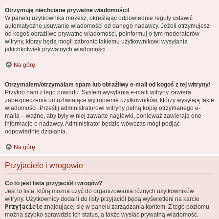
Otrzymuję niechciane prywatne wiadomości!
W panelu użytkownika możesz, określając odpowiednie reguły ustawić
automatyczne usuwanie wiadomości od danego nadawcy. Jeżeli otrzymujesz
od kogoś obraźliwe prywatne wiadomości, poinformuj o tym moderatorów
witryny, którzy będą mogli zabronić takiemu użytkownikowi wysyłania
jakichkolwiek prywatnych wiadomości.
Na górę
Otrzymałem/otrzymałam spam lub obraźliwy e-mail od kogoś z tej witryny!
Przykro nam z tego powodu. System wysyłania e-maili witryny zawiera
zabezpieczenia umożliwiające wytropienie użytkowników, którzy wysyłają takie
wiadomości. Prześlij administratorowi witryny pełną kopię otrzymanego e-
maila – ważne, aby były w niej zawarte nagłówki, ponieważ zawierają one
informacje o nadawcy. Administrator będzie wówczas mógł podjąć
odpowiednie działania.
Na górę
Przyjaciele i wrogowie
Co to jest lista przyjaciół i wrogów?
Jest to lista, którą można użyć do organizowania różnych użytkowników
witryny. Użytkownicy dodani do listy przyjaciół będą wyświetleni na karcie
Przyjaciele
znajdującej się w panelu zarządzania kontem. Z tego poziomu
można szybko sprawdzić ich status, a także wysłać prywatną wiadomość.