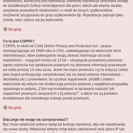
wiadomości, konieczna jest rejestracja. Niemniej rejestracja umożliwia dostęp
do dodatkowych funkcji niedostępnych dla gości, takich jak własny awatar,
wysyłanie prywatnych wiadomości i e-maili do innych użytkowników,
możliwość przypisania do grup użytkowników itp. Rejestracja zajmuje tylko
chwilę, więc zaleca się jej wykonanie.
Na górę
Co to jest COPPA?
COPPA, to skrót od Child Online Privacy and Protection Act – prawa
obowiązującego od 1998 roku w USA, nakładającego na właścicieli stron
internetowych, które potencjalnie mogą zbierać informacje od osób
małoletnich – mających mniej niż 13 lat – obowiązek posiadania pisemnej
zgody rodziców lub opiekunów prawnych na zbieranie informacji prywatnych
od osób poniżej 13 roku życia. Jeżeli nie masz pewności czy to dotyczy ciebie
jako kogoś próbującego zarejestrować się na danej witrynie internetowej –
skontaktuj się z prawnikiem, by uzyskać wyjaśnienie. phpBB Limited i
właściciele tej witryny nie dostarczają pomocy prawnej z wyjątkiem przypadku
opisanego w pytaniu „Z kim się kontaktować w sprawach nadużyć lub
zagadnień prawnych związanych z tą witryną?”, a także nie są punktem
kontaktowym dla wszelkiego rodzaju porad prawnych.
Na górę
Dlaczego nie mogę się zarejestrować?
Być może właściciel witryny wyłączył funkcję rejestracji, aby nie rejestrowały
się nowe osoby. Właściciel witryny mógł także zablokować twój adres IP lub