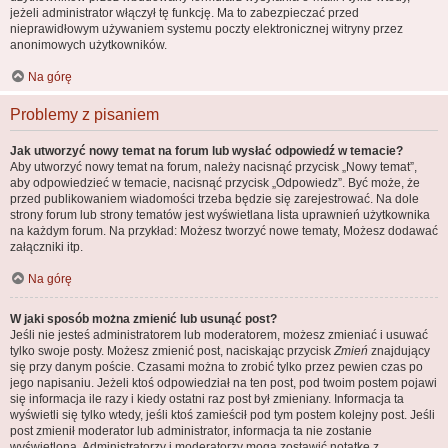
jeżeli administrator włączył tę funkcję. Ma to zabezpieczać przed
nieprawidłowym używaniem systemu poczty elektronicznej witryny przez
anonimowych użytkowników.
Na górę
Problemy z pisaniem
Jak utworzyć nowy temat na forum lub wysłać odpowiedź w temacie?
Aby utworzyć nowy temat na forum, należy nacisnąć przycisk „Nowy temat”,
aby odpowiedzieć w temacie, nacisnąć przycisk „Odpowiedz”. Być może, że
przed publikowaniem wiadomości trzeba będzie się zarejestrować. Na dole
strony forum lub strony tematów jest wyświetlana lista uprawnień użytkownika
na każdym forum. Na przykład: Możesz tworzyć nowe tematy, Możesz dodawać
załączniki itp.
Na górę
W jaki sposób można zmienić lub usunąć post?
Jeśli nie jesteś administratorem lub moderatorem, możesz zmieniać i usuwać
tylko swoje posty. Możesz zmienić post, naciskając przycisk
Zmień
znajdujący
się przy danym poście. Czasami można to zrobić tylko przez pewien czas po
jego napisaniu. Jeżeli ktoś odpowiedział na ten post, pod twoim postem pojawi
się informacja ile razy i kiedy ostatni raz post był zmieniany. Informacja ta
wyświetli się tylko wtedy, jeśli ktoś zamieścił pod tym postem kolejny post. Jeśli
post zmienił moderator lub administrator, informacja ta nie zostanie
wyświetlona. Administratorzy i moderatorzy mogą zostawić notatkę z