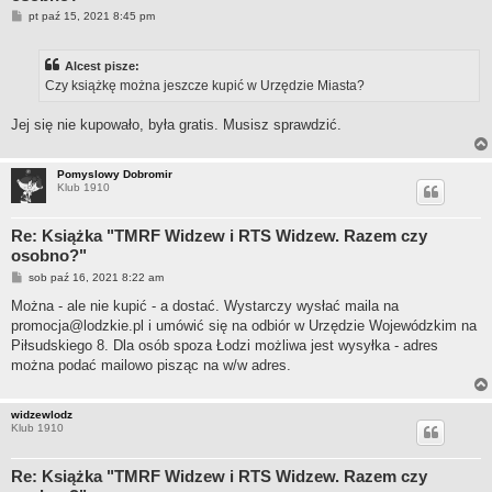
P
pt paź 15, 2021 8:45 pm
o
s
t
Alcest pisze:
Czy książkę można jeszcze kupić w Urzędzie Miasta?
Jej się nie kupowało, była gratis. Musisz sprawdzić.
Pomyslowy Dobromir
Klub 1910
Re: Książka "TMRF Widzew i RTS Widzew. Razem czy
osobno?"
P
sob paź 16, 2021 8:22 am
o
s
Można - ale nie kupić - a dostać. Wystarczy wysłać maila na
t
promocja@lodzkie.pl
i umówić się na odbiór w Urzędzie Wojewódzkim na
Piłsudskiego 8. Dla osób spoza Łodzi możliwa jest wysyłka - adres
można podać mailowo pisząc na w/w adres.
widzewlodz
Klub 1910
Re: Książka "TMRF Widzew i RTS Widzew. Razem czy