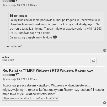
osobno?"
P
czw maja 13, 2021 9:18 am
o
s
t
RF! pisze:
Jakby ktoś chciał sobie poprawić humor po tragedii w Rzeszowie to w
Urzędzie Marszałkowskim wciąż jeszcze trochę sztuk dostępnych. Na
ochronie teraz już nie ma. Trzeba najpierw przedzwonic na +48 42 663
36 00 i umówić się z miłą panią.
Ja zaraz się zagłębiam w lekturę
Przeczytana?
antos
Klub 1910
Re: Książka "TMRF Widzew i RTS Widzew. Razem czy
osobno?"
P
ndz maja 23, 2021 1:22 am
o
s
Trzeci raz przeczytałem książkę o Widzewie w dwudziestoleciu
t
międzywojennym, teraz w końcu zaczynam Razem czy osobno? i naszła
mnie taka myśl: Widzew w retro lidze:
https://www.facebook.com/retroliga1919/