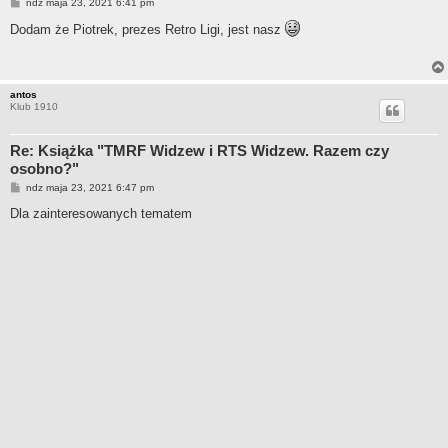
P
ndz maja 23, 2021 6:41 pm
o
s
Dodam że Piotrek, prezes Retro Ligi, jest nasz
t
antos
Klub 1910
Re: Książka "TMRF Widzew i RTS Widzew. Razem czy
osobno?"
P
ndz maja 23, 2021 6:47 pm
o
s
Dla zainteresowanych tematem
t