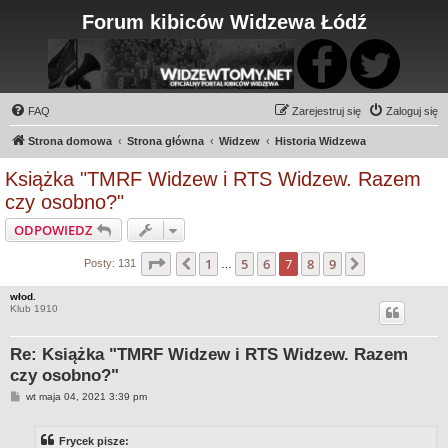
Forum kibiców Widzewa Łódź
FAQ
Zarejestruj się
Zaloguj się
Strona domowa
Strona główna
Widzew
Historia Widzewa
Książka "TMRF Widzew i RTS Widzew. Razem
czy osobno?"
ODPOWIEDZ
Strona
7
z
9
1
5
6
7
8
9
Poprzednia
Następna
Posty: 131
…
włod.
Klub 1910
Re: Książka "TMRF Widzew i RTS Widzew. Razem
czy osobno?"
P
wt maja 04, 2021 3:39 pm
o
s
t
Frycek pisze: