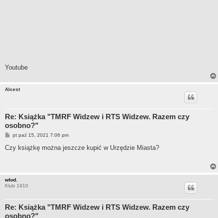
Youtube
Alcest
Re: Książka "TMRF Widzew i RTS Widzew. Razem czy
osobno?"
P
pt paź 15, 2021 7:06 pm
o
s
Czy książkę można jeszcze kupić w Urzędzie Miasta?
t
włod.
Klub 1910
Re: Książka "TMRF Widzew i RTS Widzew. Razem czy
osobno?"