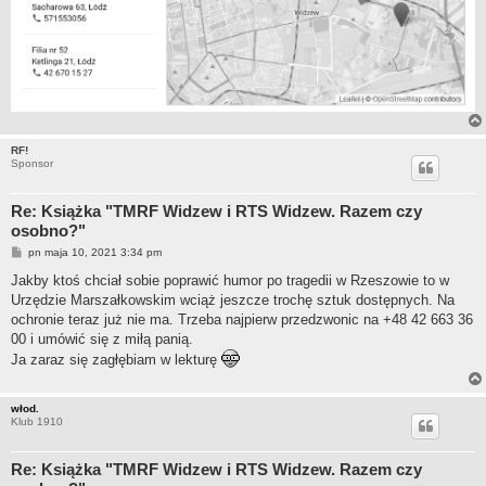
RF!
Sponsor
Re: Książka "TMRF Widzew i RTS Widzew. Razem czy
osobno?"
P
pn maja 10, 2021 3:34 pm
o
s
Jakby ktoś chciał sobie poprawić humor po tragedii w Rzeszowie to w
t
Urzędzie Marszałkowskim wciąż jeszcze trochę sztuk dostępnych. Na
ochronie teraz już nie ma. Trzeba najpierw przedzwonic na +48 42 663 36
00 i umówić się z miłą panią.
Ja zaraz się zagłębiam w lekturę
włod.
Klub 1910
Re: Książka "TMRF Widzew i RTS Widzew. Razem czy