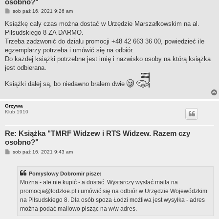
osobno?"
P
sob paź 16, 2021 9:26 am
o
s
Książkę cały czas można dostać w Urzędzie Marszałkowskim na al.
t
Piłsudskiego 8 ZA DARMO.
Trzeba zadzwonić do działu promocji
+48 42 663 36 00
, powiedzieć ile
egzemplarzy potrzeba i umówić się na odbiór.
Do każdej książki potrzebne jest imię i nazwisko osoby na którą książka
jest odbierana.
Książki dalej są, bo niedawno brałem dwie
Grzywa
Klub 1910
Re: Książka "TMRF Widzew i RTS Widzew. Razem czy
osobno?"
P
sob paź 16, 2021 9:43 am
o
s
t
Pomyslowy Dobromir pisze:
Można - ale nie kupić - a dostać. Wystarczy wysłać maila na
promocja@lodzkie.pl
i umówić się na odbiór w Urzędzie Wojewódzkim
na Piłsudskiego 8. Dla osób spoza Łodzi możliwa jest wysyłka - adres
można podać mailowo pisząc na w/w adres.