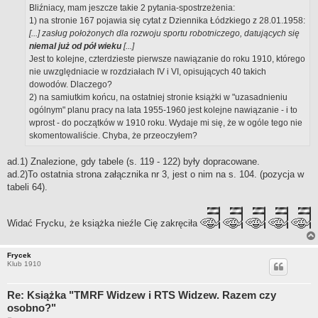
Bliźniacy, mam jeszcze takie 2 pytania-spostrzeżenia:
1) na stronie 167 pojawia się cytat z Dziennika Łódzkiego z 28.01.1958:
[...] zasług położonych dla rozwoju sportu robotniczego, datujących się
niemal już od pół wieku
[...]
Jest to kolejne, czterdzieste pierwsze nawiązanie do roku 1910, którego
nie uwzględniacie w rozdziałach IV i VI, opisujących 40 takich
dowodów. Dlaczego?
2) na samiutkim końcu, na ostatniej stronie książki w "uzasadnieniu
ogólnym" planu pracy na lata 1955-1960 jest kolejne nawiązanie - i to
wprost - do początków w 1910 roku. Wydaje mi się, że w ogóle tego nie
skomentowaliście. Chyba, że przeoczyłem?
ad.1) Znalezione, gdy tabele (s. 119 - 122) były dopracowane.
ad.2)To ostatnia strona załącznika nr 3, jest o nim na s. 104. (pozycja w
tabeli 64).
Widać Frycku, że książka nieźle Cię zakręciła
Frycek
Klub 1910
Re: Książka "TMRF Widzew i RTS Widzew. Razem czy
osobno?"