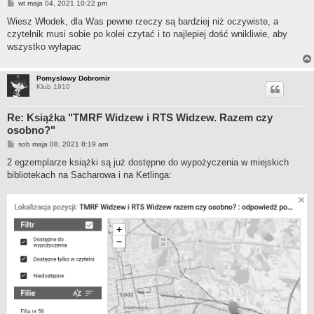
P
wt maja 04, 2021 10:22 pm
o
s
Wiesz Włodek, dla Was pewne rzeczy są bardziej niż oczywiste, a
t
czytelnik musi sobie po kolei czytać i to najlepiej dość wnikliwie, aby
wszystko wyłapac
Pomyslowy Dobromir
Klub 1910
Re: Książka "TMRF Widzew i RTS Widzew. Razem czy
osobno?"
P
sob maja 08, 2021 8:19 am
o
s
2 egzemplarze książki są już dostępne do wypożyczenia w miejskich
t
bibliotekach na Sacharowa i na Ketlinga: