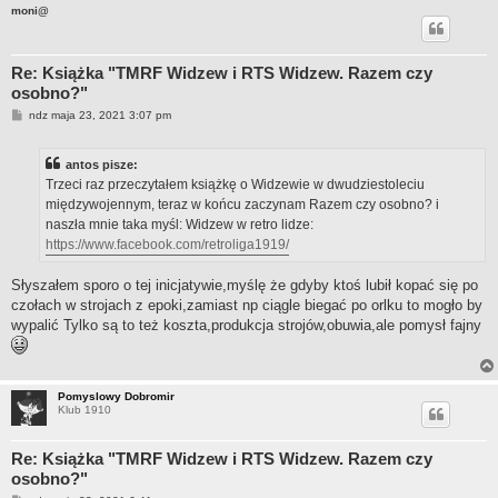
moni@
Re: Książka "TMRF Widzew i RTS Widzew. Razem czy
osobno?"
P
ndz maja 23, 2021 3:07 pm
o
s
t
antos pisze:
Trzeci raz przeczytałem książkę o Widzewie w dwudziestoleciu
międzywojennym, teraz w końcu zaczynam Razem czy osobno? i
naszła mnie taka myśl: Widzew w retro lidze:
https://www.facebook.com/retroliga1919/
Słyszałem sporo o tej inicjatywie,myślę że gdyby ktoś lubił kopać się po
czołach w strojach z epoki,zamiast np ciągle biegać po orlku to mogło by
wypalić Tylko są to też koszta,produkcja strojów,obuwia,ale pomysł fajny
Pomyslowy Dobromir
Klub 1910
Re: Książka "TMRF Widzew i RTS Widzew. Razem czy
osobno?"