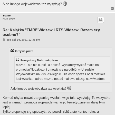
A do innego województwa tez wysyłają?
Statom
Klub 1910
Re: Książka "TMRF Widzew i RTS Widzew. Razem czy
osobno?"
P
sob paź 16, 2021 12:35 pm
o
s
t
Grzywa pisze:
Pomyslowy Dobromir pisze:
Można - ale nie kupić - a dostać. Wystarczy wysłać maila na
promocja@lodzkie.pl
i umówić się na odbiór w Urzędzie
Wojewódzkim na Piłsudskiego 8. Dla osób spoza Łodzi możliwa
jest wysyłka - adres można podać mailowo pisząc na w/w adres.
A do innego województwa tez wysyłają?
Komuś chyba nawet za granicę wysłali, więc tak, wysyłają. To wszystko
jest w ramach promocji województwa, więc teoretycznie im dalej tym
lepiej...
Tylko proponuję się spieszyć, bo powoli zbliża się koniec roku, a