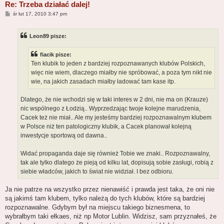
Re: Trzeba działać dalej!
P
śr lut 17, 2010 3:47 pm
o
s
t
Leon89 pisze:
fiacik pisze:
Ten klubik to jeden z bardziej rozpoznawanych klubów Polskich,
więc nie wiem, dlaczego miałby nie spróbować, a poza tym nikt nie
wie, na jakich zasadach miałby ładować tam kase itp.
Dlatego, że nie wchodzi się w taki interes w 2 dni, nie ma on (Krauze)
nic wspólnego z Łodzią.. Wyprzedzając twoje kolejne marudzenia,
Cacek też nie miał.. Ale my jesteśmy bardziej rozpoznawalnym klubem
w Polsce niż ten patologiczny klubik, a Cacek planował kolejną
inwestycje sportową od dawna..
Widać propaganda daje się również Tobie we znaki.. Rozpoznawalny,
tak ale tylko dlatego że pieją od kilku lat, dopisują sobie zasługi, robią z
siebie władców, jakich to świat nie widział. I bez odbioru.
Ja nie patrze na wszystko przez nienawiść i prawda jest taka, że oni nie
są jakimś tam klubem, tylko należą do tych klubów, które są bardziej
rozpoznawalne. Gdybym był na miejscu takiego biznesmena, to
wybrałbym taki ełkaes, niż np Motor Lublin. Widzisz, sam przyznałeś, że