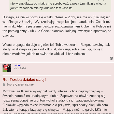
nie wiem, dlaczego miałby nie spróbować, a poza tym nikt nie wie, na
jakich zasadach miałby ładować tam kase itp.
Dlatego, że nie wchodzi się w taki interes w 2 dni, nie ma on (Krauze) nic
wspólnego z Łodzią.. Wyprzedzając twoje kolejne marudzenia, Cacek też
nie miał.. Ale my jesteśmy bardziej rozpoznawalnym klubem w Polsce niż
ten patologiczny klubik, a Cacek planował kolejną inwestycje sportową od
dawna..
Widać propaganda daje się również Tobie we znaki.. Rozpoznawalny, tak
ale tylko dlatego że pieją od kilku lat, dopisują sobie zasługi, robią z
siebie władców, jakich to świat nie widział. I bez odbioru.
m4sti
Klub 1910
Re: Trzeba działać dalej!
P
śr lut 17, 2010 3:23 pm
o
s
Możliwe, że Krauze wywąchał niezły interes i chce najzwyczajniej w
t
świecie zarobić na upadającym klubie. Zapewne za chwile zaczną się
roszczenia odnośnie gruntów wokół stadionu i ich zagospodarowania.
Ciekawie wygląda także informacja o przyszłej sprzedaży akcji kibicom...
Jak wiemy tonący brzytwy się chwyta... Mający nóż na gardle ŁKS nie