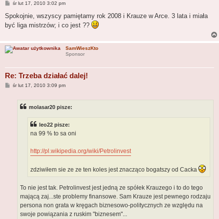
P
śr lut 17, 2010 3:02 pm
o
s
Spokojnie, wszyscy pamiętamy rok 2008 i Krauze w Arce. 3 lata i miała
t
być liga mistrzów; i co jest ??
SamWieszKto
Sponsor
Re: Trzeba działać dalej!
P
śr lut 17, 2010 3:09 pm
o
s
t
molasar20 pisze:
leo22 pisze:
na 99 % to sa oni
http://pl.wikipedia.org/wiki/Petrolinvest
zdziwiłem sie ze ze ten koles jest znacząco bogatszy od Cacka
To nie jest tak. Petrolinvest jest jedną ze spółek Krauzego i to do tego
mającą zaj...ste problemy finansowe. Sam Krauze jest pewnego rodzaju
persona non grata w kręgach biznesowo-politycznych ze względu na
swoje powiązania z ruskim "biznesem"...