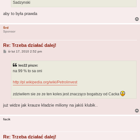
Sadzynski
aby to była prawda
Śrd
Sponsor
Re: Trzeba działać dalej!
P
śr lut 17, 2010 2:52 pm
o
s
t
leo22 pisze:
na 99 % to sa oni
http://pl.wikipedia.org/wiki/Petrolinvest
zdziwiłem sie ze ze ten koles jest znacząco bogatszy od Cacka
już widze jak krauze kładzie miliony na jakiś klubik..
fiacik
Re: Trzeba działać dalej!