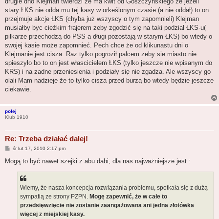
drugie dno Klejman twierdzi ze ma kwit od Goszczyńskiego że jezeli
stary ŁKS nie odda mu tej kasy w orkeślonym czasie (a nie oddał) to on
przejmuje akcje ŁKS (chyba już wszyscy o tym zapomnieli) Klejman
musiałby byc cieżkim frajerem zeby zgodzić się na taki podział ŁKS-u(
piłkarze przechodzą do PSS a długi pozostają w starym ŁKS) bo wtedy o
swojej kasie może zapomnieć. Pech chce że od klikunastu dni o
Klejmanie jest cisza. Raz tylko pogroził palcem żeby sie miasto nie
spieszyło bo to on jest włascicielem ŁKS (tylko jeszcze nie wpisanym do
KRS) i na zadne przeniesienia i podziały się nie zgadza. Ale wszyscy go
olali Mam nadzieje że to tylko cisza przed burzą bo wtedy będzie jeszcze
ciekawie.
polej
Klub 1910
Re: Trzeba działać dalej!
P
śr lut 17, 2010 2:17 pm
o
s
Mogą to być nawet szejki z abu dabi, dla nas najważniejsze jest :
t
Wiemy, że nasza koncepcja rozwiązania problemu, spotkała się z dużą
sympatią ze strony PZPN.
Mogę zapewnić, że w całe to
przedsięwzięcie nie zostanie zaangażowana ani jedna złotówka
więcej z miejskiej kasy.