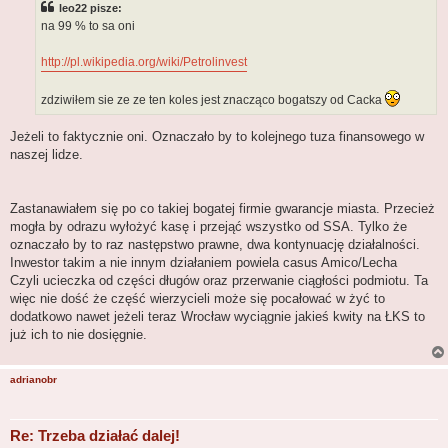
leo22 pisze:
na 99 % to sa oni
http://pl.wikipedia.org/wiki/Petrolinvest
zdziwiłem sie ze ze ten koles jest znacząco bogatszy od Cacka
Jeżeli to faktycznie oni. Oznaczało by to kolejnego tuza finansowego w
naszej lidze.
Zastanawiałem się po co takiej bogatej firmie gwarancje miasta. Przecież
mogła by odrazu wyłożyć kasę i przejąć wszystko od SSA. Tylko że
oznaczało by to raz następstwo prawne, dwa kontynuację działalności.
Inwestor takim a nie innym działaniem powiela casus Amico/Lecha
Czyli ucieczka od części długów oraz przerwanie ciągłości podmiotu. Ta
więc nie dość że część wierzycieli może się pocałować w żyć to
dodatkowo nawet jeżeli teraz Wrocław wyciągnie jakieś kwity na ŁKS to
już ich to nie dosięgnie.
adrianobr
Re: Trzeba działać dalej!