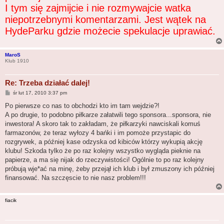
I tym się zajmijcie i nie rozmywajcie watka
niepotrzebnymi komentarzami. Jest wątek na
HydeParku gdzie możecie spekulacje uprawiać.
MaroS
Klub 1910
Re: Trzeba działać dalej!
P
śr lut 17, 2010 3:37 pm
o
s
Po pierwsze co nas to obchodzi kto im tam wejdzie?!
t
A po drugie, to podobno piłkarze załatwili tego sponsora...sponsora, nie
inwestora! A skoro tak to zakładam, że piłkarzyki nawciskali komuś
farmazonów, że teraz wyłozy 4 bańki i im pomoże przystapic do
rozgrywek, a później kase odzyska od kibiców którzy wykupią akcję
klubu! Szkoda tylko że po raz kolejny wszystko wygląda pieknie na
papierze, a ma się nijak do rzeczywistości! Ogólnie to po raz kolejny
próbują wje*ać na minę, żeby przejął ich klub i był zmuszony ich później
finansować. Na szczęscie to nie nasz problem!!!
fiacik