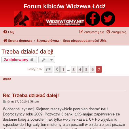
Forum kibiców Widzewa Łódź
FAQ
Zarejestruj się
Zaloguj się
Strona domowa
Strona główna
Stop niegospodarności UMŁ
Trzeba działać dalej!
Zablokowany
Strona
7
z
7
1
3
4
5
6
7
Poprzednia
Posty: 102
…
Broda
Re: Trzeba działać dalej!
P
śr lut 17, 2010 1:58 pm
o
s
W obecnej sytuacji Klejman rzeczywiście powinien dostać tytuł
t
Dobroczyńcy roku 2009. Pożyczył 3 bańki ŁKS mając zapewnienie że
dostanie kasę z powrotem jak tylko wpłynie kasa z C+ Po wyjebaniu
sąsiadów do I ligi cały ten misterny plan poszedł w pizdu ale jest jeszcze