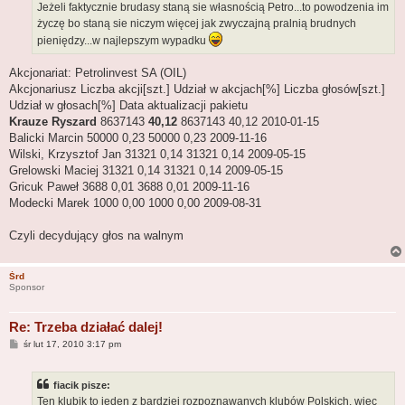
Jeżeli faktycznie brudasy staną sie własnością Petro...to powodzenia im
życzę bo staną sie niczym więcej jak zwyczajną pralnią brudnych
pieniędzy...w najlepszym wypadku
Akcjonariat: Petrolinvest SA (OIL)
Akcjonariusz Liczba akcji[szt.] Udział w akcjach[%] Liczba głosów[szt.]
Udział w głosach[%] Data aktualizacji pakietu
Krauze Ryszard
8637143
40,12
8637143 40,12 2010-01-15
Balicki Marcin 50000 0,23 50000 0,23 2009-11-16
Wilski, Krzysztof Jan 31321 0,14 31321 0,14 2009-05-15
Grelowski Maciej 31321 0,14 31321 0,14 2009-05-15
Gricuk Paweł 3688 0,01 3688 0,01 2009-11-16
Modecki Marek 1000 0,00 1000 0,00 2009-08-31
Czyli decydujący głos na walnym
Śrd
Sponsor
Re: Trzeba działać dalej!
P
śr lut 17, 2010 3:17 pm
o
s
t
fiacik pisze:
Ten klubik to jeden z bardziej rozpoznawanych klubów Polskich, więc