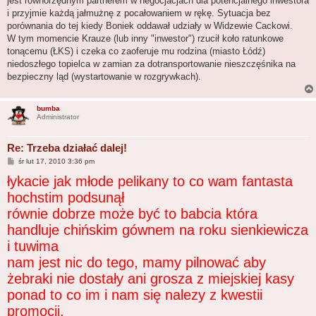
jest równorzędnym partnerem w negocjacjach dla potencjalnego inwestora
i przyjmie każdą jałmużnę z pocałowaniem w rękę. Sytuacja bez
porównania do tej kiedy Boniek oddawał udziały w Widzewie Cackowi.
W tym momencie Krauze (lub inny "inwestor") rzucił koło ratunkowe
tonącemu (ŁKS) i czeka co zaoferuje mu rodzina (miasto Łódź)
niedoszłego topielca w zamian za dotransportowanie nieszczęśnika na
bezpieczny ląd (wystartowanie w rozgrywkach).
bumba
Administrator
Re: Trzeba działać dalej!
P
śr lut 17, 2010 3:36 pm
o
łykacie jak młode pelikany to co wam fantasta
s
t
hochstim podsunął
równie dobrze może być to babcia która
handluje chińskim gównem na roku sienkiewicza
i tuwima
nam jest nic do tego, mamy pilnować aby
żebraki nie dostały ani grosza z miejskiej kasy
ponad to co im i nam się nalezy z kwestii
promocji.