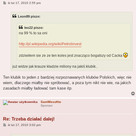
P
śr lut 17, 2010 2:55 pm
o
s
t
Leon89 pisze:
leo22 pisze:
na 99 % to sa oni
http://pl.wikipedia.org/wiki/Petrolinvest
zdziwiłem sie ze ze ten koles jest znacząco bogatszy od Cacka
już widze jak krauze kładzie miliony na jakiś klubik..
Ten klubik to jeden z bardziej rozpoznawanych klubów Polskich, więc nie
wiem, dlaczego miałby nie spróbować, a poza tym nikt nie wie, na jakich
zasadach miałby ładować tam kase itp.
SamWieszKto
Sponsor
Re: Trzeba działać dalej!
P
śr lut 17, 2010 3:02 pm
o
s
t