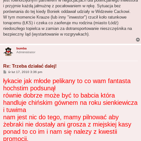
jest równorzędnym partnerem w negocjacjach dla potencjalnego inwestora
i przyjmie każdą jałmużnę z pocałowaniem w rękę. Sytuacja bez
porównania do tej kiedy Boniek oddawał udziały w Widzewie Cackowi.
W tym momencie Krauze (lub inny "inwestor") rzucił koło ratunkowe
tonącemu (ŁKS) i czeka co zaoferuje mu rodzina (miasto Łódź)
niedoszłego topielca w zamian za dotransportowanie nieszczęśnika na
bezpieczny ląd (wystartowanie w rozgrywkach).
bumba
Administrator
Re: Trzeba działać dalej!
P
śr lut 17, 2010 3:36 pm
o
łykacie jak młode pelikany to co wam fantasta
s
t
hochstim podsunął
równie dobrze może być to babcia która
handluje chińskim gównem na roku sienkiewicza
i tuwima
nam jest nic do tego, mamy pilnować aby
żebraki nie dostały ani grosza z miejskiej kasy
ponad to co im i nam się nalezy z kwestii
promocji.