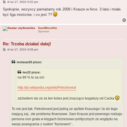
P
śr lut 17, 2010 3:02 pm
o
s
Spokojnie, wszyscy pamiętamy rok 2008 i Krauze w Arce. 3 lata i miała
t
być liga mistrzów; i co jest ??
SamWieszKto
Sponsor
Re: Trzeba działać dalej!
P
śr lut 17, 2010 3:09 pm
o
s
t
molasar20 pisze:
leo22 pisze:
na 99 % to sa oni
http://pl.wikipedia.org/wiki/Petrolinvest
zdziwiłem sie ze ze ten koles jest znacząco bogatszy od Cacka
To nie jest tak. Petrolinvest jest jedną ze spółek Krauzego i to do tego
mającą zaj...ste problemy finansowe. Sam Krauze jest pewnego rodzaju
persona non grata w kręgach biznesowo-politycznych ze względu na
swoje powiązania z ruskim "biznesem"...