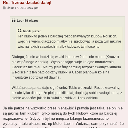
Re: Trzeba działać dalej!
P
śr lut 17, 2010 3:47 pm
o
s
t
Leon89 pisze:
fiacik pisze:
Ten klubik to jeden z bardziej rozpoznawanych klubów Polskich,
więc nie wiem, dlaczego miałby nie spróbować, a poza tym nikt nie
wie, na jakich zasadach miałby ładować tam kase itp.
Dlatego, że nie wchodzi się w taki interes w 2 dni, nie ma on (Krauze)
nic wspólnego z Łodzią.. Wyprzedzając twoje kolejne marudzenia,
Cacek też nie miał.. Ale my jesteśmy bardziej rozpoznawalnym klubem
w Polsce niż ten patologiczny klubik, a Cacek planował kolejną
inwestycje sportową od dawna..
Widać propaganda daje się również Tobie we znaki.. Rozpoznawalny,
tak ale tylko dlatego że pieją od kilku lat, dopisują sobie zasługi, robią z
siebie władców, jakich to świat nie widział. I bez odbioru.
Ja nie patrze na wszystko przez nienawiść i prawda jest taka, że oni nie
są jakimś tam klubem, tylko należą do tych klubów, które są bardziej
rozpoznawalne. Gdybym był na miejscu takiego biznesmena, to
wybrałbym taki ełkaes, niż np Motor Lublin. Widzisz, sam przyznałeś, że