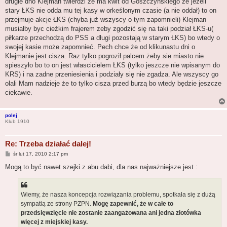
drugie dno Klejman twierdzi ze ma kwit od Goszczyńskiego że jezeli
stary ŁKS nie odda mu tej kasy w orkeślonym czasie (a nie oddał) to on
przejmuje akcje ŁKS (chyba już wszyscy o tym zapomnieli) Klejman
musiałby byc cieżkim frajerem zeby zgodzić się na taki podział ŁKS-u(
piłkarze przechodzą do PSS a długi pozostają w starym ŁKS) bo wtedy o
swojej kasie może zapomnieć. Pech chce że od klikunastu dni o
Klejmanie jest cisza. Raz tylko pogroził palcem żeby sie miasto nie
spieszyło bo to on jest włascicielem ŁKS (tylko jeszcze nie wpisanym do
KRS) i na zadne przeniesienia i podziały się nie zgadza. Ale wszyscy go
olali Mam nadzieje że to tylko cisza przed burzą bo wtedy będzie jeszcze
ciekawie.
polej
Klub 1910
Re: Trzeba działać dalej!
P
śr lut 17, 2010 2:17 pm
o
s
Mogą to być nawet szejki z abu dabi, dla nas najważniejsze jest :
t
Wiemy, że nasza koncepcja rozwiązania problemu, spotkała się z dużą
sympatią ze strony PZPN.
Mogę zapewnić, że w całe to
przedsięwzięcie nie zostanie zaangażowana ani jedna złotówka
więcej z miejskiej kasy.