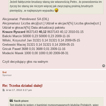
Jeżeli faktycznie brudasy staną sie własnością Petro...to powodzenia im
życzę bo staną sie niczym więcej jak zwyczajną pralnią brudnych
pieniędzy...w najlepszym wypadku
Akcjonariat: Petrolinvest SA (OIL)
Akcjonariusz Liczba akcji[szt.] Udział w akcjach[%] Liczba głosów[szt.]
Udział w głosach[%] Data aktualizacji pakietu
Krauze Ryszard
8637143
40,12
8637143 40,12 2010-01-15
Balicki Marcin 50000 0,23 50000 0,23 2009-11-16
Wilski, Krzysztof Jan 31321 0,14 31321 0,14 2009-05-15
Grelowski Maciej 31321 0,14 31321 0,14 2009-05-15
Gricuk Paweł 3688 0,01 3688 0,01 2009-11-16
Modecki Marek 1000 0,00 1000 0,00 2009-08-31
Czyli decydujący głos na walnym
Śrd
Sponsor
Re: Trzeba działać dalej!
P
śr lut 17, 2010 3:17 pm
o
s
t
fiacik pisze:
Ten klubik to jeden z bardziej rozpoznawanych klubów Polskich, więc