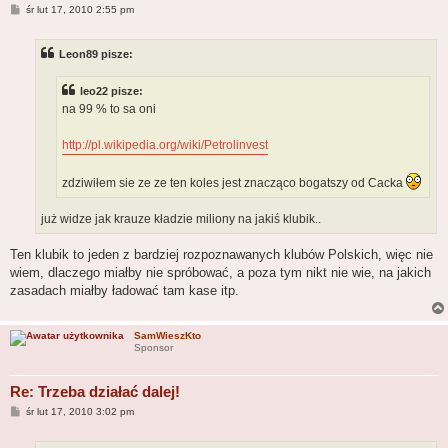
P
śr lut 17, 2010 2:55 pm
o
s
t
Leon89 pisze:
leo22 pisze:
na 99 % to sa oni
http://pl.wikipedia.org/wiki/Petrolinvest
zdziwiłem sie ze ze ten koles jest znacząco bogatszy od Cacka
już widze jak krauze kładzie miliony na jakiś klubik..
Ten klubik to jeden z bardziej rozpoznawanych klubów Polskich, więc nie
wiem, dlaczego miałby nie spróbować, a poza tym nikt nie wie, na jakich
zasadach miałby ładować tam kase itp.
SamWieszKto
Sponsor
Re: Trzeba działać dalej!
P
śr lut 17, 2010 3:02 pm
o
s
t