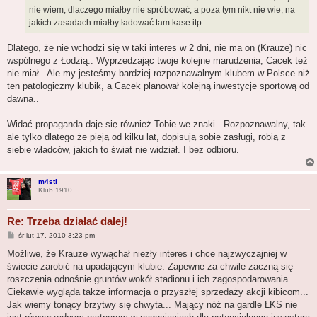
nie wiem, dlaczego miałby nie spróbować, a poza tym nikt nie wie, na
jakich zasadach miałby ładować tam kase itp.
Dlatego, że nie wchodzi się w taki interes w 2 dni, nie ma on (Krauze) nic
wspólnego z Łodzią.. Wyprzedzając twoje kolejne marudzenia, Cacek też
nie miał.. Ale my jesteśmy bardziej rozpoznawalnym klubem w Polsce niż
ten patologiczny klubik, a Cacek planował kolejną inwestycje sportową od
dawna..
Widać propaganda daje się również Tobie we znaki.. Rozpoznawalny, tak
ale tylko dlatego że pieją od kilku lat, dopisują sobie zasługi, robią z
siebie władców, jakich to świat nie widział. I bez odbioru.
m4sti
Klub 1910
Re: Trzeba działać dalej!
P
śr lut 17, 2010 3:23 pm
o
s
Możliwe, że Krauze wywąchał niezły interes i chce najzwyczajniej w
t
świecie zarobić na upadającym klubie. Zapewne za chwile zaczną się
roszczenia odnośnie gruntów wokół stadionu i ich zagospodarowania.
Ciekawie wygląda także informacja o przyszłej sprzedaży akcji kibicom...
Jak wiemy tonący brzytwy się chwyta... Mający nóż na gardle ŁKS nie