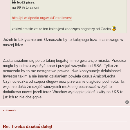
leo22 pisze:
na 99 % to sa oni
http://pl.wikipedia.org/wiki/Petrolinvest
zdziwiłem sie ze ze ten koles jest znacząco bogatszy od Cacka
Jeżeli to faktycznie oni. Oznaczało by to kolejnego tuza finansowego w
naszej lidze.
Zastanawiałem się po co takiej bogatej firmie gwarancje miasta. Przecież
mogła by odrazu wyłożyć kasę i przejąć wszystko od SSA. Tylko że
oznaczało by to raz następstwo prawne, dwa kontynuację działalności.
Inwestor takim a nie innym działaniem powiela casus Amico/Lecha
Czyli ucieczka od części długów oraz przerwanie ciągłości podmiotu. Ta
więc nie dość że część wierzycieli może się pocałować w żyć to
dodatkowo nawet jeżeli teraz Wrocław wyciągnie jakieś kwity na ŁKS to
już ich to nie dosięgnie.
adrianobr
Re: Trzeba działać dalej!