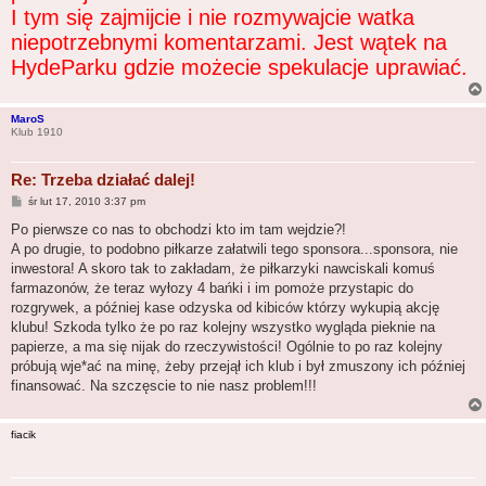
I tym się zajmijcie i nie rozmywajcie watka
niepotrzebnymi komentarzami. Jest wątek na
HydeParku gdzie możecie spekulacje uprawiać.
MaroS
Klub 1910
Re: Trzeba działać dalej!
P
śr lut 17, 2010 3:37 pm
o
s
Po pierwsze co nas to obchodzi kto im tam wejdzie?!
t
A po drugie, to podobno piłkarze załatwili tego sponsora...sponsora, nie
inwestora! A skoro tak to zakładam, że piłkarzyki nawciskali komuś
farmazonów, że teraz wyłozy 4 bańki i im pomoże przystapic do
rozgrywek, a później kase odzyska od kibiców którzy wykupią akcję
klubu! Szkoda tylko że po raz kolejny wszystko wygląda pieknie na
papierze, a ma się nijak do rzeczywistości! Ogólnie to po raz kolejny
próbują wje*ać na minę, żeby przejął ich klub i był zmuszony ich później
finansować. Na szczęscie to nie nasz problem!!!
fiacik