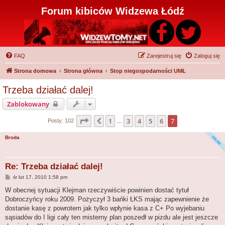
Forum kibiców Widzewa Łódź
FAQ
Zarejestruj się
Zaloguj się
Strona domowa
Strona główna
Stop niegospodarności UMŁ
Trzeba działać dalej!
Zablokowany
Strona
7
z
7
1
3
4
5
6
7
Poprzednia
Posty: 102
…
Broda
Re: Trzeba działać dalej!
P
śr lut 17, 2010 1:58 pm
o
s
W obecnej sytuacji Klejman rzeczywiście powinien dostać tytuł
t
Dobroczyńcy roku 2009. Pożyczył 3 bańki ŁKS mając zapewnienie że
dostanie kasę z powrotem jak tylko wpłynie kasa z C+ Po wyjebaniu
sąsiadów do I ligi cały ten misterny plan poszedł w pizdu ale jest jeszcze