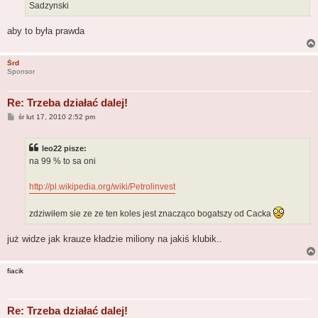
Sadzynski
aby to była prawda
Śrd
Sponsor
Re: Trzeba działać dalej!
P
śr lut 17, 2010 2:52 pm
o
s
t
leo22 pisze:
na 99 % to sa oni
http://pl.wikipedia.org/wiki/Petrolinvest
zdziwiłem sie ze ze ten koles jest znacząco bogatszy od Cacka
już widze jak krauze kładzie miliony na jakiś klubik..
fiacik
Re: Trzeba działać dalej!