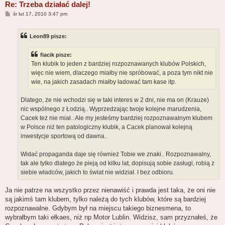
Re: Trzeba działać dalej!
P
śr lut 17, 2010 3:47 pm
o
s
t
Leon89 pisze:
fiacik pisze:
Ten klubik to jeden z bardziej rozpoznawanych klubów Polskich,
więc nie wiem, dlaczego miałby nie spróbować, a poza tym nikt nie
wie, na jakich zasadach miałby ładować tam kase itp.
Dlatego, że nie wchodzi się w taki interes w 2 dni, nie ma on (Krauze)
nic wspólnego z Łodzią.. Wyprzedzając twoje kolejne marudzenia,
Cacek też nie miał.. Ale my jesteśmy bardziej rozpoznawalnym klubem
w Polsce niż ten patologiczny klubik, a Cacek planował kolejną
inwestycje sportową od dawna..
Widać propaganda daje się również Tobie we znaki.. Rozpoznawalny,
tak ale tylko dlatego że pieją od kilku lat, dopisują sobie zasługi, robią z
siebie władców, jakich to świat nie widział. I bez odbioru.
Ja nie patrze na wszystko przez nienawiść i prawda jest taka, że oni nie
są jakimś tam klubem, tylko należą do tych klubów, które są bardziej
rozpoznawalne. Gdybym był na miejscu takiego biznesmena, to
wybrałbym taki ełkaes, niż np Motor Lublin. Widzisz, sam przyznałeś, że