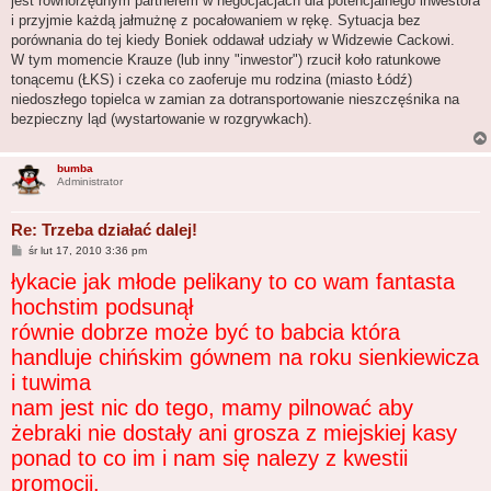
jest równorzędnym partnerem w negocjacjach dla potencjalnego inwestora
i przyjmie każdą jałmużnę z pocałowaniem w rękę. Sytuacja bez
porównania do tej kiedy Boniek oddawał udziały w Widzewie Cackowi.
W tym momencie Krauze (lub inny "inwestor") rzucił koło ratunkowe
tonącemu (ŁKS) i czeka co zaoferuje mu rodzina (miasto Łódź)
niedoszłego topielca w zamian za dotransportowanie nieszczęśnika na
bezpieczny ląd (wystartowanie w rozgrywkach).
bumba
Administrator
Re: Trzeba działać dalej!
P
śr lut 17, 2010 3:36 pm
o
łykacie jak młode pelikany to co wam fantasta
s
t
hochstim podsunął
równie dobrze może być to babcia która
handluje chińskim gównem na roku sienkiewicza
i tuwima
nam jest nic do tego, mamy pilnować aby
żebraki nie dostały ani grosza z miejskiej kasy
ponad to co im i nam się nalezy z kwestii
promocji.