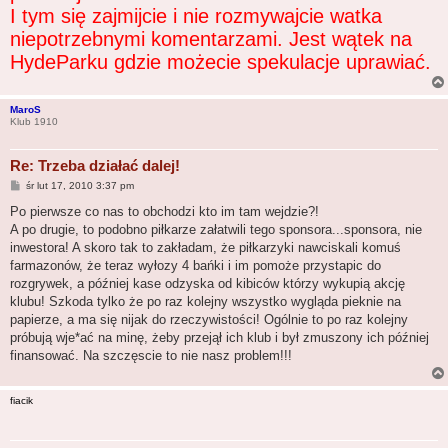
I tym się zajmijcie i nie rozmywajcie watka
niepotrzebnymi komentarzami. Jest wątek na
HydeParku gdzie możecie spekulacje uprawiać.
MaroS
Klub 1910
Re: Trzeba działać dalej!
P
śr lut 17, 2010 3:37 pm
o
s
Po pierwsze co nas to obchodzi kto im tam wejdzie?!
t
A po drugie, to podobno piłkarze załatwili tego sponsora...sponsora, nie
inwestora! A skoro tak to zakładam, że piłkarzyki nawciskali komuś
farmazonów, że teraz wyłozy 4 bańki i im pomoże przystapic do
rozgrywek, a później kase odzyska od kibiców którzy wykupią akcję
klubu! Szkoda tylko że po raz kolejny wszystko wygląda pieknie na
papierze, a ma się nijak do rzeczywistości! Ogólnie to po raz kolejny
próbują wje*ać na minę, żeby przejął ich klub i był zmuszony ich później
finansować. Na szczęscie to nie nasz problem!!!
fiacik