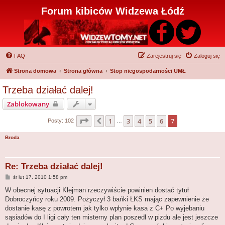
Forum kibiców Widzewa Łódź
FAQ
Zarejestruj się
Zaloguj się
Strona domowa
Strona główna
Stop niegospodarności UMŁ
Trzeba działać dalej!
Zablokowany
Strona
7
z
7
1
3
4
5
6
7
Poprzednia
Posty: 102
…
Broda
Re: Trzeba działać dalej!
P
śr lut 17, 2010 1:58 pm
o
s
W obecnej sytuacji Klejman rzeczywiście powinien dostać tytuł
t
Dobroczyńcy roku 2009. Pożyczył 3 bańki ŁKS mając zapewnienie że
dostanie kasę z powrotem jak tylko wpłynie kasa z C+ Po wyjebaniu
sąsiadów do I ligi cały ten misterny plan poszedł w pizdu ale jest jeszcze