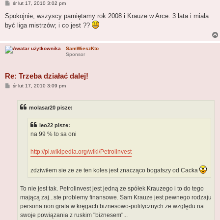
P
śr lut 17, 2010 3:02 pm
o
s
Spokojnie, wszyscy pamiętamy rok 2008 i Krauze w Arce. 3 lata i miała
t
być liga mistrzów; i co jest ??
SamWieszKto
Sponsor
Re: Trzeba działać dalej!
P
śr lut 17, 2010 3:09 pm
o
s
t
molasar20 pisze:
leo22 pisze:
na 99 % to sa oni
http://pl.wikipedia.org/wiki/Petrolinvest
zdziwiłem sie ze ze ten koles jest znacząco bogatszy od Cacka
To nie jest tak. Petrolinvest jest jedną ze spółek Krauzego i to do tego
mającą zaj...ste problemy finansowe. Sam Krauze jest pewnego rodzaju
persona non grata w kręgach biznesowo-politycznych ze względu na
swoje powiązania z ruskim "biznesem"...