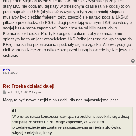
drugie dno Klejman twierdzi ze ma kwit od Goszczyńskiego że jezeli
stary ŁKS nie odda mu tej kasy w orkeślonym czasie (a nie oddał) to on
przejmuje akcje ŁKS (chyba już wszyscy o tym zapomnieli) Klejman
musiałby byc cieżkim frajerem zeby zgodzić się na taki podział ŁKS-u(
piłkarze przechodzą do PSS a długi pozostają w starym ŁKS) bo wtedy o
swojej kasie może zapomnieć. Pech chce że od klikunastu dni o
Klejmanie jest cisza. Raz tylko pogroził palcem żeby sie miasto nie
spieszyło bo to on jest włascicielem ŁKS (tylko jeszcze nie wpisanym do
KRS) i na zadne przeniesienia i podziały się nie zgadza. Ale wszyscy go
olali Mam nadzieje że to tylko cisza przed burzą bo wtedy będzie jeszcze
ciekawie.
polej
Klub 1910
Re: Trzeba działać dalej!
P
śr lut 17, 2010 2:17 pm
o
s
Mogą to być nawet szejki z abu dabi, dla nas najważniejsze jest :
t
Wiemy, że nasza koncepcja rozwiązania problemu, spotkała się z dużą
sympatią ze strony PZPN.
Mogę zapewnić, że w całe to
przedsięwzięcie nie zostanie zaangażowana ani jedna złotówka
więcej z miejskiej kasy.