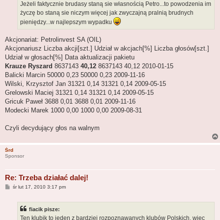
Jeżeli faktycznie brudasy staną sie własnością Petro...to powodzenia im
życzę bo staną sie niczym więcej jak zwyczajną pralnią brudnych
pieniędzy...w najlepszym wypadku
Akcjonariat: Petrolinvest SA (OIL)
Akcjonariusz Liczba akcji[szt.] Udział w akcjach[%] Liczba głosów[szt.]
Udział w głosach[%] Data aktualizacji pakietu
Krauze Ryszard
8637143
40,12
8637143 40,12 2010-01-15
Balicki Marcin 50000 0,23 50000 0,23 2009-11-16
Wilski, Krzysztof Jan 31321 0,14 31321 0,14 2009-05-15
Grelowski Maciej 31321 0,14 31321 0,14 2009-05-15
Gricuk Paweł 3688 0,01 3688 0,01 2009-11-16
Modecki Marek 1000 0,00 1000 0,00 2009-08-31
Czyli decydujący głos na walnym
Śrd
Sponsor
Re: Trzeba działać dalej!
P
śr lut 17, 2010 3:17 pm
o
s
t
fiacik pisze:
Ten klubik to jeden z bardziej rozpoznawanych klubów Polskich, więc