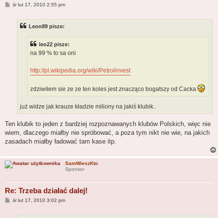
P
śr lut 17, 2010 2:55 pm
o
s
t
Leon89 pisze:
leo22 pisze:
na 99 % to sa oni
http://pl.wikipedia.org/wiki/Petrolinvest
zdziwiłem sie ze ze ten koles jest znacząco bogatszy od Cacka
już widze jak krauze kładzie miliony na jakiś klubik..
Ten klubik to jeden z bardziej rozpoznawanych klubów Polskich, więc nie
wiem, dlaczego miałby nie spróbować, a poza tym nikt nie wie, na jakich
zasadach miałby ładować tam kase itp.
SamWieszKto
Sponsor
Re: Trzeba działać dalej!
P
śr lut 17, 2010 3:02 pm
o
s
t