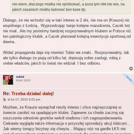
nie wiem, dlaczego miałby nie spróbować, a poza tym nikt nie wie, na
jakich zasadach miałby ładować tam kase itp.
Dlatego, że nie wchodzi się w taki interes w 2 dni, nie ma on (Krauze) nic
wspólnego z Łodzią.. Wyprzedzając twoje kolejne marudzenia, Cacek też
nie miał.. Ale my jesteśmy bardziej rozpoznawalnym klubem w Polsce niż
ten patologiczny klubik, a Cacek planował kolejną inwestycje sportową od
dawna..
Widać propaganda daje się również Tobie we znaki.. Rozpoznawalny, tak
ale tylko dlatego że pieją od kilku lat, dopisują sobie zasługi, robią z
siebie władców, jakich to świat nie widział. I bez odbioru.
m4sti
Klub 1910
Re: Trzeba działać dalej!
P
śr lut 17, 2010 3:23 pm
o
s
Możliwe, że Krauze wywąchał niezły interes i chce najzwyczajniej w
t
świecie zarobić na upadającym klubie. Zapewne za chwile zaczną się
roszczenia odnośnie gruntów wokół stadionu i ich zagospodarowania.
Ciekawie wygląda także informacja o przyszłej sprzedaży akcji kibicom...
Jak wiemy tonący brzytwy się chwyta... Mający nóż na gardle ŁKS nie