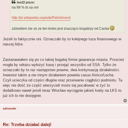
leo22 pisze:
na 99 % to sa oni
http://pl.wikipedia.org/wiki/Petrolinvest
zdziwiłem sie ze ze ten koles jest znacząco bogatszy od Cacka
Jeżeli to faktycznie oni. Oznaczało by to kolejnego tuza finansowego w
naszej lidze.
Zastanawiałem się po co takiej bogatej firmie gwarancje miasta. Przecież
mogła by odrazu wyłożyć kasę i przejąć wszystko od SSA. Tylko że
oznaczało by to raz następstwo prawne, dwa kontynuację działalności.
Inwestor takim a nie innym działaniem powiela casus Amico/Lecha
Czyli ucieczka od części długów oraz przerwanie ciągłości podmiotu. Ta
więc nie dość że część wierzycieli może się pocałować w żyć to
dodatkowo nawet jeżeli teraz Wrocław wyciągnie jakieś kwity na ŁKS to
już ich to nie dosięgnie.
adrianobr
Re: Trzeba działać dalej!