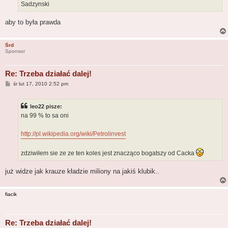
Sadzynski
aby to była prawda
Śrd
Sponsor
Re: Trzeba działać dalej!
P
śr lut 17, 2010 2:52 pm
o
s
t
leo22 pisze:
na 99 % to sa oni
http://pl.wikipedia.org/wiki/Petrolinvest
zdziwiłem sie ze ze ten koles jest znacząco bogatszy od Cacka
już widze jak krauze kładzie miliony na jakiś klubik..
fiacik
Re: Trzeba działać dalej!