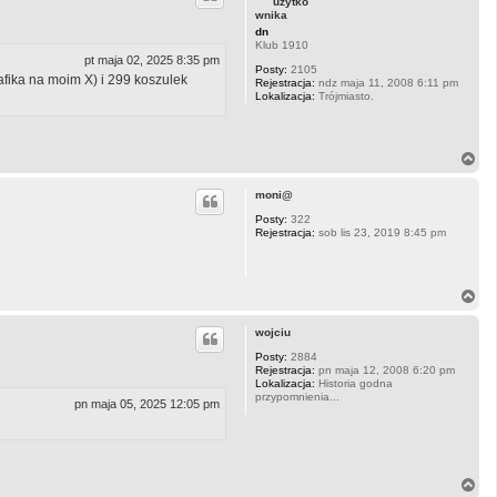
r
ę
dn
Klub 1910
pt maja 02, 2025 8:35 pm
Posty:
2105
fika na moim X) i 299 koszulek
Rejestracja:
ndz maja 11, 2008 6:11 pm
Lokalizacja:
Trójmiasto.
N
a
g
moni@
ó
r
Posty:
322
Rejestracja:
sob lis 23, 2019 8:45 pm
ę
N
a
g
wojciu
ó
r
Posty:
2884
Rejestracja:
pn maja 12, 2008 6:20 pm
ę
Lokalizacja:
Historia godna
przypomnienia...
pn maja 05, 2025 12:05 pm
N