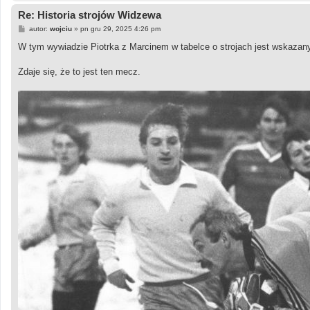
Re: Historia strojów Widzewa
P
autor:
wojciu
»
pn gru 29, 2025 4:26 pm
o
s
W tym wywiadzie Piotrka z Marcinem w tabelce o strojach jest wskazan
t
Zdaje się, że to jest ten mecz.