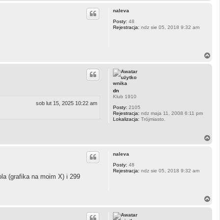
a
g
naleva
ó
r
Posty:
48
Rejestracja:
ndz sie 05, 2018 9:32 am
ę
N
a
g
ó
r
ę
dn
Klub 1910
sob lut 15, 2025 10:22 am
Posty:
2105
Rejestracja:
ndz maja 11, 2008 6:11 pm
Lokalizacja:
Trójmiasto.
N
a
g
naleva
ó
r
Posty:
48
Rejestracja:
ndz sie 05, 2018 9:32 am
ę
a (grafika na moim X) i 299
N
a
g
ó