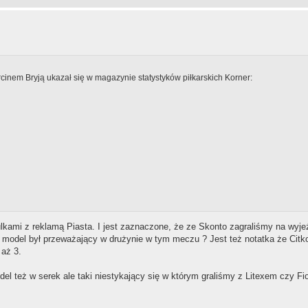
cinem Bryją ukazał się w magazynie statystyków piłkarskich Korner:
ulkami z reklamą Piasta. I jest zaznaczone, że ze Skonto zagraliśmy na wy
y model był przeważający w drużynie w tym meczu ? Jest też notatka że Citk
 aż 3.
el też w serek ale taki niestykający się w którym graliśmy z Litexem czy Fior