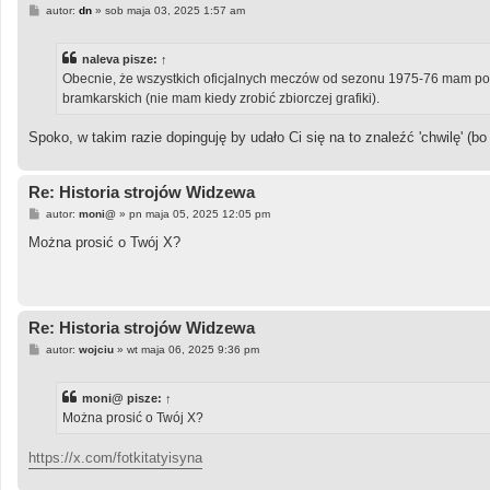
P
autor:
dn
»
sob maja 03, 2025 1:57 am
o
s
t
naleva
pisze:
↑
Obecnie, że wszystkich oficjalnych meczów od sezonu 1975-76 mam potw
bramkarskich (nie mam kiedy zrobić zbiorczej grafiki).
Spoko, w takim razie dopinguję by udało Ci się na to znaleźć 'chwilę' (
Re: Historia strojów Widzewa
P
autor:
moni@
»
pn maja 05, 2025 12:05 pm
o
s
Można prosić o Twój X?
t
Re: Historia strojów Widzewa
P
autor:
wojciu
»
wt maja 06, 2025 9:36 pm
o
s
t
moni@
pisze:
↑
Można prosić o Twój X?
https://x.com/fotkitatyisyna