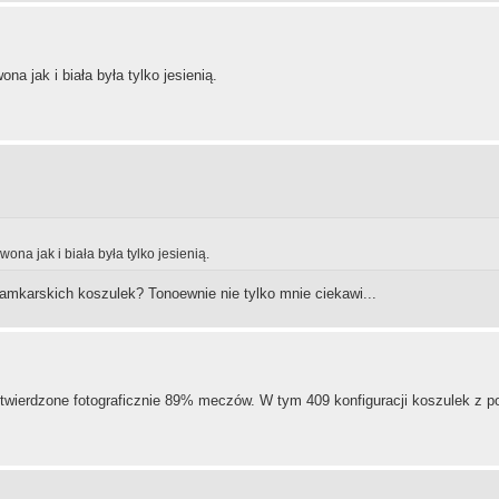
 jak i biała była tylko jesienią.
a jak i biała była tylko jesienią.
ramkarskich koszulek? Tonoewnie nie tylko mnie ciekawi...
ierdzone fotograficznie 89% meczów. W tym 409 konfiguracji koszulek z pol