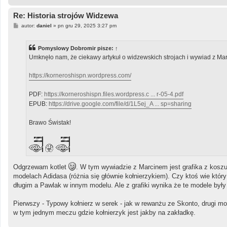
Re: Historia strojów Widzewa
P
autor:
daniel
»
pn gru 29, 2025 3:27 pm
o
s
t
Pomyslowy Dobromir
pisze:
↑
Umknęło nam, że ciekawy artykuł o widzewskich strojach i wywiad z Mar
https://korneroshispn.wordpress.com/
PDF:
https://korneroshispn.files.wordpress.c ... r-05-4.pdf
EPUB:
https://drive.google.com/file/d/1L5ej_A ... sp=sharing
Brawo Świstak!
Odgrzewam kotlet
. W tym wywiadzie z Marcinem jest grafika z kosz
modelach Adidasa (różnia się głównie kołnierzykiem). Czy ktoś wie któr
długim a Pawlak w innym modelu. Ale z grafiki wynika że te modele były
Pierwszy - Typowy kołnierz w serek - jak w rewanżu ze Skonto, drugi mod
w tym jednym meczu gdzie kołnierzyk jest jakby na zakładkę.