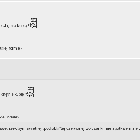
to chętnie kupię
kiej formie?
to chętnie kupię
kiej formie?
nawet rzekłbym świetnej „podróbki”tej czerwonej wolczanki, nie spotkałem si