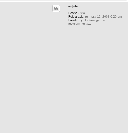
a
g
wojciu
ó
r
Posty:
2884
Rejestracja:
pn maja 12, 2008 6:20 pm
ę
Lokalizacja:
Historia godna
przypomnienia...