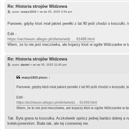
Re: Historia strojów Widzewa
P
autor:
matys1910
»
wt sie 05, 2025 3:54 pm
o
s
t
Panowie, gdyby ktoś miał jakieś perełki z lat 90 jeśli chodzi o koszulki, 
Edit -
https://archiwum.allegro.pl/oferta/widz ... 91499.html
Wiem, że to nie jest meczówka, ale kojarzy ktoś w ogóle Wólczanke w ta
Re: Historia strojów Widzewa
P
autor:
daniel
»
wt sie 05, 2025 11:45 pm
o
s
t
matys1910
pisze:
↑
Panowie, gdyby ktoś miał jakieś perełki z lat 90 jeśli chodzi o koszulki, 
Edit -
https://archiwum.allegro.pl/oferta/widz ... 91499.html
Wiem, że to nie jest meczówka, ale kojarzy ktoś w ogóle Wólczanke w ta
Tak. Była grana ta koszulka. Aczkolwiek oprócz jednej bardzo dobrej a 
kolekcjonerskim. Biała tak, ale tej czerwonej nie.