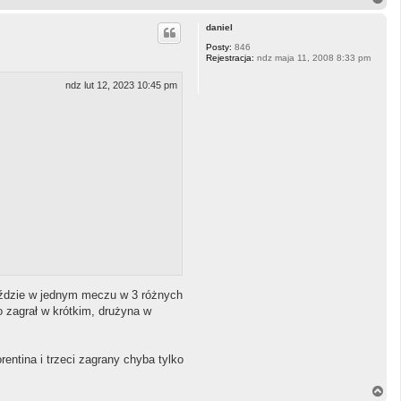
a
g
daniel
ó
r
Posty:
846
Rejestracja:
ndz maja 11, 2008 8:33 pm
ę
ndz lut 12, 2023 10:45 pm
jeździe w jednym meczu w 3 różnych
o zagrał w krótkim, drużyna w
entina i trzeci zagrany chyba tylko
N