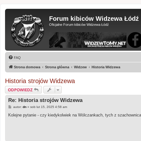
Forum kibiców Widzewa Łódź
Oficjalne Forum kibiców Widzewa Łódź
FAQ
Strona domowa
Strona główna
Widzew
Historia Widzewa
Historia strojów Widzewa
ODPOWIEDZ
Re: Historia strojów Widzewa
P
autor:
dn
»
sob lut 15, 2025 4:58 am
o
s
Kolejne pytanie - czy kiedykolwiek na Wólczankach, tych z szachownic
t