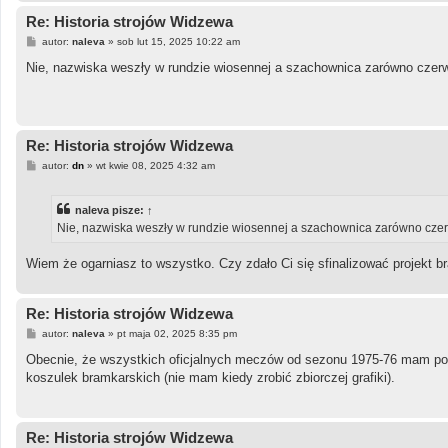
Re: Historia strojów Widzewa
P
autor:
naleva
»
sob lut 15, 2025 10:22 am
o
s
Nie, nazwiska weszły w rundzie wiosennej a szachownica zarówno czerwona
t
Re: Historia strojów Widzewa
P
autor:
dn
»
wt kwie 08, 2025 4:32 am
o
s
t
naleva
pisze:
↑
Nie, nazwiska weszły w rundzie wiosennej a szachownica zarówno czerwon
Wiem że ogarniasz to wszystko. Czy zdało Ci się sfinalizować projekt b
Re: Historia strojów Widzewa
P
autor:
naleva
»
pt maja 02, 2025 8:35 pm
o
s
Obecnie, że wszystkich oficjalnych meczów od sezonu 1975-76 mam potw
t
koszulek bramkarskich (nie mam kiedy zrobić zbiorczej grafiki).
Re: Historia strojów Widzewa