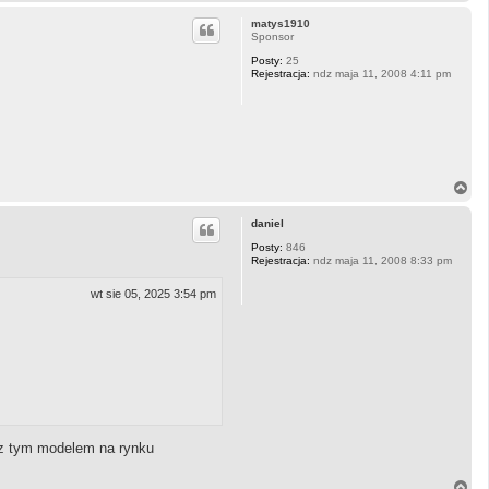
a
g
matys1910
ó
Sponsor
r
Posty:
25
ę
Rejestracja:
ndz maja 11, 2008 4:11 pm
N
a
g
daniel
ó
r
Posty:
846
Rejestracja:
ndz maja 11, 2008 8:33 pm
ę
wt sie 05, 2025 3:54 pm
ę z tym modelem na rynku
N