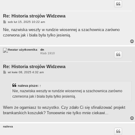
Re: Historia strojów Widzewa
P
sob lut 15, 2025 10:22 am
o
s
Nie, nazwiska weszły w rundzie wiosennej a szachownica zarówno
t
czerwona jak i biała była tylko jesienią.
dn
Klub 1910
Re: Historia strojów Widzewa
P
wt kwie 08, 2025 4:32 am
o
s
t
naleva
pisze:
↑
Nie, nazwiska weszły w rundzie wiosennej a szachownica zarówno
czerwona jak i biała była tylko jesienią.
Wiem że ogarniasz to wszystko. Czy zdało Ci się sfinalizować projekt
bramkarskich koszulek? Tonoewnie nie tylko mnie ciekawi...
naleva