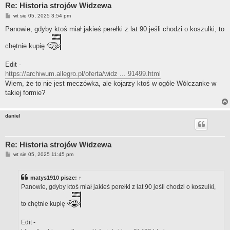
Re: Historia strojów Widzewa
P
wt sie 05, 2025 3:54 pm
o
s
Panowie, gdyby ktoś miał jakieś perełki z lat 90 jeśli chodzi o koszulki, to
t
chętnie kupię
Edit -
https://archiwum.allegro.pl/oferta/widz ... 91499.html
Wiem, że to nie jest meczówka, ale kojarzy ktoś w ogóle Wólczanke w
takiej formie?
daniel
Re: Historia strojów Widzewa
P
wt sie 05, 2025 11:45 pm
o
s
t
matys1910
pisze:
↑
Panowie, gdyby ktoś miał jakieś perełki z lat 90 jeśli chodzi o koszulki,
to chętnie kupię
Edit -