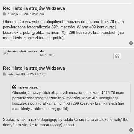
Re: Historia strojów Widzewa
P
pt maja 02, 2025 8:35 pm
o
s
Obecnie, że wszystkich oficjalnych meczów od sezonu 1975-76 mam
t
potwierdzone fotograficznie 89% meczów. W tym 409 konfiguracji
koszulek z pola (grafika na moim X) i 299 koszulek bramkarskich (nie
mam kiedy zrobić zbiorczej grafiki).
dn
Klub 1910
Re: Historia strojów Widzewa
P
sob maja 03, 2025 1:57 am
o
s
t
naleva
pisze:
↑
Obecnie, że wszystkich oficjalnych meczów od sezonu 1975-76 mam
potwierdzone fotograficznie 89% meczów. W tym 409 konfiguracji
koszulek z pola (grafika na moim X) i 299 koszulek bramkarskich (nie
mam kiedy zrobić zbiorczej grafiki).
Spoko, w takim razie dopinguję by udało Ci się na to znaleźć 'chwilę' (bo
domyślam się, że to masa roboty) czasu.