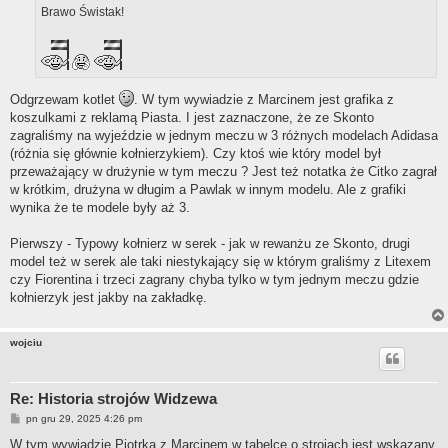
Brawo Świstak!
Odgrzewam kotlet
. W tym wywiadzie z Marcinem jest grafika z
koszulkami z reklamą Piasta. I jest zaznaczone, że ze Skonto
zagraliśmy na wyjeździe w jednym meczu w 3 różnych modelach Adidasa
(różnia się głównie kołnierzykiem). Czy ktoś wie który model był
przeważający w drużynie w tym meczu ? Jest też notatka że Citko zagrał
w krótkim, drużyna w długim a Pawlak w innym modelu. Ale z grafiki
wynika że te modele były aż 3.
Pierwszy - Typowy kołnierz w serek - jak w rewanżu ze Skonto, drugi
model też w serek ale taki niestykający się w którym graliśmy z Litexem
czy Fiorentina i trzeci zagrany chyba tylko w tym jednym meczu gdzie
kołnierzyk jest jakby na zakładkę.
wojciu
Re: Historia strojów Widzewa
P
pn gru 29, 2025 4:26 pm
o
s
W tym wywiadzie Piotrka z Marcinem w tabelce o strojach jest wskazany