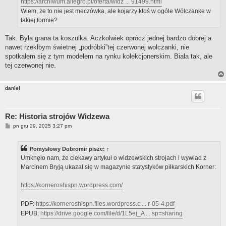
https://archiwum.allegro.pl/oferta/widz ... 91499.html
Wiem, że to nie jest meczówka, ale kojarzy ktoś w ogóle Wólczanke w
takiej formie?
Tak. Była grana ta koszulka. Aczkolwiek oprócz jednej bardzo dobrej a
nawet rzekłbym świetnej „podróbki”tej czerwonej wolczanki, nie
spotkałem się z tym modelem na rynku kolekcjonerskim. Biała tak, ale
tej czerwonej nie.
daniel
Re: Historia strojów Widzewa
P
pn gru 29, 2025 3:27 pm
o
s
t
Pomyslowy Dobromir
pisze:
↑
Umknęło nam, że ciekawy artykuł o widzewskich strojach i wywiad z
Marcinem Bryją ukazał się w magazynie statystyków piłkarskich Korner:
https://korneroshispn.wordpress.com/
PDF:
https://korneroshispn.files.wordpress.c ... r-05-4.pdf
EPUB:
https://drive.google.com/file/d/1L5ej_A ... sp=sharing