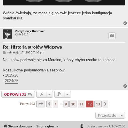
Wróble ćwierkają, że może się pojawić jeszcze jedna konfiguracja
bramkarska.
Pomyslowy Dobromir
Klub 1910
Re: Historia strojów Widzewa
P
ndz maja 17, 2026 7:40 pm
o
s
No i znów pochwalę się za Marcina, którzy chyba rzadko to zagląda.
t
Koszulkowe podsumowania sezonów:
-
2025/26
-
2024/25
ODPOWIEDZ
Strona
12
z
13
1
9
10
11
12
13
Poprzednia
Następna
Posty: 193
…
Przejdź do
Strona domowa
Strona główna
Strefa czasowa
UTC+02:00