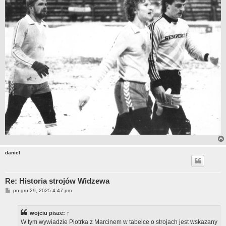
daniel
Re: Historia strojów Widzewa
P
pn gru 29, 2025 4:47 pm
o
s
t
wojciu
pisze:
↑
W tym wywiadzie Piotrka z Marcinem w tabelce o strojach jest wskazany