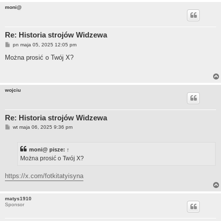
moni@
Re: Historia strojów Widzewa
P
pn maja 05, 2025 12:05 pm
o
s
Można prosić o Twój X?
t
wojciu
Re: Historia strojów Widzewa
P
wt maja 06, 2025 9:36 pm
o
s
t
moni@
pisze:
↑
Można prosić o Twój X?
https://x.com/fotkitatyisyna
matys1910
Sponsor