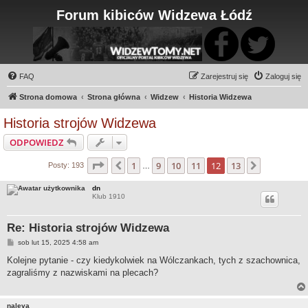
Forum kibiców Widzewa Łódź
FAQ
Zarejestruj się
Zaloguj się
Strona domowa
Strona główna
Widzew
Historia Widzewa
Historia strojów Widzewa
ODPOWIEDZ
Strona
12
z
13
1
9
10
11
12
13
Poprzednia
Następna
Posty: 193
…
dn
Klub 1910
Re: Historia strojów Widzewa
P
sob lut 15, 2025 4:58 am
o
s
Kolejne pytanie - czy kiedykolwiek na Wólczankach, tych z szachownica,
t
zagraliśmy z nazwiskami na plecach?
naleva