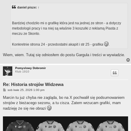
s
t
daniel
pisze:
↑
Bardziej chodziło mi o grafikę która jest na jednej ze stron - a dotyczy
metodologii pracy i na niej są właśnie 3 koszulki z reklamą Piasta z
meczu ze Skonto.
Konkretnie strona 24 - przedostatni akapit i str 25 - grafika
.
Wiem, wiem. Tutaj się odniosłem do postu Gargula i treści w wywiadzie.
Pomyslowy Dobromir
Klub 1910
Re: Historia strojów Widzewa
P
sob kwie 25, 2026 1:00 pm
o
s
Marcin tu już chyba nie zagląda, bo na X pochwalił się podsumowaniem
t
strojów z bieżacego sezonu, a tu cisza. Zatem wrzucam grafiki, mam
nadzieję że się nie obrazi