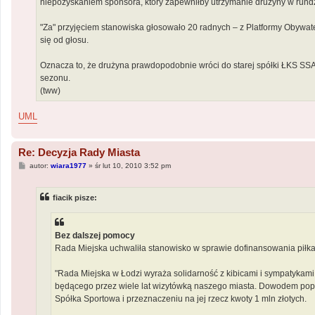
niepozyskaniem sponsora, który zapewniłby utrzymanie drużyny w rundzi
"Za" przyjęciem stanowiska głosowało 20 radnych – z Platformy Obywatel
się od głosu.
Oznacza to, że drużyna prawdopodobnie wróci do starej spółki ŁKS SSA,
sezonu.
(tww)
UML
Re: Decyzja Rady Miasta
P
autor:
wiara1977
»
śr lut 10, 2010 3:52 pm
o
s
t
fiacik pisze:
Bez dalszej pomocy
Rada Miejska uchwaliła stanowisko w sprawie dofinansowania piłka
"Rada Miejska w Łodzi wyraża solidarność z kibicami i sympatykami
będącego przez wiele lat wizytówką naszego miasta. Dowodem poparc
Spółka Sportowa i przeznaczeniu na jej rzecz kwoty 1 mln złotych.