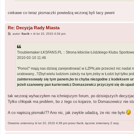
ciekawe co teraz pismaczki powiedzą wczoraj byli tacy pewni
Re: Decyzja Rady Miasta
P
autor:
fiacik
»
śr lut 10, 2010 4:34 pm
o
s
t
Troublemaker ŁKSFANS.PL :: Strona kibiców Łódzkiego Klubu Sportowe
2010-02-10 11:46
''Ponoć'' mają nas dzisiaj zarejestrować w ŁZPN,ale przecież nic nadal 
uratowany...?Zbyt wielu ludziom zależy na tym,żeby w Łodzi był tylko je
zainteresowały się tym panem,bo to chyba niezgodne z kodeksem urzęd
jeżeli szanowny pan karierowicz Domaszewicz przyczyni się do upad
tak wczoraj wyhaczyłem na ichniejszym forum, po dzisiejszych decyzjac
Tylko chłopak ma problem, bo z tego co kojarze, to Domaszewicz nie st
A co napiszą pismaki?? Ano nic, jak zwykle udadzą, że nic nie było
Ostatnio zmieniony śr lut 10, 2010 4:39 pm przez
fiacik
, łącznie zmieniany 2 razy.