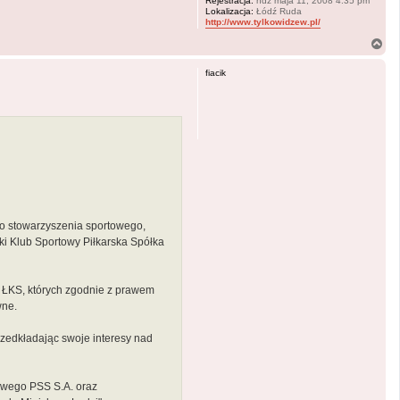
Rejestracja:
ndz maja 11, 2008 4:35 pm
Lokalizacja:
Łódź Ruda
http://www.tylkowidzew.pl/
N
a
g
fiacik
ó
r
ę
go stowarzyszenia sportowego,
ki Klub Sportowy Piłkarska Spółka
” ŁKS, których zgodnie z prawem
wne.
rzedkładając swoje interesy nad
owego PSS S.A. oraz