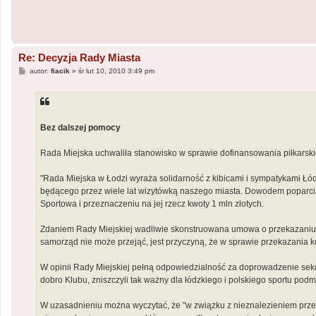
Re: Decyzja Rady Miasta
P
autor:
fiacik
»
śr lut 10, 2010 3:49 pm
o
s
t
Bez dalszej pomocy
Rada Miejska uchwaliła stanowisko w sprawie dofinansowania piłkarski
"Rada Miejska w Łodzi wyraża solidarność z kibicami i sympatykami Łód
będącego przez wiele lat wizytówką naszego miasta. Dowodem poparcia 
Sportowa i przeznaczeniu na jej rzecz kwoty 1 mln złotych.
Zdaniem Rady Miejskiej wadliwie skonstruowana umowa o przekazaniu Sp
samorząd nie może przejąć, jest przyczyną, że w sprawie przekazania
W opinii Rady Miejskiej pełną odpowiedzialność za doprowadzenie sekcji
dobro Klubu, zniszczyli tak ważny dla łódzkiego i polskiego sportu podmi
W uzasadnieniu można wyczytać, że "w związku z nieznalezieniem prze