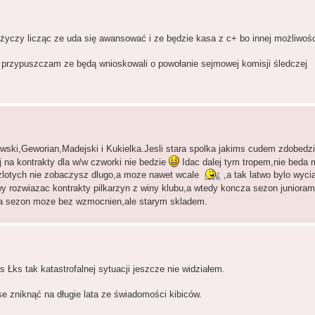
ożyczy licząc ze uda się awansować i ze będzie kasa z c+ bo innej możliwośc
przypuszczam ze będą wnioskowali o powołanie sejmowej komisji śledczej
ski,Geworian,Madejski i Kukielka.Jesli stara spolka jakims cudem zdobedzie
 na kontrakty dla w/w czworki nie bedzie
Idac dalej tym tropem,nie beda m
 zlotych nie zobaczysz dlugo,a moze nawet wcale
,a tak latwo bylo wyci
wy rozwiazac kontrakty pilkarzyn z winy klubu,a wtedy koncza sezon juniora
za sezon moze bez wzmocnien,ale starym skladem.
Łks tak katastrofalnej sytuacji jeszcze nie widziałem.
se zniknąć na długie lata ze świadomości kibiców.