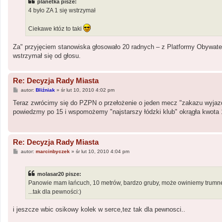
planetka pisze:
4 było ZA 1 się wstrzymał
Ciekawe któz to taki
Za" przyjęciem stanowiska głosowało 20 radnych – z Platformy Obywatelsk
wstrzymał się od głosu.
Re: Decyzja Rady Miasta
P
autor:
Bliźniak
»
śr lut 10, 2010 4:02 pm
o
s
Teraz zwrócimy się do PZPN o przełożenie o jeden mecz "zakazu wyjazdo
t
powiedzmy po 15 i wspomożemy "najstarszy łódzki klub" okrągła kwota 1
Re: Decyzja Rady Miasta
P
autor:
marcinbyczek
»
śr lut 10, 2010 4:04 pm
o
s
t
molasar20 pisze:
Panowie mam łańcuch, 10 metrów, bardzo gruby, może owiniemy trumne
...tak dla pewności:)
i jeszcze wbic osikowy kolek w serce,tez tak dla pewnosci..