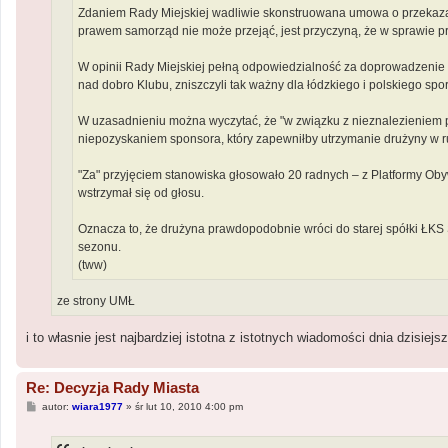
Zdaniem Rady Miejskiej wadliwie skonstruowana umowa o przekazani
prawem samorząd nie może przejąć, jest przyczyną, że w sprawie 
W opinii Rady Miejskiej pełną odpowiedzialność za doprowadzenie se
nad dobro Klubu, zniszczyli tak ważny dla łódzkiego i polskiego spor
W uzasadnieniu można wyczytać, że "w związku z nieznalezieniem p
niepozyskaniem sponsora, który zapewniłby utrzymanie drużyny w run
"Za" przyjęciem stanowiska głosowało 20 radnych – z Platformy Obywa
wstrzymał się od głosu.
Oznacza to, że drużyna prawdopodobnie wróci do starej spółki ŁKS 
sezonu.
(tww)
ze strony UMŁ
i to własnie jest najbardziej istotna z istotnych wiadomości dnia dzisie
Re: Decyzja Rady Miasta
P
autor:
wiara1977
»
śr lut 10, 2010 4:00 pm
o
s
t