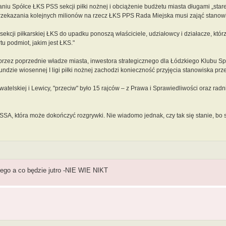
u Spółce ŁKS PSS sekcji piłki nożnej i obciążenie budżetu miasta długami „stare
przekazania kolejnych milionów na rzecz ŁKS PPS Rada Miejska musi zająć stanow
kcji piłkarskiej ŁKS do upadku ponoszą właściciele, udziałowcy i działacze, któr
tu podmiot, jakim jest ŁKS."
rzez poprzednie władze miasta, inwestora strategicznego dla Łódzkiego Klubu S
dzie wiosennej I ligi piłki nożnej zachodzi konieczność przyjęcia stanowiska prz
telskiej i Lewicy, "przeciw" było 15 rajców – z Prawa i Sprawiedliwości oraz radn
SSA, która może dokończyć rozgrywki. Nie wiadomo jednak, czy tak się stanie, bo 
jszego a co będzie jutro -NIE WIE NIKT