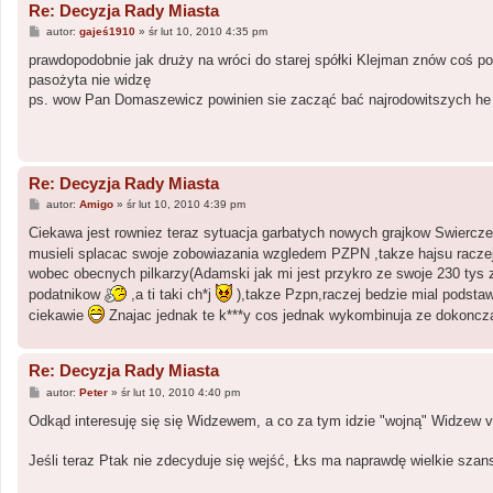
Re: Decyzja Rady Miasta
P
autor:
gajeś1910
»
śr lut 10, 2010 4:35 pm
o
s
prawdopodobnie jak druży na wróci do starej spółki Klejman znów coś p
t
pasożyta nie widzę
ps. wow Pan Domaszewicz powinien sie zacząć bać najrodowitszych he 
Re: Decyzja Rady Miasta
P
autor:
Amigo
»
śr lut 10, 2010 4:39 pm
o
s
Ciekawa jest rowniez teraz sytuacja garbatych nowych grajkow Swierczew
t
musieli splacac swoje zobowiazania wzgledem PZPN ,takze hajsu raczej
wobec obecnych pilkarzy(Adamski jak mi jest przykro ze swoje 230 tys
podatnikow
,a ti taki ch*j
),takze Pzpn,raczej bedzie mial podsta
ciekawie
Znajac jednak te k***y cos jednak wykombinuja ze dokonc
Re: Decyzja Rady Miasta
P
autor:
Peter
»
śr lut 10, 2010 4:40 pm
o
s
Odkąd interesuję się się Widzewem, a co za tym idzie "wojną" Widzew vs 
t
Jeśli teraz Ptak nie zdecyduje się wejść, Łks ma naprawdę wielkie szan