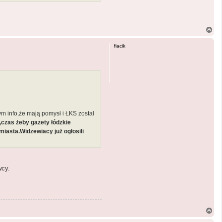
N
a
g
fiacik
ó
r
ę
ym info,że mają pomysł i ŁKS został
czas żeby gazety łódzkie
miasta.Widzewiacy już ogłosili
wcy.
N
a