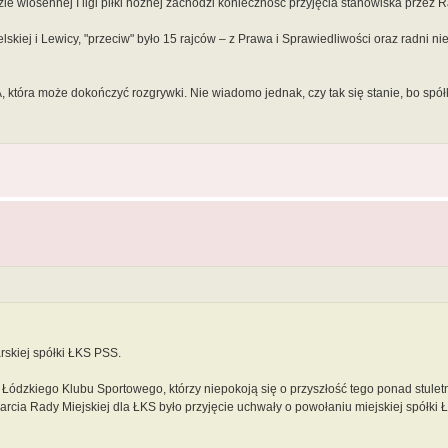
e wiosennej I ligi piłki nożnej zachodzi konieczność przyjęcia stanowiska przez R
skiej i Lewicy, "przeciw" było 15 rajców – z Prawa i Sprawiedliwości oraz radni n
 która może dokończyć rozgrywki. Nie wiadomo jednak, czy tak się stanie, bo spół
rskiej spółki ŁKS PSS.
 Łódzkiego Klubu Sportowego, którzy niepokoją się o przyszłość tego ponad stule
ia Rady Miejskiej dla ŁKS było przyjęcie uchwały o powołaniu miejskiej spółki Ł