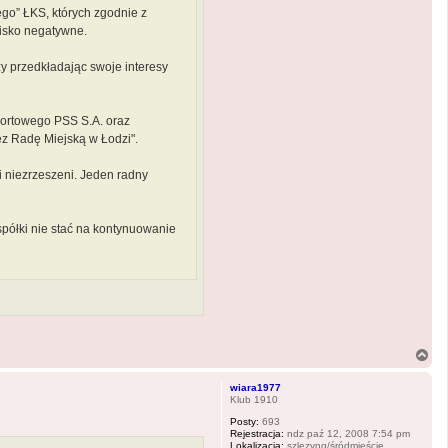
go” ŁKS, których zgodnie z
isko negatywne.
zy przedkładając swoje interesy
portowego PSS S.A. oraz
ez Radę Miejską w Łodzi".
i niezrzeszeni. Jeden radny
spółki nie stać na kontynuowanie
N
a
g
wiara1977
ó
Klub 1910
r
Posty:
693
ę
Rejestracja:
ndz paź 12, 2008 7:54 pm
Lokalizacja:
szlezyng/śródmieście