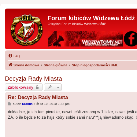
Forum kibiców Widzewa Łódź
Oficjalne Forum kibiców Widzewa Łódź
FAQ
Strona domowa
Strona główna
Stop niegospodarności UMŁ
Decyzja Rady Miasta
Zablokowany
Re: Decyzja Rady Miasta
P
autor:
Krakus
»
śr lut 10, 2010 3:32 pm
o
s
dokładnie, ja ich tam pierdole, nawet jeśli zostaną w 1 lidze, nawet jeś
t
ZA, o ile będzie to za hajs który sobie sami naru***ją niewiadomo skąd, b