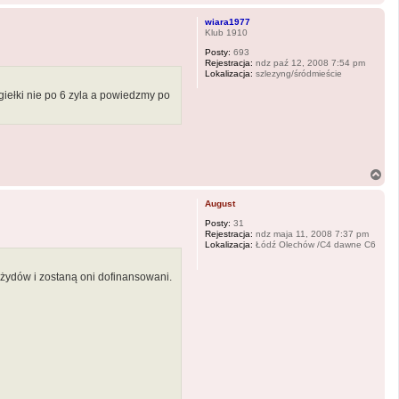
a
g
wiara1977
ó
Klub 1910
r
Posty:
693
ę
Rejestracja:
ndz paź 12, 2008 7:54 pm
Lokalizacja:
szlezyng/śródmieście
iełki nie po 6 zyla a powiedzmy po
N
a
g
August
ó
r
Posty:
31
Rejestracja:
ndz maja 11, 2008 7:37 pm
ę
Lokalizacja:
Łódź Olechów /C4 dawne C6
 żydów i zostaną oni dofinansowani.