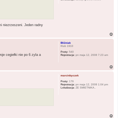
ni niezrzeszeni. Jeden radny
N
a
g
Bliźniak
ó
Klub 1910
r
Posty:
540
ę
e cegiełki nie po 6 zyla a
Rejestracja:
pn maja 12, 2008 7:23 am
N
a
g
marcinbyczek
ó
r
Posty:
176
Rejestracja:
pn maja 12, 2008 1:04 pm
ę
Lokalizacja:
ZE SMIETNIKA..
N