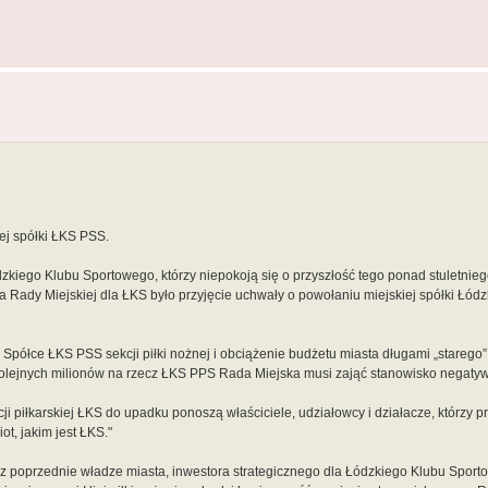
ej spółki ŁKS PSS.
zkiego Klubu Sportowego, którzy niepokoją się o przyszłość tego ponad stuletnie
Rady Miejskiej dla ŁKS było przyjęcie uchwały o powołaniu miejskiej spółki Łódz
ółce ŁKS PSS sekcji piłki nożnej i obciążenie budżetu miasta długami „starego
 kolejnych milionów na rzecz ŁKS PPS Rada Miejska musi zająć stanowisko negaty
 piłkarskiej ŁKS do upadku ponoszą właściciele, udziałowcy i działacze, którzy p
ot, jakim jest ŁKS."
z poprzednie władze miasta, inwestora strategicznego dla Łódzkiego Klubu Sport