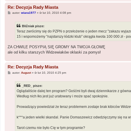
Re: Decyzja Rady Miasta
P
autor:
wiara1977
»
śr lut 10, 2010 4:08 pm
o
s
t
Bliźniak pisze:
Teraz zwrócimy się do PZPN o przełożenie o jeden mecz "zakazu wyjazdo
15 i wspomożemy "najstarszy łódzki klub" okrągła kwota 100 000 zł - p
ZA CHWILE POSYPIĄ SIĘ GROMY NA TWOJA GŁOWĘ
ale od kilku starszych Widzewiaków oklaski za pomysł
Re: Decyzja Rady Miasta
P
autor:
August
»
śr lut 10, 2010 4:25 pm
o
s
t
_RED_ pisze:
Oglądaliście dalej ten program? Gośćmi byli dwaj dziennikarze z gówna 
Według nich łks jest już uratowany i może spać spokojnie.
Prowadzący powiedział że teraz problemem zostaje brak kibiców Widzew
k***a jeden wielki skandal. Panie Domaszewicz odwdzięczymy się na w
Tarot czemu nie było Cię w tym programie?