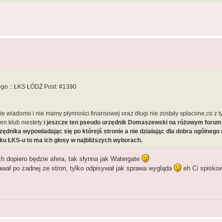
go :: ŁKS ŁÓDŹ Post: #1390
nie wiadomo i nie mamy płynności finansowej oraz długi nie zostały spłacone,co z t
den klub niestety
i jeszcze ten pseudo urzędnik Domaszewski na różowym forum,
nika wypowiadając się po którejś stronie a nie działając dla dobra ogólnego 
ku ŁKS-u to ma ich głosy w najbliższych wyborach.
h dopiero będzie afera, tak słynna jak Watergate
awał po zadnej ze stron, tylko odpisywał jak sprawa wygląda
eh Ci spisko