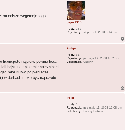
g
ó
r
ę
i na dalszą wegetacje tego
gajeś1910
Posty:
185
Rejestracja:
wt paź 21, 2008 8:14 pm
N
a
g
Amigo
ó
r
Posty:
91
Rejestracja:
pn maja 19, 2008 8:52 pm
ę
 licencje,to najpierw pewnie beda
Lokalizacja:
Chojny
ieli hajsu na splacenie nalezniosci
agac reke kurwo po pieniadze
mi,i w derbach moze byc naprawde
N
a
g
Peter
ó
r
Posty:
1
Rejestracja:
ndz maja 11, 2008 12:08 pm
ę
Lokalizacja:
Creazy Dubois