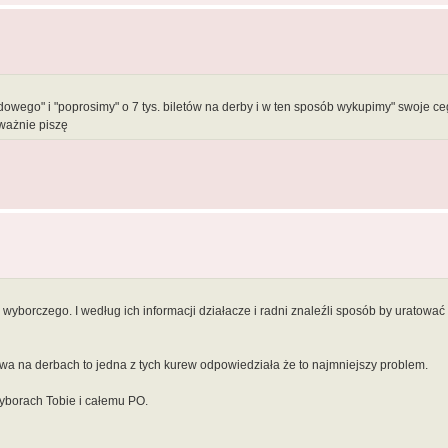
wego" i "poprosimy" o 7 tys. biletów na derby i w ten sposób wykupimy" swoje ceg
oważnie piszę
wyborczego. I według ich informacji działacze i radni znaleźli sposób by uratować
a na derbach to jedna z tych kurew odpowiedziała że to najmniejszy problem.
yborach Tobie i całemu PO.