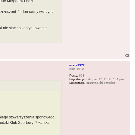
adę Miejską w Łodzi".
iezrzeszeni. Jeden radny wstrzymał
ki nie stać na kontynuowanie
N
a
g
wiara1977
ó
Klub 1910
r
Posty:
693
ę
Rejestracja:
ndz paź 12, 2008 7:54 pm
Lokalizacja:
szlezyng/śródmieście
tniego stowarzyszenia sportowego,
ódzki Klub Sportowy Piłkarska