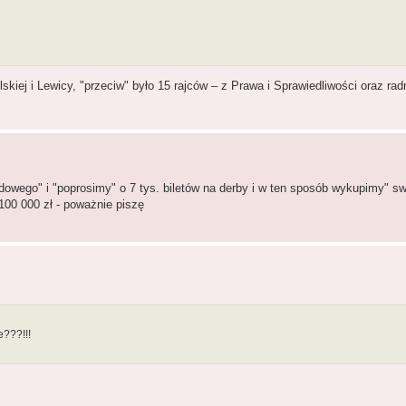
iej i Lewicy, "przeciw" było 15 rajców – z Prawa i Sprawiedliwości oraz rad
wego" i "poprosimy" o 7 tys. biletów na derby i w ten sposób wykupimy" swoj
00 000 zł - poważnie piszę
???!!!