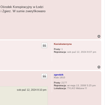
 Ośrodek Konspiracyjny w Łodzi
e i Zgierz. W sumie zweryfikowano
N
a
g
Kasiakatarzyna
ó
r
Posty:
1
Rejestracja:
sob paź 12, 2024 8:07 pm
ę
N
a
g
zgredzik
ó
Klub 1910
r
Posty:
2177
ę
Rejestracja:
wt maja 13, 2008 5:25 pm
Lokalizacja:
TYLKO Widzew !!!
sob paź 12, 2024 8:10 pm