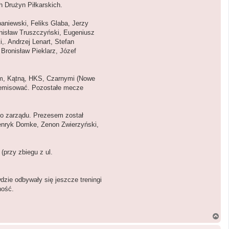
h Drużyn Piłkarskich.
aniewski, Feliks Glaba, Jerzy
nisław Truszczyński, Eugeniusz
. Andrzej Lenart, Stefan
Bronisław Pieklarz, Józef
m, Kątną, HKS, Czarnymi (Nowe
zremisować. Pozostałe mecze
do zarządu. Prezesem został
Henryk Domke, Zenon Zwierzyński,
(przy zbiegu z ul.
dzie odbywały się jeszcze treningi
ność.
N
a