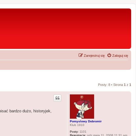
Zarejestruj się
Zaloguj się
Posty: 8 • Strona
1
z
1
isać bardzo dużo, historyjek,
Pomyslowy Dobromir
Klub 1910
Posty:
1101
Rejestracja:
ndz maja 11, 2008 11:31 am