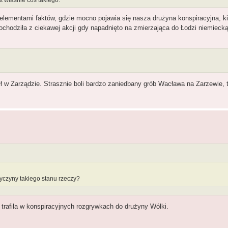
 elementami faktów, gdzie mocno pojawia się nasza drużyna konspiracyjna, ki
pochodziła z ciekawej akcji gdy napadnięto na zmierzająca do Łodzi niemiecką
ł w Zarządzie. Strasznie boli bardzo zaniedbany grób Wacława na Zarzewie, t
yczyny takiego stanu rzeczy?
trafiła w konspiracyjnych rozgrywkach do drużyny Wólki.