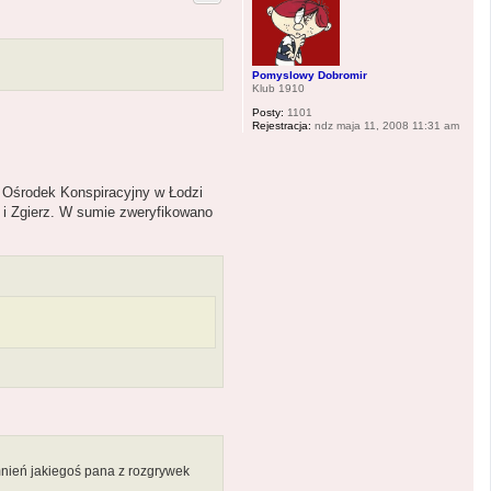
ę
r
z
ę
T
o
r
c
Pomyslowy Dobromir
h
Klub 1910
Posty:
1101
Rejestracja:
ndz maja 11, 2008 11:31 am
 Ośrodek Konspiracyjny w Łodzi
e i Zgierz. W sumie zweryfikowano
nień jakiegoś pana z rozgrywek