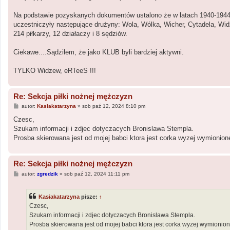
Na podstawie pozyskanych dokumentów ustalono że w latach 1940-1944 
uczestniczyły następujące drużyny: Wola, Wólka, Wicher, Cytadela, Widz
214 piłkarzy, 12 działaczy i 8 sędziów.
Ciekawe....Sądziłem, że jako KLUB byli bardziej aktywni.
TYLKO Widzew, eRTeeS !!!
Re: Sekcja piłki nożnej mężczyzn
P
autor:
Kasiakatarzyna
»
sob paź 12, 2024 8:10 pm
o
s
Czesc,
t
Szukam informacji i zdjec dotyczacych Bronislawa Stempla.
Prosba skierowana jest od mojej babci ktora jest corka wyzej wymionio
Re: Sekcja piłki nożnej mężczyzn
P
autor:
zgredzik
»
sob paź 12, 2024 11:11 pm
o
s
t
Kasiakatarzyna
pisze:
↑
Czesc,
Szukam informacji i zdjec dotyczacych Bronislawa Stempla.
Prosba skierowana jest od mojej babci ktora jest corka wyzej wymioni