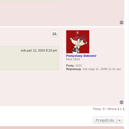
N
a
g
ó
r
ę
sob paź 12, 2024 8:10 pm
Pomyslowy Dobromir
Klub 1910
Posty:
1101
Rejestracja:
ndz maja 11, 2008 11:31 am
N
a
Posty: 8 • Strona
1
z
1
g
ó
r
Przejdź do
ę