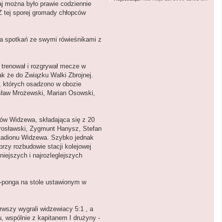
aj można było prawie codziennie
Z tej sporej gromady chłopców
lka spotkań ze swymi rówieśnikami z
 trenował i rozgrywał mecze w
ak że do Związku Walki Zbrojnej.
, których osadzono w obozie
isław Mrożewski, Marian Osowski,
ów Widzewa, składająca się z 20
irosławski, Zygmunt Hanysz, Stefan
stadionu Widzewa. Szybko jednak
rzy rozbudowie stacji kolejowej
niejszych i najrozleglejszych
g-ponga na stole ustawionym w
rwszy wygrali widzewiacy 5:1 , a
u, wspólnie z kapitanem I drużyny -