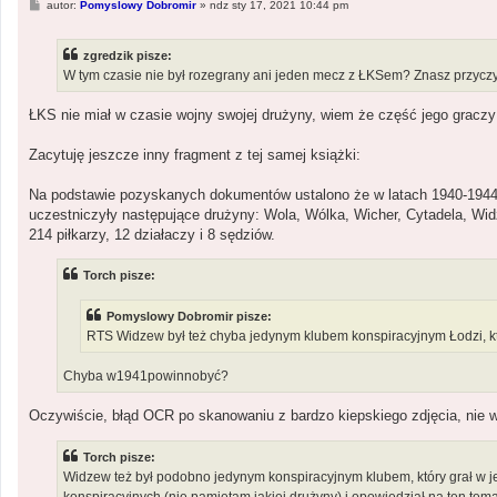
P
autor:
Pomyslowy Dobromir
»
ndz sty 17, 2021 10:44 pm
o
s
t
zgredzik pisze:
W tym czasie nie był rozegrany ani jeden mecz z ŁKSem? Znasz przyczy
ŁKS nie miał w czasie wojny swojej drużyny, wiem że część jego graczy 
Zacytuję jeszcze inny fragment z tej samej książki:
Na podstawie pozyskanych dokumentów ustalono że w latach 1940-1944 
uczestniczyły następujące drużyny: Wola, Wólka, Wicher, Cytadela, Widz
214 piłkarzy, 12 działaczy i 8 sędziów.
Torch pisze:
Pomyslowy Dobromir pisze:
RTS Widzew był też chyba jedynym klubem konspiracyjnym Łodzi, kt
Chyba w1941powinnobyć?
Oczywiście, błąd OCR po skanowaniu z bardzo kiepskiego zdjęcia, nie w
Torch pisze:
Widzew też był podobno jedynym konspiracyjnym klubem, który grał w 
konspiracyjnych (nie pamiętam jakiej drużyny) i opowiedział na ten tema