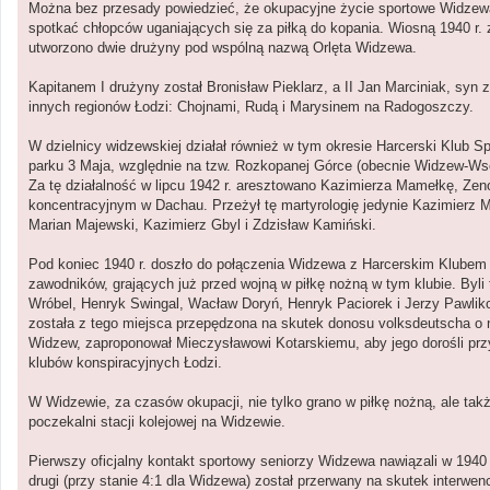
Można bez przesady powiedzieć, że okupacyjne życie sportowe Widzewa k
spotkać chłopców uganiających się za piłką do kopania. Wiosną 1940 r.
utworzono dwie drużyny pod wspólną nazwą Orlęta Widzewa.
Kapitanem I drużyny został Bronisław Pieklarz, a II Jan Marciniak, syn 
innych regionów Łodzi: Chojnami, Rudą i Marysinem na Radogoszczy.
W dzielnicy widzewskiej działał również w tym okresie Harcerski Klub 
parku 3 Maja, względnie na tzw. Rozkopanej Górce (obecnie Widzew-Wsch
Za tę działalność w lipcu 1942 r. aresztowano Kazimierza Mamełkę, Ze
koncentracyjnym w Dachau. Przeżył tę martyrologię jedynie Kazimierz 
Marian Majewski, Kazimierz Gbyl i Zdzisław Kamiński.
Pod koniec 1940 r. doszło do połączenia Widzewa z Harcerskim Klubem 
zawodników, grających już przed wojną w piłkę nożną w tym klubie. Byl
Wróbel, Henryk Swingal, Wacław Doryń, Henryk Paciorek i Jerzy Pawlik
została z tego miejsca przepędzona na skutek donosu volksdeutscha o 
Widzew, zaproponował Mieczysławowi Kotarskiemu, aby jego dorośli przyja
klubów konspiracyjnych Łodzi.
W Widzewie, za czasów okupacji, nie tylko grano w piłkę nożną, ale ta
poczekalni stacji kolejowej na Widzewie.
Pierwszy oficjalny kontakt sportowy seniorzy Widzewa nawiązali w 1940 
drugi (przy stanie 4:1 dla Widzewa) został przerwany na skutek interwenc