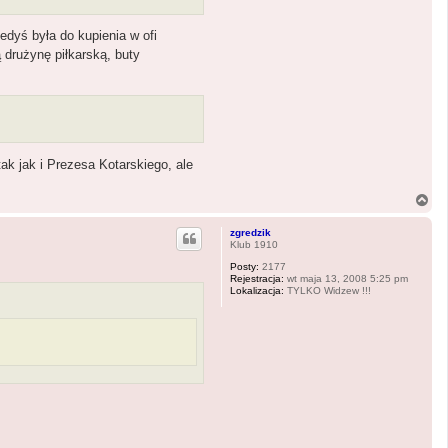
edyś była do kupienia w ofi
 drużynę piłkarską, buty
ak jak i Prezesa Kotarskiego, ale
N
a
g
zgredzik
ó
Klub 1910
r
Posty:
2177
ę
Rejestracja:
wt maja 13, 2008 5:25 pm
Lokalizacja:
TYLKO Widzew !!!