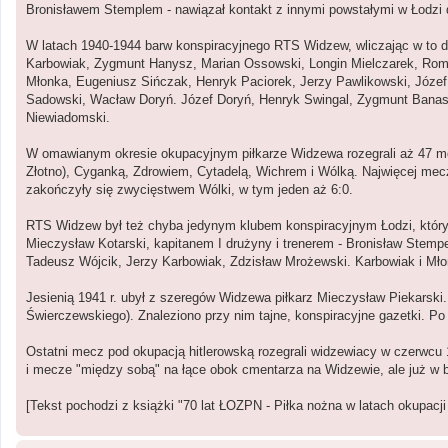
Bronisławem Stemplem - nawiązał kontakt z innymi powstałymi w Łodzi d
W latach 1940-1944 barw konspiracyjnego RTS Widzew, wliczając w to dr
Karbowiak, Zygmunt Hanysz, Marian Ossowski, Longin Mielczarek, Roma
Młonka, Eugeniusz Sińczak, Henryk Paciorek, Jerzy Pawlikowski, Józef
Sadowski, Wacław Doryń. Józef Doryń, Henryk Swingal, Zygmunt Banasia
Niewiadomski.
W omawianym okresie okupacyjnym piłkarze Widzewa rozegrali aż 47 
Złotno), Cyganką, Zdrowiem, Cytadelą, Wichrem i Wólką. Najwięcej mec
zakończyły się zwycięstwem Wólki, w tym jeden aż 6:0.
RTS Widzew był też chyba jedynym klubem konspiracyjnym Łodzi, który p
Mieczysław Kotarski, kapitanem I drużyny i trenerem - Bronisław Stemp
Tadeusz Wójcik, Jerzy Karbowiak, Zdzisław Mrożewski. Karbowiak i Młon
Jesienią 1941 r. ubył z szeregów Widzewa piłkarz Mieczysław Piekarski. 
Świerczewskiego). Znaleziono przy nim tajne, konspiracyjne gazetki. Po 
Ostatni mecz pod okupacją hitlerowską rozegrali widzewiacy w czerwcu 1
i mecze "między sobą" na łące obok cmentarza na Widzewie, ale już w b
[Tekst pochodzi z książki "70 lat ŁOZPN - Piłka nożna w latach okupacji