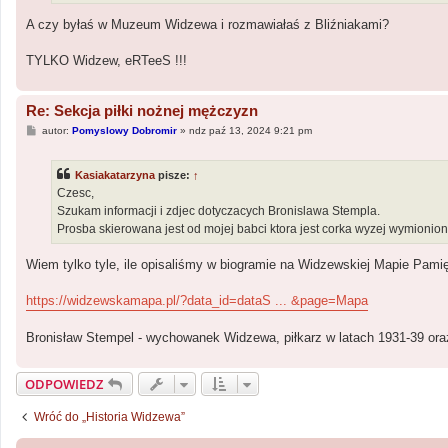
A czy byłaś w Muzeum Widzewa i rozmawiałaś z Bliźniakami?
TYLKO Widzew, eRTeeS !!!
Re: Sekcja piłki nożnej mężczyzn
P
autor:
Pomyslowy Dobromir
»
ndz paź 13, 2024 9:21 pm
o
s
t
Kasiakatarzyna
pisze:
↑
Czesc,
Szukam informacji i zdjec dotyczacych Bronislawa Stempla.
Prosba skierowana jest od mojej babci ktora jest corka wyzej wymioni
Wiem tylko tyle, ile opisaliśmy w biogramie na Widzewskiej Mapie Pamię
https://widzewskamapa.pl/?data_id=dataS ... &page=Mapa
Bronisław Stempel - wychowanek Widzewa, piłkarz w latach 1931-39 or
ODPOWIEDZ
Wróć do „Historia Widzewa”