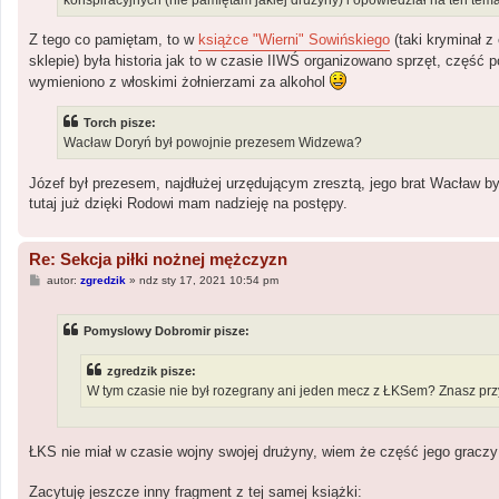
Z tego co pamiętam, to w
książce "Wierni" Sowińskiego
(taki kryminał z
sklepie) była historia jak to w czasie IIWŚ organizowano sprzęt, część 
wymieniono z włoskimi żołnierzami za alkohol
Torch pisze:
Wacław Doryń był powojnie prezesem Widzewa?
Józef był prezesem, najdłużej urzędującym zresztą, jego brat Wacław by
tutaj już dzięki Rodowi mam nadzieję na postępy.
Re: Sekcja piłki nożnej mężczyzn
P
autor:
zgredzik
»
ndz sty 17, 2021 10:54 pm
o
s
t
Pomyslowy Dobromir pisze:
zgredzik pisze:
W tym czasie nie był rozegrany ani jeden mecz z ŁKSem? Znasz prz
ŁKS nie miał w czasie wojny swojej drużyny, wiem że część jego graczy 
Zacytuję jeszcze inny fragment z tej samej książki: