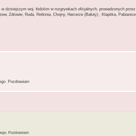
w dzisiejszym woj. łódzkim w rozgrywkach oficjalnych, prowadzonych przez
ew, Zdrowie, Ruda, Retkinia, Chojny, Harcerze (Bałuty) , Klapitka, Pabianic
nego. Pozdrawiam
onego. Pozdrawiam