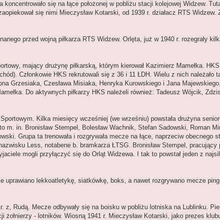
oncentrowało się na łące położonej w pobliżu stacji kolejowej Widzew. Tut
 zaopiekował się nimi Mieczysław Kotarski, od 1939 r. działacz RTS Widzew. 
znanego przed wojną piłkarza RTS Widzew. Orlęta, już w 1940 r. rozegrały ki
Sportowy, mający drużynę piłkarską, którym kierował Kazimierz Mamełka. HKS
ód). Członkowie HKS rekrutowali się z 36 i 11 ŁDH. Wielu z nich należało t
nona Grzesiaka, Czesława Misiaka, Henryka Kurowskiego i Jana Majewskiego
Mamełka. Do aktywnych piłkarzy HKS należeli również: Tadeusz Wójcik, Zdz
Sportowym. Kilka miesięcy wcześniej (we wrześniu) powstała drużyna senior
i to m. in. Bronisław Stempel, Bolesław Wachnik, Stefan Sadowski, Roman M
owski. Grupa ta trenowała i rozgrywała mecze na łące, naprzeciw obecnego 
nazwisku Less, notabene b. bramkarza ŁTSG. Bronisław Stempel, pracujący p
ciele mogli przyłączyć się do Orląt Widzewa. I tak to powstał jeden z najsil
kże uprawiano lekkoatletykę, siatkówkę, boks, a nawet rozgrywano mecze pin
r. z, Rudą. Mecze odbywały się na boisku w pobliżu lotniska na Lublinku. Pie
ji żołnierzy - lotników. Wiosną 1941 r. Mieczysław Kotarski, jako prezes klub