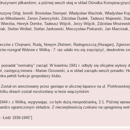
rużynami piłkarskimi, a później weszli obaj w skład Ośrodka Konspiracyjnyc
użynę Orląt, bronili: Bronisław Stempel, Władysław Wachnik, Władysław Kop
n Miłosławski, Zenon Zwierzyński, Zdzisław Dudek, Tadeusz Majewski, Sta
 Wierzba, Henryk Domke, Tadeusz Wójcik, Jerzy Wójcik, Zdzisław Mrożewski,
k, Stefan Wróbel, Stefan Jankowski, Mieczysław Piekarski, Jan Marciniak, 
meczów z Chojnami, Rudą, Nowym Złotnem, Radogoszczą (Huragan), Zgierze
zów rozegrał Widzew z Wólką - 7: raz udało mu się zwyciężyć, dwukrotnie 
osiadał "normalny" zarząd. W kwietniu 1941 r. odbyły się oficjalne wybory 
el, zastępcą trenera - Marian Ossowski, a w skład zarządu weszli ponadto: 
ka pełnili funkcje gospodarzy klubu.
Został on aresztowany przez gestapo w ulicznej łapance na ul. Piotrkowskiej 
kilku dniach został rozstrzelany w lesie wiączyńskim
944 r. z Wólką, wygrywając, co było dużą niespodzianką, 2:1. Później wpraw
ardzo ograniczonym składzie. Z niecierpliwością czekano na upragnioną wol
 - Łódź 1939-1945"]