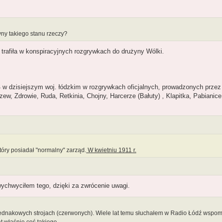
ny takiego stanu rzeczy?
trafiła w konspiracyjnych rozgrywkach do drużyny Wólki.
w dzisiejszym woj. łódzkim w rozgrywkach oficjalnych, prowadzonych przez
ew, Zdrowie, Ruda, Retkinia, Chojny, Harcerze (Bałuty) , Klapitka, Pabianic
óry posiadał "normalny" zarząd.
W kwietniu 1911 r.
ychwyciłem tego, dzięki za zwrócenie uwagi.
jednakowych strojach (czerwonych). Wiele lat temu słuchałem w Radio Łódź wspom
t właśnie coś takiego.