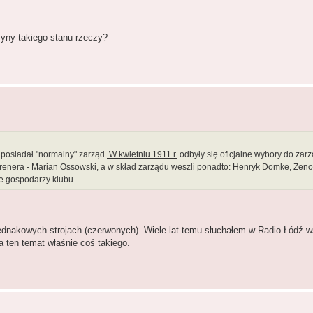
yny takiego stanu rzeczy?
posiadał "normalny" zarząd.
W kwietniu 1911 r.
odbyły się oficjalne wybory do zar
ą trenera - Marian Ossowski, a w skład zarządu weszli ponadto: Henryk Domke, Zen
je gospodarzy klubu.
ednakowych strojach (czerwonych). Wiele lat temu słuchałem w Radio Łódź 
a ten temat właśnie coś takiego.