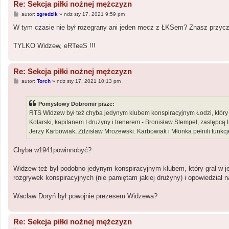
Re: Sekcja piłki nożnej mężczyzn
P
autor:
zgredzik
»
ndz sty 17, 2021 9:59 pm
o
s
W tym czasie nie był rozegrany ani jeden mecz z ŁKSem? Znasz przycz
t
TYLKO Widzew, eRTeeS !!!
Re: Sekcja piłki nożnej mężczyzn
P
autor:
Torch
»
ndz sty 17, 2021 10:13 pm
o
s
t
Pomyslowy Dobromir pisze:
RTS Widzew był też chyba jedynym klubem konspiracyjnym Łodzi, który 
Kotarski, kapitanem I drużyny i trenerem - Bronisław Stempel, zastępc
Jerzy Karbowiak, Zdzisław Mrożewski. Karbowiak i Młonka pełnili funkc
Chyba w1941powinnobyć?
Widzew też był podobno jedynym konspiracyjnym klubem, który grał w j
rozgrywek konspiracyjnych (nie pamiętam jakiej drużyny) i opowiedział n
Wacław Doryń był powojnie prezesem Widzewa?
Re: Sekcja piłki nożnej mężczyzn