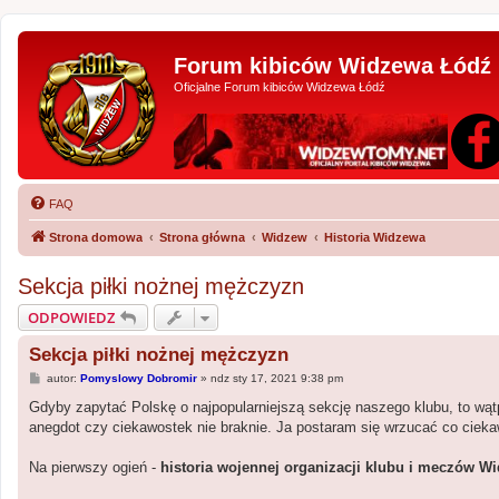
Forum kibiców Widzewa Łódź
Oficjalne Forum kibiców Widzewa Łódź
FAQ
Strona domowa
Strona główna
Widzew
Historia Widzewa
Sekcja piłki nożnej mężczyzn
ODPOWIEDZ
Sekcja piłki nożnej mężczyzn
P
autor:
Pomyslowy Dobromir
»
ndz sty 17, 2021 9:38 pm
o
s
Gdyby zapytać Polskę o najpopularniejszą sekcję naszego klubu, to wątp
t
anegdot czy ciekawostek nie braknie. Ja postaram się wrzucać co ciek
Na pierwszy ogień -
historia wojennej organizacji klubu i meczów Wi