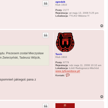
g
zgredzik
ó
Klub 1910
r
Posty:
2177
ę
Rejestracja:
wt maja 13, 2008 5:25 pm
Lokalizacja:
TYLKO Widzew !!!
N
a
g
ó
r
ę
ządu. Prezesem został Mieczysław
Torch
Klub 1910
on Zwierzyński, Tadeusz Wójcik,
Posty:
8779
Rejestracja:
ndz maja 11, 2008 10:10 am
Lokalizacja:
Łódź Radogoszcz-Wschód
www.tylkowidzew.pl/
S
Kontakt:
k
wspomnień jakiegoś pana z
o
n
t
a
k
t
N
u
a
j
g
s
i
ó