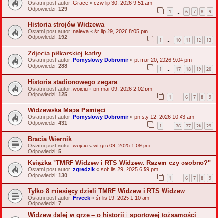
Ostatni post autor:
Grace
«
czw lip 30, 2026 9:51 am
Odpowiedzi:
129
1
6
7
8
9
…
Historia strojów Widzewa
Ostatni post autor:
naleva
«
śr lip 29, 2026 8:05 pm
Odpowiedzi:
192
1
10
11
12
13
…
Zdjecia piłkarskiej kadry
Ostatni post autor:
Pomyslowy Dobromir
«
pt mar 20, 2026 9:04 pm
Odpowiedzi:
288
1
17
18
19
20
…
Historia stadionowego zegara
Ostatni post autor:
wojciu
«
pn mar 09, 2026 2:02 pm
Odpowiedzi:
125
1
6
7
8
9
…
Widzewska Mapa Pamięci
Ostatni post autor:
Pomyslowy Dobromir
«
pn sty 12, 2026 10:43 am
Odpowiedzi:
431
1
26
27
28
29
…
Bracia Wiernik
Ostatni post autor:
wojciu
«
wt gru 09, 2025 1:09 pm
Odpowiedzi:
5
Książka "TMRF Widzew i RTS Widzew. Razem czy osobno?"
Ostatni post autor:
zgredzik
«
sob lis 29, 2025 6:59 pm
Odpowiedzi:
130
1
6
7
8
9
…
Tylko 8 miesięcy dzieli TMRF Widzew i RTS Widzew
Ostatni post autor:
Frycek
«
śr lis 19, 2025 1:10 am
Odpowiedzi:
7
Widzew dalej w grze – o historii i sportowej tożsamości