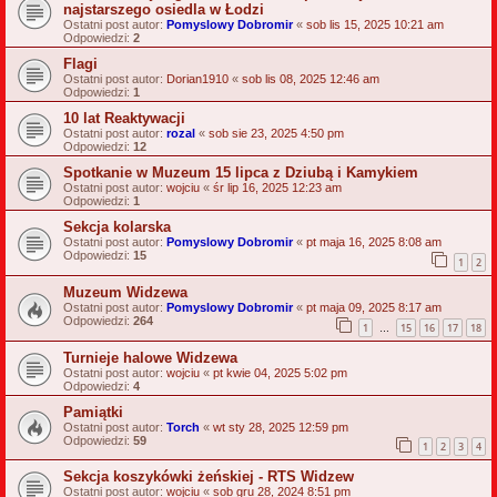
najstarszego osiedla w Łodzi
Ostatni post autor:
Pomyslowy Dobromir
«
sob lis 15, 2025 10:21 am
Odpowiedzi:
2
Flagi
Ostatni post autor:
Dorian1910
«
sob lis 08, 2025 12:46 am
Odpowiedzi:
1
10 lat Reaktywacji
Ostatni post autor:
rozal
«
sob sie 23, 2025 4:50 pm
Odpowiedzi:
12
Spotkanie w Muzeum 15 lipca z Dziubą i Kamykiem
Ostatni post autor:
wojciu
«
śr lip 16, 2025 12:23 am
Odpowiedzi:
1
Sekcja kolarska
Ostatni post autor:
Pomyslowy Dobromir
«
pt maja 16, 2025 8:08 am
Odpowiedzi:
15
1
2
Muzeum Widzewa
Ostatni post autor:
Pomyslowy Dobromir
«
pt maja 09, 2025 8:17 am
Odpowiedzi:
264
1
15
16
17
18
…
Turnieje halowe Widzewa
Ostatni post autor:
wojciu
«
pt kwie 04, 2025 5:02 pm
Odpowiedzi:
4
Pamiątki
Ostatni post autor:
Torch
«
wt sty 28, 2025 12:59 pm
Odpowiedzi:
59
1
2
3
4
Sekcja koszykówki żeńskiej - RTS Widzew
Ostatni post autor:
wojciu
«
sob gru 28, 2024 8:51 pm