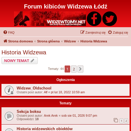
Forum kibiców Widzewa Łódź
FAQ
Zarejestruj się
Zaloguj się
Strona domowa
Strona główna
Widzew
Historia Widzewa
Historia Widzewa
NOWY TEMAT
1
2
Następna
Tematy: 44
Ogłoszenia
Widzew_Oldschool
Ostatni post autor:
Alf
«
pt lut 18, 2022 10:59 am
Tematy
Sekcja boksu
Ostatni post autor:
Arek Arek
«
sob sie 01, 2026 9:07 pm
Odpowiedzi:
18
1
2
Historia widzewskich obiektów