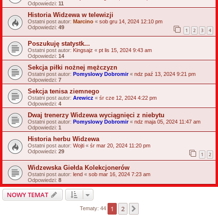
Odpowiedzi:
11
Historia Widzewa w telewizji
Ostatni post autor:
Marcino
«
sob gru 14, 2024 12:10 pm
Odpowiedzi:
49
1
2
3
4
Poszukuję statystk...
Ostatni post autor:
Kingsajz
«
pt lis 15, 2024 9:43 am
Odpowiedzi:
14
Sekcja piłki nożnej mężczyzn
Ostatni post autor:
Pomyslowy Dobromir
«
ndz paź 13, 2024 9:21 pm
Odpowiedzi:
7
Sekcja tenisa ziemnego
Ostatni post autor:
Arewicz
«
śr cze 12, 2024 4:22 pm
Odpowiedzi:
4
Dwaj trenerzy Widzewa wyciągnięci z niebytu
Ostatni post autor:
Pomyslowy Dobromir
«
ndz maja 05, 2024 11:47 am
Odpowiedzi:
1
Historia herbu Widzewa
Ostatni post autor:
Wojti
«
śr mar 20, 2024 11:20 pm
Odpowiedzi:
29
1
2
Widzewska Giełda Kolekcjonerów
Ostatni post autor:
lend
«
sob mar 16, 2024 7:23 am
Odpowiedzi:
8
NOWY TEMAT
1
2
Następna
Tematy: 44