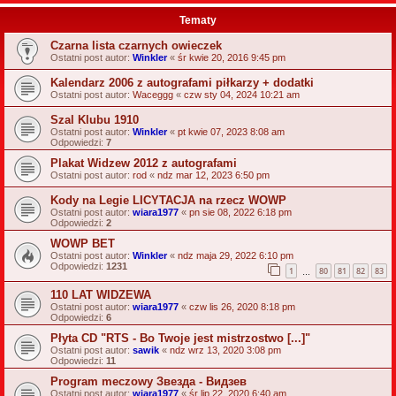
Tematy
Czarna lista czarnych owieczek
Ostatni post autor:
Winkler
«
śr kwie 20, 2016 9:45 pm
Kalendarz 2006 z autografami piłkarzy + dodatki
Ostatni post autor:
Waceggg
«
czw sty 04, 2024 10:21 am
Szal Klubu 1910
Ostatni post autor:
Winkler
«
pt kwie 07, 2023 8:08 am
Odpowiedzi:
7
Plakat Widzew 2012 z autografami
Ostatni post autor:
rod
«
ndz mar 12, 2023 6:50 pm
Kody na Legie LICYTACJA na rzecz WOWP
Ostatni post autor:
wiara1977
«
pn sie 08, 2022 6:18 pm
Odpowiedzi:
2
WOWP BET
Ostatni post autor:
Winkler
«
ndz maja 29, 2022 6:10 pm
Odpowiedzi:
1231
1
80
81
82
83
…
110 LAT WIDZEWA
Ostatni post autor:
wiara1977
«
czw lis 26, 2020 8:18 pm
Odpowiedzi:
6
Płyta CD "RTS - Bo Twoje jest mistrzostwo [...]"
Ostatni post autor:
sawik
«
ndz wrz 13, 2020 3:08 pm
Odpowiedzi:
11
Program meczowy Звезда - Видзев
Ostatni post autor:
wiara1977
«
śr lip 22, 2020 6:40 am