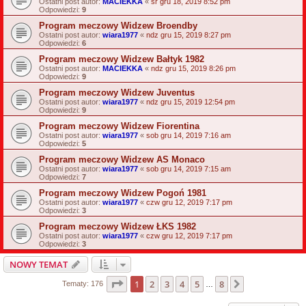
Ostatni post autor:
MACIEKKA
«
śr gru 18, 2019 8:52 pm
Odpowiedzi:
9
Program meczowy Widzew Broendby
Ostatni post autor:
wiara1977
«
ndz gru 15, 2019 8:27 pm
Odpowiedzi:
6
Program meczowy Widzew Bałtyk 1982
Ostatni post autor:
MACIEKKA
«
ndz gru 15, 2019 8:26 pm
Odpowiedzi:
9
Program meczowy Widzew Juventus
Ostatni post autor:
wiara1977
«
ndz gru 15, 2019 12:54 pm
Odpowiedzi:
9
Program meczowy Widzew Fiorentina
Ostatni post autor:
wiara1977
«
sob gru 14, 2019 7:16 am
Odpowiedzi:
5
Program meczowy Widzew AS Monaco
Ostatni post autor:
wiara1977
«
sob gru 14, 2019 7:15 am
Odpowiedzi:
7
Program meczowy Widzew Pogoń 1981
Ostatni post autor:
wiara1977
«
czw gru 12, 2019 7:17 pm
Odpowiedzi:
3
Program meczowy Widzew ŁKS 1982
Ostatni post autor:
wiara1977
«
czw gru 12, 2019 7:17 pm
Odpowiedzi:
3
NOWY TEMAT
Strona
1
z
8
1
2
3
4
5
8
Następna
Tematy: 176
…