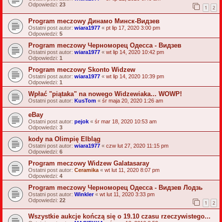
Odpowiedzi:
23
1
2
Program meczowy Динамо Минск-Видзев
Ostatni post autor:
wiara1977
«
pt lip 17, 2020 3:00 pm
Odpowiedzi:
5
Program meczowy Черноморец Одесса - Видзев
Ostatni post autor:
wiara1977
«
wt lip 14, 2020 10:42 pm
Odpowiedzi:
1
Program meczowy Skonto Widzew
Ostatni post autor:
wiara1977
«
wt lip 14, 2020 10:39 pm
Odpowiedzi:
1
Wpłać "piątaka" na nowego Widzewiaka... WOWP!
Ostatni post autor:
KusTom
«
śr maja 20, 2020 1:26 am
eBay
Ostatni post autor:
pejok
«
śr mar 18, 2020 10:53 am
Odpowiedzi:
3
kody na Olimpię Elbląg
Ostatni post autor:
wiara1977
«
czw lut 27, 2020 11:15 pm
Odpowiedzi:
6
Program meczowy Widzew Galatasaray
Ostatni post autor:
Ceramika
«
wt lut 11, 2020 8:07 pm
Odpowiedzi:
4
Program meczowy Черноморец Одесса - Видзев Лодзь
Ostatni post autor:
Winkler
«
wt lut 11, 2020 3:33 pm
Odpowiedzi:
22
1
2
Wszystkie aukcje kończą się o 19.10 czasu rzeczywistego...