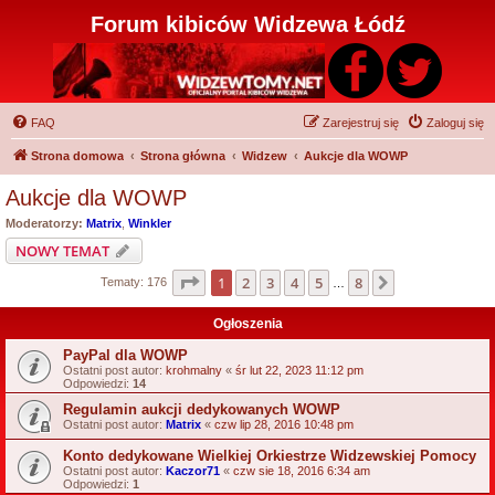
Forum kibiców Widzewa Łódź
FAQ
Zarejestruj się
Zaloguj się
Strona domowa
Strona główna
Widzew
Aukcje dla WOWP
Aukcje dla WOWP
Moderatorzy:
Matrix
,
Winkler
NOWY TEMAT
Strona
1
z
8
1
2
3
4
5
8
Następna
Tematy: 176
…
Ogłoszenia
PayPal dla WOWP
Ostatni post autor:
krohmalny
«
śr lut 22, 2023 11:12 pm
Odpowiedzi:
14
Regulamin aukcji dedykowanych WOWP
Ostatni post autor:
Matrix
«
czw lip 28, 2016 10:48 pm
Konto dedykowane Wielkiej Orkiestrze Widzewskiej Pomocy
Ostatni post autor:
Kaczor71
«
czw sie 18, 2016 6:34 am
Odpowiedzi:
1