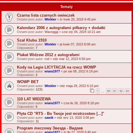
Tematy
Czarna lista czarnych owieczek
Ostatni post autor:
Winkler
«
śr kwie 20, 2016 9:45 pm
Kalendarz 2006 z autografami piłkarzy + dodatki
Ostatni post autor:
Waceggg
«
czw sty 04, 2024 10:21 am
Szal Klubu 1910
Ostatni post autor:
Winkler
«
pt kwie 07, 2023 8:08 am
Odpowiedzi:
7
Plakat Widzew 2012 z autografami
Ostatni post autor:
rod
«
ndz mar 12, 2023 6:50 pm
Kody na Legie LICYTACJA na rzecz WOWP
Ostatni post autor:
wiara1977
«
pn sie 08, 2022 6:18 pm
Odpowiedzi:
2
WOWP BET
Ostatni post autor:
Winkler
«
ndz maja 29, 2022 6:10 pm
Odpowiedzi:
1231
1
80
81
82
83
…
110 LAT WIDZEWA
Ostatni post autor:
wiara1977
«
czw lis 26, 2020 8:18 pm
Odpowiedzi:
6
Płyta CD "RTS - Bo Twoje jest mistrzostwo [...]"
Ostatni post autor:
sawik
«
ndz wrz 13, 2020 3:08 pm
Odpowiedzi:
11
Program meczowy Звезда - Видзев
Ostatni post autor:
wiara1977
«
śr lip 22, 2020 6:40 am