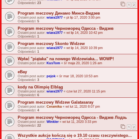
Odpowiedzi:
23
1
2
Program meczowy Динамо Минск-Видзев
Ostatni post autor:
wiara1977
«
pt lip 17, 2020 3:00 pm
Odpowiedzi:
5
Program meczowy Черноморец Одесса - Видзев
Ostatni post autor:
wiara1977
«
wt lip 14, 2020 10:42 pm
Odpowiedzi:
1
Program meczowy Skonto Widzew
Ostatni post autor:
wiara1977
«
wt lip 14, 2020 10:39 pm
Odpowiedzi:
1
Wpłać "piątaka" na nowego Widzewiaka... WOWP!
Ostatni post autor:
KusTom
«
śr maja 20, 2020 1:26 am
eBay
Ostatni post autor:
pejok
«
śr mar 18, 2020 10:53 am
Odpowiedzi:
3
kody na Olimpię Elbląg
Ostatni post autor:
wiara1977
«
czw lut 27, 2020 11:15 pm
Odpowiedzi:
6
Program meczowy Widzew Galatasaray
Ostatni post autor:
Ceramika
«
wt lut 11, 2020 8:07 pm
Odpowiedzi:
4
Program meczowy Черноморец Одесса - Видзев Лодзь
Ostatni post autor:
Winkler
«
wt lut 11, 2020 3:33 pm
Odpowiedzi:
22
1
2
Wszystkie aukcje kończą się o 19.10 czasu rzeczywistego...