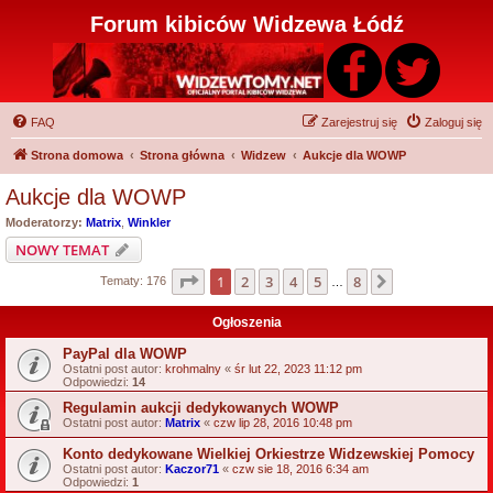
Forum kibiców Widzewa Łódź
FAQ
Zarejestruj się
Zaloguj się
Strona domowa
Strona główna
Widzew
Aukcje dla WOWP
Aukcje dla WOWP
Moderatorzy:
Matrix
,
Winkler
NOWY TEMAT
Strona
1
z
8
1
2
3
4
5
8
Następna
Tematy: 176
…
Ogłoszenia
PayPal dla WOWP
Ostatni post autor:
krohmalny
«
śr lut 22, 2023 11:12 pm
Odpowiedzi:
14
Regulamin aukcji dedykowanych WOWP
Ostatni post autor:
Matrix
«
czw lip 28, 2016 10:48 pm
Konto dedykowane Wielkiej Orkiestrze Widzewskiej Pomocy
Ostatni post autor:
Kaczor71
«
czw sie 18, 2016 6:34 am
Odpowiedzi:
1