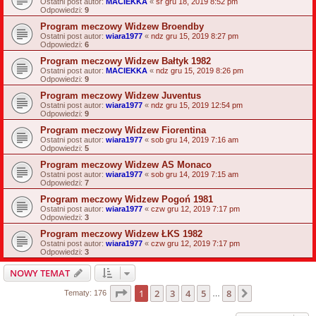
Ostatni post autor:
MACIEKKA
«
śr gru 18, 2019 8:52 pm
Odpowiedzi:
9
Program meczowy Widzew Broendby
Ostatni post autor:
wiara1977
«
ndz gru 15, 2019 8:27 pm
Odpowiedzi:
6
Program meczowy Widzew Bałtyk 1982
Ostatni post autor:
MACIEKKA
«
ndz gru 15, 2019 8:26 pm
Odpowiedzi:
9
Program meczowy Widzew Juventus
Ostatni post autor:
wiara1977
«
ndz gru 15, 2019 12:54 pm
Odpowiedzi:
9
Program meczowy Widzew Fiorentina
Ostatni post autor:
wiara1977
«
sob gru 14, 2019 7:16 am
Odpowiedzi:
5
Program meczowy Widzew AS Monaco
Ostatni post autor:
wiara1977
«
sob gru 14, 2019 7:15 am
Odpowiedzi:
7
Program meczowy Widzew Pogoń 1981
Ostatni post autor:
wiara1977
«
czw gru 12, 2019 7:17 pm
Odpowiedzi:
3
Program meczowy Widzew ŁKS 1982
Ostatni post autor:
wiara1977
«
czw gru 12, 2019 7:17 pm
Odpowiedzi:
3
NOWY TEMAT
Strona
1
z
8
1
2
3
4
5
8
Następna
Tematy: 176
…