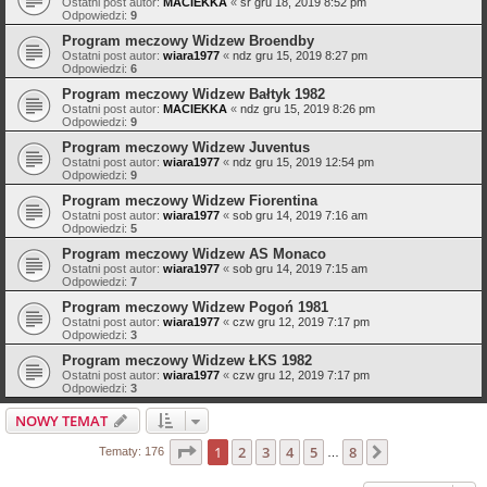
Ostatni post autor:
MACIEKKA
«
śr gru 18, 2019 8:52 pm
Odpowiedzi:
9
Program meczowy Widzew Broendby
Ostatni post autor:
wiara1977
«
ndz gru 15, 2019 8:27 pm
Odpowiedzi:
6
Program meczowy Widzew Bałtyk 1982
Ostatni post autor:
MACIEKKA
«
ndz gru 15, 2019 8:26 pm
Odpowiedzi:
9
Program meczowy Widzew Juventus
Ostatni post autor:
wiara1977
«
ndz gru 15, 2019 12:54 pm
Odpowiedzi:
9
Program meczowy Widzew Fiorentina
Ostatni post autor:
wiara1977
«
sob gru 14, 2019 7:16 am
Odpowiedzi:
5
Program meczowy Widzew AS Monaco
Ostatni post autor:
wiara1977
«
sob gru 14, 2019 7:15 am
Odpowiedzi:
7
Program meczowy Widzew Pogoń 1981
Ostatni post autor:
wiara1977
«
czw gru 12, 2019 7:17 pm
Odpowiedzi:
3
Program meczowy Widzew ŁKS 1982
Ostatni post autor:
wiara1977
«
czw gru 12, 2019 7:17 pm
Odpowiedzi:
3
NOWY TEMAT
Strona
1
z
8
1
2
3
4
5
8
Następna
Tematy: 176
…