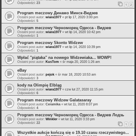
Odpowiedzi:
23
1
2
Program meczowy Динамо Минск-Видзев
Ostatni post autor:
wiara1977
«
pt lip 17, 2020 3:00 pm
Odpowiedzi:
5
Program meczowy Черноморец Одесса - Видзев
Ostatni post autor:
wiara1977
«
wt lip 14, 2020 10:42 pm
Odpowiedzi:
1
Program meczowy Skonto Widzew
Ostatni post autor:
wiara1977
«
wt lip 14, 2020 10:39 pm
Odpowiedzi:
1
Wpłać "piątaka" na nowego Widzewiaka... WOWP!
Ostatni post autor:
KusTom
«
śr maja 20, 2020 1:26 am
eBay
Ostatni post autor:
pejok
«
śr mar 18, 2020 10:53 am
Odpowiedzi:
3
kody na Olimpię Elbląg
Ostatni post autor:
wiara1977
«
czw lut 27, 2020 11:15 pm
Odpowiedzi:
6
Program meczowy Widzew Galatasaray
Ostatni post autor:
Ceramika
«
wt lut 11, 2020 8:07 pm
Odpowiedzi:
4
Program meczowy Черноморец Одесса - Видзев Лодзь
Ostatni post autor:
Winkler
«
wt lut 11, 2020 3:33 pm
Odpowiedzi:
22
1
2
Wszystkie aukcje kończą się o 19.10 czasu rzeczywistego...