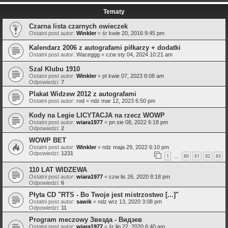
Tematy
Czarna lista czarnych owieczek
Ostatni post autor:
Winkler
«
śr kwie 20, 2016 9:45 pm
Kalendarz 2006 z autografami piłkarzy + dodatki
Ostatni post autor:
Waceggg
«
czw sty 04, 2024 10:21 am
Szal Klubu 1910
Ostatni post autor:
Winkler
«
pt kwie 07, 2023 8:08 am
Odpowiedzi:
7
Plakat Widzew 2012 z autografami
Ostatni post autor:
rod
«
ndz mar 12, 2023 6:50 pm
Kody na Legie LICYTACJA na rzecz WOWP
Ostatni post autor:
wiara1977
«
pn sie 08, 2022 6:18 pm
Odpowiedzi:
2
WOWP BET
Ostatni post autor:
Winkler
«
ndz maja 29, 2022 6:10 pm
Odpowiedzi:
1231
1
80
81
82
83
…
110 LAT WIDZEWA
Ostatni post autor:
wiara1977
«
czw lis 26, 2020 8:18 pm
Odpowiedzi:
6
Płyta CD "RTS - Bo Twoje jest mistrzostwo [...]"
Ostatni post autor:
sawik
«
ndz wrz 13, 2020 3:08 pm
Odpowiedzi:
11
Program meczowy Звезда - Видзев
Ostatni post autor:
wiara1977
«
śr lip 22, 2020 6:40 am