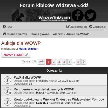
Forum kibiców Widzewa Łódź
FAQ
Zarejestruj się
Zaloguj się
Strona domowa
Strona główna
Widzew
Aukcje dla WOWP
Aukcje dla WOWP
Moderatorzy:
Matrix
,
Winkler
NOWY TEMAT
Strona
1
z
8
1
2
3
4
5
8
Następna
Tematy: 176
…
Ogłoszenia
PayPal dla WOWP
Ostatni post autor:
krohmalny
«
śr lut 22, 2023 11:12 pm
Odpowiedzi:
14
Regulamin aukcji dedykowanych WOWP
Ostatni post autor:
Matrix
«
czw lip 28, 2016 10:48 pm
Konto dedykowane Wielkiej Orkiestrze Widzewskiej Pomocy
Ostatni post autor:
Kaczor71
«
czw sie 18, 2016 6:34 am
Odpowiedzi:
1