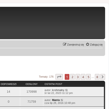
Zarejestruj się
Zaloguj się
Strona
1
z
8
1
2
3
4
5
8
N
Tematy: 176
…
ODPOWIEDZI
ODSŁONY
OSTATNI POST
autor:
krohmalny
14
170998
śr lut 22, 2023 11:12 pm
autor:
Matrix
0
71759
czw lip 28, 2016 10:48 pm