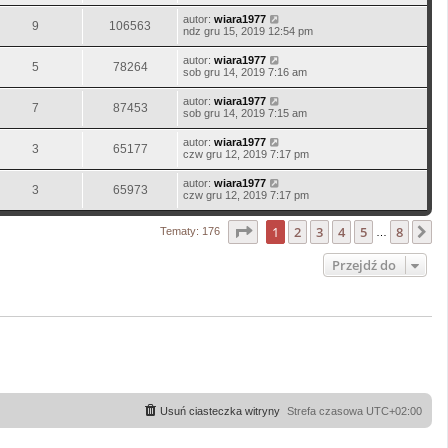
autor:
wiara1977
9
106563
ndz gru 15, 2019 12:54 pm
autor:
wiara1977
5
78264
sob gru 14, 2019 7:16 am
autor:
wiara1977
7
87453
sob gru 14, 2019 7:15 am
autor:
wiara1977
3
65177
czw gru 12, 2019 7:17 pm
autor:
wiara1977
3
65973
czw gru 12, 2019 7:17 pm
Strona
1
z
8
1
2
3
4
5
8
N
Tematy: 176
…
Przejdź do
Usuń ciasteczka witryny
Strefa czasowa
UTC+02:00