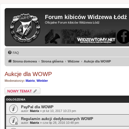
Forum kibiców Widzewa Łódź
Oficjalne Forum kibiców Widzewa Łódź
FAQ
Strona domowa
Strona główna
Widzew
Aukcje dla WOWP
Aukcje dla WOWP
Moderatorzy:
Matrix
,
Winkler
NOWY TEMAT
OGŁOSZENIA
PayPal dla WOWP
autor:
Matrix
»
pt lut 10, 2017 10:23 pm
Regulamin aukcji dedykowanych WOWP
autor:
Matrix
»
czw lip 28, 2016 10:48 pm