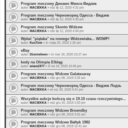
Program meczowy Динамо Минск-Видзев
autor:
MACIEKKA
»
ndz lip 12, 2020 4:31 pm
Program meczowy Черноморец Одесса - Видзев
autor:
MACIEKKA
»
ndz lip 12, 2020 4:35 pm
Program meczowy Skonto Widzew
autor:
MACIEKKA
»
ndz lip 12, 2020 4:44 pm
Wpłać "piątaka" na nowego Widzewiaka... WOWP!
autor:
KusTom
»
śr maja 20, 2020 1:26 am
eBay
autor:
Dżentelmen
»
śr mar 18, 2020 10:27 am
kody na Olimpię Elbląg
autor:
wiara1977
»
śr lut 19, 2020 10:45 pm
Program meczowy Widzew Galatasaray
autor:
MACIEKKA
»
ndz gru 08, 2019 3:35 am
Program meczowy Черноморец Одесса - Видзев Лодзь
autor:
MACIEKKA
»
wt sty 28, 2020 9:41 pm
Wszystkie aukcje kończą się o 19.10 czasu rzeczywistego...
autor:
MACIEKKA
»
ndz gru 15, 2019 1:03 pm
Program meczowy Widzew Broendby
autor:
MACIEKKA
»
ndz gru 08, 2019 3:02 am
Program meczowy Widzew Bałtyk 1982
autor:
MACIEKKA
»
ndz gru 08, 2019 11:41 am