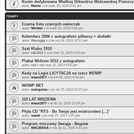
Konto dedykowane Wielkiej Orkiestrze Widzewskiej Pomocy
autor:
Matrix
»
pn kwie 18, 2016 9:41 pm
TEMATY
Czarna lista czarnych owieczek
autor:
Winkler
»
śr kwie 20, 2016 9:45 pm
Kalendarz 2006 z autografami piłkarzy + dodatki
autor:
Waceggg
»
czw sty 04, 2024 10:21 am
Szal Klubu 1910
autor:
rak1910
»
czw mar 23, 2023 4:15 pm
Plakat Widzew 2012 z autografami
autor:
rod
»
ndz mar 12, 2023 6:50 pm
Kody na Legie LICYTACJA na rzecz WOWP
autor:
wiara1977
»
pt sie 05, 2022 6:43 pm
WOWP BET
autor:
orangutan
»
pn sie 15, 2016 12:37 pm
110 LAT WIDZEWA
autor:
wiara1977
»
wt lis 10, 2020 10:04 pm
Płyta CD "RTS - Bo Twoje jest mistrzostwo [...]"
autor:
sawik
»
pn mar 27, 2017 1:47 pm
Program meczowy Звезда - Видзев
autor:
MACIEKKA
»
ndz lip 12, 2020 4:41 pm