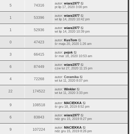
autor:
wiara1977
5
74316
pt lip 17, 2020 3:00 pm
autor:
wiara1977
1
53396
wt lip 14, 2020 10:42 pm
autor:
wiara1977
1
52936
wt lip 14, 2020 10:39 pm
autor:
KusTom
0
47423
śr maja 20, 2020 1:26 am
autor:
pejok
3
66415
śr mar 18, 2020 10:53 am
autor:
wiara1977
6
87449
czw lut 27, 2020 11:15 pm
autor:
Ceramika
4
72268
wt lut 11, 2020 8:07 pm
autor:
Winkler
22
174522
wt lut 11, 2020 3:33 pm
autor:
MACIEKKA
9
108518
śr gru 18, 2019 8:52 pm
autor:
wiara1977
6
83843
ndz gru 15, 2019 8:27 pm
autor:
MACIEKKA
9
107224
ndz gru 15, 2019 8:26 pm