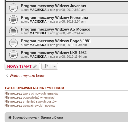
Program meczowy Widzew Juventus
autor:
MACIEKKA
»
ndz gru 08, 2019 3:30 am
Program meczowy Widzew Fiorentina
autor:
MACIEKKA
»
ndz gru 08, 2019 2:54 am
Program meczowy Widzew AS Monaco
autor:
MACIEKKA
»
ndz gru 08, 2019 2:44 am
Program meczowy Widzew Pogoń 1981
autor:
MACIEKKA
»
ndz gru 08, 2019 11:39 am
Program meczowy Widzew ŁKS 1982
autor:
MACIEKKA
»
ndz gru 08, 2019 11:44 am
NOWY TEMAT
Wróć do wykazu forów
TWOJE UPRAWNIENIA NA TYM FORUM
Nie możesz
tworzyć nowych tematów
Nie możesz
odpowiadać w tematach
Nie możesz
zmieniać swoich postów
Nie możesz
usuwać swoich postów
Strona domowa
Strona główna