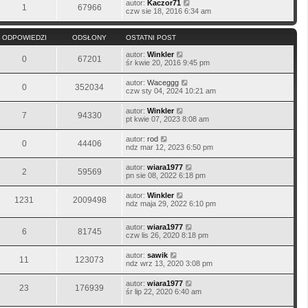
autor:
Kaczor71
1
67966
czw sie 18, 2016 6:34 am
ODPOWIEDZI
ODSŁONY
OSTATNI POST
autor:
Winkler
0
67201
śr kwie 20, 2016 9:45 pm
autor:
Waceggg
0
352034
czw sty 04, 2024 10:21 am
autor:
Winkler
7
94330
pt kwie 07, 2023 8:08 am
autor:
rod
0
44406
ndz mar 12, 2023 6:50 pm
autor:
wiara1977
2
59569
pn sie 08, 2022 6:18 pm
autor:
Winkler
1231
2009498
ndz maja 29, 2022 6:10 pm
autor:
wiara1977
6
81745
czw lis 26, 2020 8:18 pm
autor:
sawik
11
123073
ndz wrz 13, 2020 3:08 pm
autor:
wiara1977
23
176939
śr lip 22, 2020 6:40 am