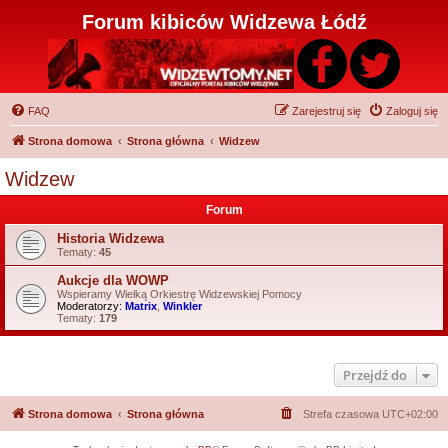
Forum kibiców Widzewa Łódź
FAQ
Zarejestruj się
Zaloguj się
Strona domowa
Strona główna
Widzew
Widzew
Forum
Historia Widzewa
Tematy:
45
Aukcje dla WOWP
Wspieramy Wielką Orkiestrę Widzewskiej Pomocy
Moderatorzy:
Matrix
,
Winkler
Tematy:
179
Przejdź do
Strona domowa
Strona główna
Strefa czasowa
UTC+02:00