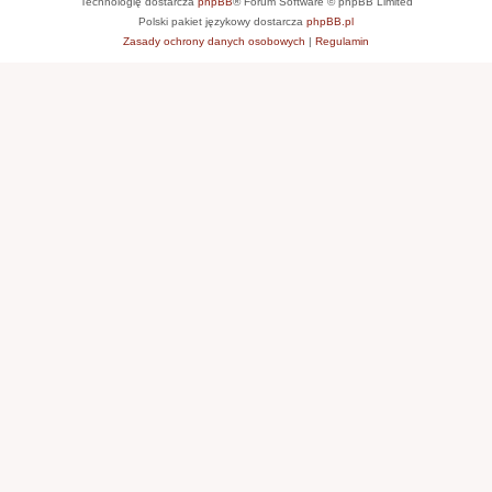
Technologię dostarcza
phpBB
® Forum Software © phpBB Limited
Polski pakiet językowy dostarcza
phpBB.pl
Zasady ochrony danych osobowych
|
Regulamin