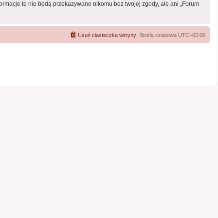
formacje te nie będą przekazywane nikomu bez twojej zgody, ale ani „Forum
Usuń ciasteczka witryny
Strefa czasowa
UTC+02:00