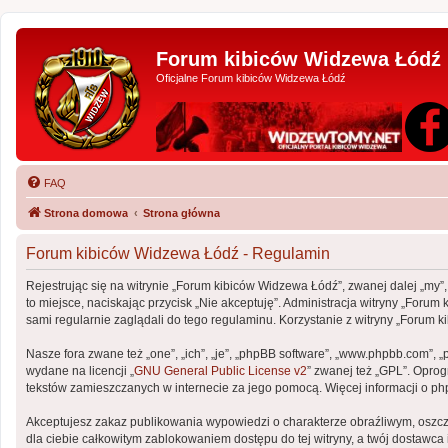
Forum kibiców Widzewa Łódź
Oficjalne Forum kibiców Widzewa Łódź
FAQ
Strona domowa
Strona główna
Forum kibiców Widzewa Łódź - Regulamin
Rejestrując się na witrynie „Forum kibiców Widzewa Łódź”, zwanej dalej „my”,
to miejsce, naciskając przycisk „Nie akceptuję”. Administracja witryny „Fo
sami regularnie zaglądali do tego regulaminu. Korzystanie z witryny „Foru
Nasze fora zwane też „one”, „ich”, „je”, „phpBB software”, „www.phpbb.com”, 
wydane na licencji „
GNU General Public License v2
” zwanej też „GPL”. Opro
tekstów zamieszczanych w internecie za jego pomocą. Więcej informacji o p
Akceptujesz zakaz publikowania wypowiedzi o charakterze obraźliwym, oszc
dla ciebie całkowitym zablokowaniem dostępu do tej witryny, a twój dostaw