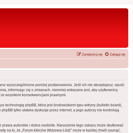
Zarejestruj się
Zaloguj się
ujesz wyszczególnione poniżej postanowienia. Jeśli ich nie akceptujesz, opuść
nia, informując cię o zmianach, niemniej wskazane jest, aby użytkownicy
ny ze wszelkimi konsekwencjami prawnymi.
e technologię phpBB, która jest środowiskiem typu witryny (bulletin board),
phpBB tylko ułatwia dyskusje przez internet, a jego autorzy nie kontrolują
 prawa autorskie i dobra osobiste. Naruszenie tego zakazu może skutkować
odę na to, że „Forum kibiców Widzewa Łódź” może w każdej chwili usunąć,