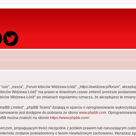
 ”nas”, „nasza”, „Forum kibiców Widzewa Łódź”, „https://ewidzew.pl/forum”, akcept
rum kibiców Widzewa Łódź” ma prawo w dowolnym czasie zmienić poniższe postanowie
m kibiców Widzewa Łódź” po zmianach regulaminu oznacza, że akceptujesz te zmia
„phpBB Limited”, „phpBB Teams” działają w oparciu o oprogramowanie wykorzystując
gramowanie jest dostępne do pobrania ze strony
www.phpbb.com
. Oprogramowanie 
hpBB można znaleźć na stronie
https://www.phpbb.com/
.
zerczym, propagującym treści niezgodne z polskim prawem lub naruszającym cudze
ca internetu zostanie powiadomiony o twoim niewłaściwym zachowaniu. Wyrażasz zg