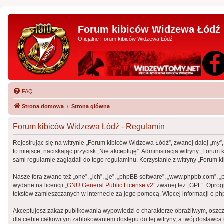
Forum kibiców Widzewa Łódź
Oficjalne Forum kibiców Widzewa Łódź
FAQ
Strona domowa
Strona główna
Forum kibiców Widzewa Łódź - Regulamin
Rejestrując się na witrynie „Forum kibiców Widzewa Łódź”, zwanej dalej „my”,
to miejsce, naciskając przycisk „Nie akceptuję”. Administracja witryny „Fo
sami regularnie zaglądali do tego regulaminu. Korzystanie z witryny „Foru
Nasze fora zwane też „one”, „ich”, „je”, „phpBB software”, „www.phpbb.com”, 
wydane na licencji „
GNU General Public License v2
” zwanej też „GPL”. Opro
tekstów zamieszczanych w internecie za jego pomocą. Więcej informacji o p
Akceptujesz zakaz publikowania wypowiedzi o charakterze obraźliwym, oszc
dla ciebie całkowitym zablokowaniem dostępu do tej witryny, a twój dostaw