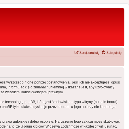
Zarejestruj się
Zaloguj się
ujesz wyszczególnione poniżej postanowienia. Jeśli ich nie akceptujesz, opuść
nia, informując cię o zmianach, niemniej wskazane jest, aby użytkownicy
ny ze wszelkimi konsekwencjami prawnymi.
e technologię phpBB, która jest środowiskiem typu witryny (bulletin board),
phpBB tylko ułatwia dyskusje przez internet, a jego autorzy nie kontrolują
 prawa autorskie i dobra osobiste. Naruszenie tego zakazu może skutkować
odę na to, że „Forum kibiców Widzewa Łódź” może w każdej chwili usunąć,