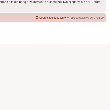
formacje te nie będą przekazywane nikomu bez twojej zgody, ale ani „Forum
Usuń ciasteczka witryny
Strefa czasowa
UTC+02:00