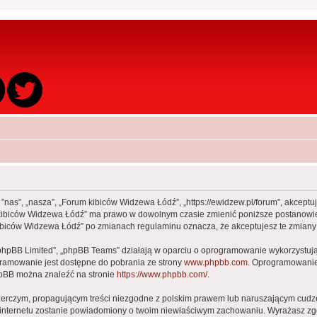
 ”nas”, „nasza”, „Forum kibiców Widzewa Łódź”, „https://ewidzew.pl/forum”, akcept
rum kibiców Widzewa Łódź” ma prawo w dowolnym czasie zmienić poniższe postanowie
m kibiców Widzewa Łódź” po zmianach regulaminu oznacza, że akceptujesz te zmia
„phpBB Limited”, „phpBB Teams” działają w oparciu o oprogramowanie wykorzystując
gramowanie jest dostępne do pobrania ze strony
www.phpbb.com
. Oprogramowanie 
hpBB można znaleźć na stronie
https://www.phpbb.com/
.
zerczym, propagującym treści niezgodne z polskim prawem lub naruszającym cudze
ca internetu zostanie powiadomiony o twoim niewłaściwym zachowaniu. Wyrażasz zg