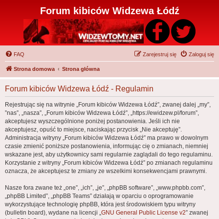
Forum kibiców Widzewa Łódź
FAQ
Zarejestruj się
Zaloguj się
Strona domowa
Strona główna
Forum kibiców Widzewa Łódź - Regulamin
Rejestrując się na witrynie „Forum kibiców Widzewa Łódź”, zwanej dalej „my”,
”nas”, „nasza”, „Forum kibiców Widzewa Łódź”, „https://ewidzew.pl/forum”,
akceptujesz wyszczególnione poniżej postanowienia. Jeśli ich nie
akceptujesz, opuść to miejsce, naciskając przycisk „Nie akceptuję”.
Administracja witryny „Forum kibiców Widzewa Łódź” ma prawo w dowolnym
czasie zmienić poniższe postanowienia, informując cię o zmianach, niemniej
wskazane jest, aby użytkownicy sami regularnie zaglądali do tego regulaminu.
Korzystanie z witryny „Forum kibiców Widzewa Łódź” po zmianach regulaminu
oznacza, że akceptujesz te zmiany ze wszelkimi konsekwencjami prawnymi.
Nasze fora zwane też „one”, „ich”, „je”, „phpBB software”, „www.phpbb.com”,
„phpBB Limited”, „phpBB Teams” działają w oparciu o oprogramowanie
wykorzystujące technologię phpBB, która jest środowiskiem typu witryny
(bulletin board), wydane na licencji „
GNU General Public License v2
” zwanej