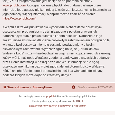
też „GPL”. Oprogramowanie jest dostępne do pobrania ze strony
www.phpbb.com
. Oprogramowanie phpBB tylko ułatwia dyskusje przez
internet, a jego autorzy nie kontrolują tekstów zamieszczanych w internecie za
jego pomocą. Więcej informacji o phpBB można znaleźć na stronie
https://www.phpbb.com/
.
Akceptujesz zakaz publikowania wypowiedzi o charakterze obraźliwym,
oszczerczym, propagującym treści niezgodne z polskim prawem lub
naruszającym cudze prawa autorskie i dobra osobiste. Naruszenie tego
zakazu może skutkować dla ciebie całkowitym zablokowaniem dostępu do tej
witryny, a twój dostawca internetu zostanie powiadomiony o twoim
niewłaściwym zachowaniu. Wyrażasz zgodę na to, że „Forum kibiców
Widzewa Łódź” może w każdej chwili usunąć, zmienić, przenieść lub zamknąć
każdy twój temat, post. Wyrażasz zgodę na zapisywanie wszystkich podanych
przez ciebie informacji w naszej bazie danych. Informacje te nie będą
przekazywane nikomu bez twojej zgody, ale ani „Forum kibiców Widzewa
Łódź”, ani phpBB nie ponosi odpowiedzialności za włamania do witryny,
podczas których może dojść do kradzieży danych.
Strona domowa
Strona główna
Strefa czasowa
UTC+02:00
Technologię dostarcza
phpBB
® Forum Software © phpBB Limited
Polski pakiet językowy dostarcza
phpBB.pl
Zasady ochrony danych osobowych
|
Regulamin