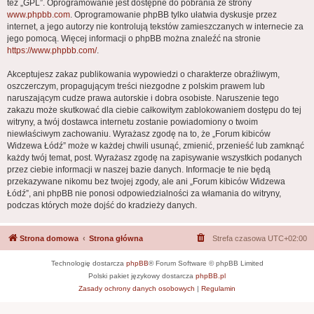
też „GPL”. Oprogramowanie jest dostępne do pobrania ze strony
www.phpbb.com
. Oprogramowanie phpBB tylko ułatwia dyskusje przez
internet, a jego autorzy nie kontrolują tekstów zamieszczanych w internecie za
jego pomocą. Więcej informacji o phpBB można znaleźć na stronie
https://www.phpbb.com/
.
Akceptujesz zakaz publikowania wypowiedzi o charakterze obraźliwym,
oszczerczym, propagującym treści niezgodne z polskim prawem lub
naruszającym cudze prawa autorskie i dobra osobiste. Naruszenie tego
zakazu może skutkować dla ciebie całkowitym zablokowaniem dostępu do tej
witryny, a twój dostawca internetu zostanie powiadomiony o twoim
niewłaściwym zachowaniu. Wyrażasz zgodę na to, że „Forum kibiców
Widzewa Łódź” może w każdej chwili usunąć, zmienić, przenieść lub zamknąć
każdy twój temat, post. Wyrażasz zgodę na zapisywanie wszystkich podanych
przez ciebie informacji w naszej bazie danych. Informacje te nie będą
przekazywane nikomu bez twojej zgody, ale ani „Forum kibiców Widzewa
Łódź”, ani phpBB nie ponosi odpowiedzialności za włamania do witryny,
podczas których może dojść do kradzieży danych.
Strona domowa
Strona główna
Strefa czasowa
UTC+02:00
Technologię dostarcza
phpBB
® Forum Software © phpBB Limited
Polski pakiet językowy dostarcza
phpBB.pl
Zasady ochrony danych osobowych
|
Regulamin