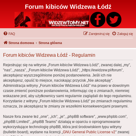
Forum kibiców Widzewa Łódź
FAQ
Zarejestruj się
Zaloguj się
Strona domowa
Strona główna
Forum kibiców Widzewa Łódź - Regulamin
Rejestrując się na witrynie „Forum kibiców Widzewa Łódź”, zwanej dalej „my”,
”nas”, „nasza”, „Forum kibiców Widzewa Łódź”, „https://ewidzew.pl/forum”,
akceptujesz wyszczególnione poniżej postanowienia. Jeśli ich nie
akceptujesz, opuść to miejsce, naciskając przycisk „Nie akceptuję”.
Administracja witryny „Forum kibiców Widzewa Łódź” ma prawo w dowolnym
czasie zmienić poniższe postanowienia, informując cię o zmianach, niemniej
wskazane jest, aby użytkownicy sami regularnie zaglądali do tego regulaminu.
Korzystanie z witryny „Forum kibiców Widzewa Łódź” po zmianach regulaminu
oznacza, że akceptujesz te zmiany ze wszelkimi konsekwencjami prawnymi.
Nasze fora zwane też „one”, „ich”, „je”, „phpBB software”, „www.phpbb.com”,
„phpBB Limited”, „phpBB Teams” działają w oparciu o oprogramowanie
wykorzystujące technologię phpBB, która jest środowiskiem typu witryny
(bulletin board), wydane na licencji „
GNU General Public License v2
” zwanej