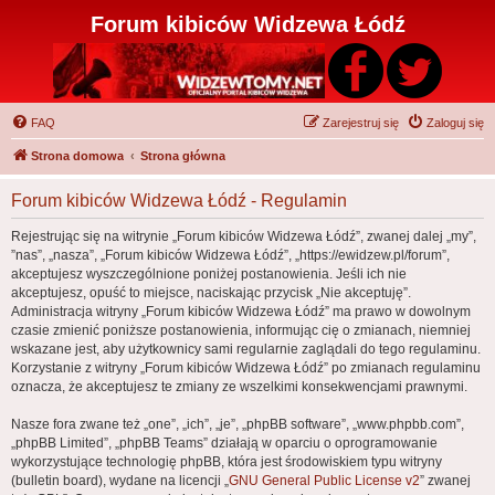
Forum kibiców Widzewa Łódź
FAQ
Zarejestruj się
Zaloguj się
Strona domowa
Strona główna
Forum kibiców Widzewa Łódź - Regulamin
Rejestrując się na witrynie „Forum kibiców Widzewa Łódź”, zwanej dalej „my”,
”nas”, „nasza”, „Forum kibiców Widzewa Łódź”, „https://ewidzew.pl/forum”,
akceptujesz wyszczególnione poniżej postanowienia. Jeśli ich nie
akceptujesz, opuść to miejsce, naciskając przycisk „Nie akceptuję”.
Administracja witryny „Forum kibiców Widzewa Łódź” ma prawo w dowolnym
czasie zmienić poniższe postanowienia, informując cię o zmianach, niemniej
wskazane jest, aby użytkownicy sami regularnie zaglądali do tego regulaminu.
Korzystanie z witryny „Forum kibiców Widzewa Łódź” po zmianach regulaminu
oznacza, że akceptujesz te zmiany ze wszelkimi konsekwencjami prawnymi.
Nasze fora zwane też „one”, „ich”, „je”, „phpBB software”, „www.phpbb.com”,
„phpBB Limited”, „phpBB Teams” działają w oparciu o oprogramowanie
wykorzystujące technologię phpBB, która jest środowiskiem typu witryny
(bulletin board), wydane na licencji „
GNU General Public License v2
” zwanej