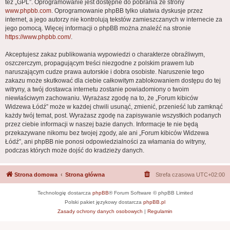
też „GPL”. Oprogramowanie jest dostępne do pobrania ze strony
www.phpbb.com
. Oprogramowanie phpBB tylko ułatwia dyskusje przez
internet, a jego autorzy nie kontrolują tekstów zamieszczanych w internecie za
jego pomocą. Więcej informacji o phpBB można znaleźć na stronie
https://www.phpbb.com/
.
Akceptujesz zakaz publikowania wypowiedzi o charakterze obraźliwym,
oszczerczym, propagującym treści niezgodne z polskim prawem lub
naruszającym cudze prawa autorskie i dobra osobiste. Naruszenie tego
zakazu może skutkować dla ciebie całkowitym zablokowaniem dostępu do tej
witryny, a twój dostawca internetu zostanie powiadomiony o twoim
niewłaściwym zachowaniu. Wyrażasz zgodę na to, że „Forum kibiców
Widzewa Łódź” może w każdej chwili usunąć, zmienić, przenieść lub zamknąć
każdy twój temat, post. Wyrażasz zgodę na zapisywanie wszystkich podanych
przez ciebie informacji w naszej bazie danych. Informacje te nie będą
przekazywane nikomu bez twojej zgody, ale ani „Forum kibiców Widzewa
Łódź”, ani phpBB nie ponosi odpowiedzialności za włamania do witryny,
podczas których może dojść do kradzieży danych.
Strona domowa
Strona główna
Strefa czasowa
UTC+02:00
Technologię dostarcza
phpBB
® Forum Software © phpBB Limited
Polski pakiet językowy dostarcza
phpBB.pl
Zasady ochrony danych osobowych
|
Regulamin