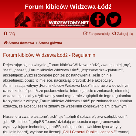
Forum kibiców Widzewa Łódź
FAQ
Zarejestruj się
Zaloguj się
Strona domowa
Strona główna
Forum kibiców Widzewa Łódź - Regulamin
Rejestrując się na witrynie „Forum kibiców Widzewa Łódź”, zwanej dalej „my”,
”nas”, „nasza”, „Forum kibiców Widzewa Łódź”, „https://ewidzew.pl/forum”,
akceptujesz wyszczególnione poniżej postanowienia. Jeśli ich nie
akceptujesz, opuść to miejsce, naciskając przycisk „Nie akceptuję”.
Administracja witryny „Forum kibiców Widzewa Łódź” ma prawo w dowolnym
czasie zmienić poniższe postanowienia, informując cię o zmianach, niemniej
wskazane jest, aby użytkownicy sami regularnie zaglądali do tego regulaminu.
Korzystanie z witryny „Forum kibiców Widzewa Łódź” po zmianach regulaminu
oznacza, że akceptujesz te zmiany ze wszelkimi konsekwencjami prawnymi.
Nasze fora zwane też „one”, „ich”, „je”, „phpBB software”, „www.phpbb.com”,
„phpBB Limited”, „phpBB Teams” działają w oparciu o oprogramowanie
wykorzystujące technologię phpBB, która jest środowiskiem typu witryny
(bulletin board), wydane na licencji „
GNU General Public License v2
” zwanej