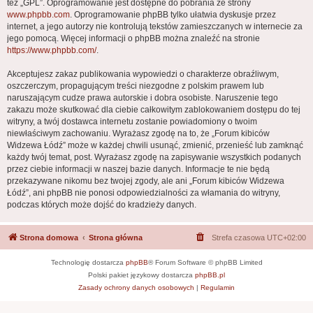
też „GPL”. Oprogramowanie jest dostępne do pobrania ze strony
www.phpbb.com
. Oprogramowanie phpBB tylko ułatwia dyskusje przez
internet, a jego autorzy nie kontrolują tekstów zamieszczanych w internecie za
jego pomocą. Więcej informacji o phpBB można znaleźć na stronie
https://www.phpbb.com/
.
Akceptujesz zakaz publikowania wypowiedzi o charakterze obraźliwym,
oszczerczym, propagującym treści niezgodne z polskim prawem lub
naruszającym cudze prawa autorskie i dobra osobiste. Naruszenie tego
zakazu może skutkować dla ciebie całkowitym zablokowaniem dostępu do tej
witryny, a twój dostawca internetu zostanie powiadomiony o twoim
niewłaściwym zachowaniu. Wyrażasz zgodę na to, że „Forum kibiców
Widzewa Łódź” może w każdej chwili usunąć, zmienić, przenieść lub zamknąć
każdy twój temat, post. Wyrażasz zgodę na zapisywanie wszystkich podanych
przez ciebie informacji w naszej bazie danych. Informacje te nie będą
przekazywane nikomu bez twojej zgody, ale ani „Forum kibiców Widzewa
Łódź”, ani phpBB nie ponosi odpowiedzialności za włamania do witryny,
podczas których może dojść do kradzieży danych.
Strona domowa
Strona główna
Strefa czasowa
UTC+02:00
Technologię dostarcza
phpBB
® Forum Software © phpBB Limited
Polski pakiet językowy dostarcza
phpBB.pl
Zasady ochrony danych osobowych
|
Regulamin