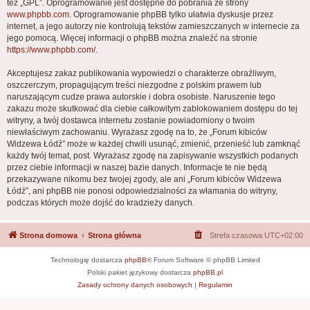
też „GPL”. Oprogramowanie jest dostępne do pobrania ze strony
www.phpbb.com
. Oprogramowanie phpBB tylko ułatwia dyskusje przez
internet, a jego autorzy nie kontrolują tekstów zamieszczanych w internecie za
jego pomocą. Więcej informacji o phpBB można znaleźć na stronie
https://www.phpbb.com/
.
Akceptujesz zakaz publikowania wypowiedzi o charakterze obraźliwym,
oszczerczym, propagującym treści niezgodne z polskim prawem lub
naruszającym cudze prawa autorskie i dobra osobiste. Naruszenie tego
zakazu może skutkować dla ciebie całkowitym zablokowaniem dostępu do tej
witryny, a twój dostawca internetu zostanie powiadomiony o twoim
niewłaściwym zachowaniu. Wyrażasz zgodę na to, że „Forum kibiców
Widzewa Łódź” może w każdej chwili usunąć, zmienić, przenieść lub zamknąć
każdy twój temat, post. Wyrażasz zgodę na zapisywanie wszystkich podanych
przez ciebie informacji w naszej bazie danych. Informacje te nie będą
przekazywane nikomu bez twojej zgody, ale ani „Forum kibiców Widzewa
Łódź”, ani phpBB nie ponosi odpowiedzialności za włamania do witryny,
podczas których może dojść do kradzieży danych.
Strona domowa
Strona główna
Strefa czasowa
UTC+02:00
Technologię dostarcza
phpBB
® Forum Software © phpBB Limited
Polski pakiet językowy dostarcza
phpBB.pl
Zasady ochrony danych osobowych
|
Regulamin