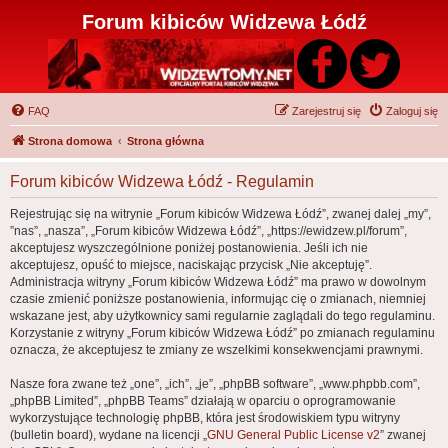
Forum kibiców Widzewa Łódź
FAQ
Zarejestruj się
Zaloguj się
Strona domowa
Strona główna
Forum kibiców Widzewa Łódź - Regulamin
Rejestrując się na witrynie „Forum kibiców Widzewa Łódź”, zwanej dalej „my”,
”nas”, „nasza”, „Forum kibiców Widzewa Łódź”, „https://ewidzew.pl/forum”,
akceptujesz wyszczególnione poniżej postanowienia. Jeśli ich nie
akceptujesz, opuść to miejsce, naciskając przycisk „Nie akceptuję”.
Administracja witryny „Forum kibiców Widzewa Łódź” ma prawo w dowolnym
czasie zmienić poniższe postanowienia, informując cię o zmianach, niemniej
wskazane jest, aby użytkownicy sami regularnie zaglądali do tego regulaminu.
Korzystanie z witryny „Forum kibiców Widzewa Łódź” po zmianach regulaminu
oznacza, że akceptujesz te zmiany ze wszelkimi konsekwencjami prawnymi.
Nasze fora zwane też „one”, „ich”, „je”, „phpBB software”, „www.phpbb.com”,
„phpBB Limited”, „phpBB Teams” działają w oparciu o oprogramowanie
wykorzystujące technologię phpBB, która jest środowiskiem typu witryny
(bulletin board), wydane na licencji „
GNU General Public License v2
” zwanej