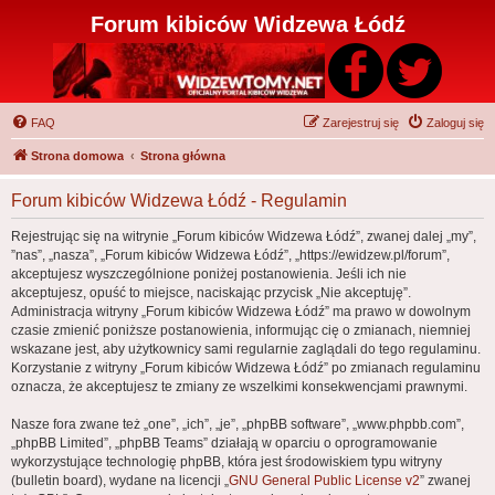
Forum kibiców Widzewa Łódź
FAQ
Zarejestruj się
Zaloguj się
Strona domowa
Strona główna
Forum kibiców Widzewa Łódź - Regulamin
Rejestrując się na witrynie „Forum kibiców Widzewa Łódź”, zwanej dalej „my”,
”nas”, „nasza”, „Forum kibiców Widzewa Łódź”, „https://ewidzew.pl/forum”,
akceptujesz wyszczególnione poniżej postanowienia. Jeśli ich nie
akceptujesz, opuść to miejsce, naciskając przycisk „Nie akceptuję”.
Administracja witryny „Forum kibiców Widzewa Łódź” ma prawo w dowolnym
czasie zmienić poniższe postanowienia, informując cię o zmianach, niemniej
wskazane jest, aby użytkownicy sami regularnie zaglądali do tego regulaminu.
Korzystanie z witryny „Forum kibiców Widzewa Łódź” po zmianach regulaminu
oznacza, że akceptujesz te zmiany ze wszelkimi konsekwencjami prawnymi.
Nasze fora zwane też „one”, „ich”, „je”, „phpBB software”, „www.phpbb.com”,
„phpBB Limited”, „phpBB Teams” działają w oparciu o oprogramowanie
wykorzystujące technologię phpBB, która jest środowiskiem typu witryny
(bulletin board), wydane na licencji „
GNU General Public License v2
” zwanej