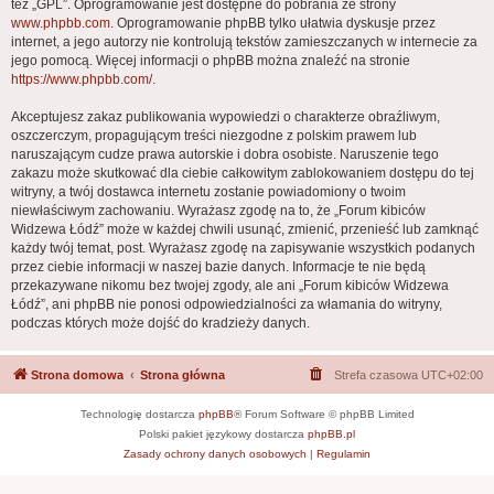
też „GPL”. Oprogramowanie jest dostępne do pobrania ze strony
www.phpbb.com
. Oprogramowanie phpBB tylko ułatwia dyskusje przez
internet, a jego autorzy nie kontrolują tekstów zamieszczanych w internecie za
jego pomocą. Więcej informacji o phpBB można znaleźć na stronie
https://www.phpbb.com/
.
Akceptujesz zakaz publikowania wypowiedzi o charakterze obraźliwym,
oszczerczym, propagującym treści niezgodne z polskim prawem lub
naruszającym cudze prawa autorskie i dobra osobiste. Naruszenie tego
zakazu może skutkować dla ciebie całkowitym zablokowaniem dostępu do tej
witryny, a twój dostawca internetu zostanie powiadomiony o twoim
niewłaściwym zachowaniu. Wyrażasz zgodę na to, że „Forum kibiców
Widzewa Łódź” może w każdej chwili usunąć, zmienić, przenieść lub zamknąć
każdy twój temat, post. Wyrażasz zgodę na zapisywanie wszystkich podanych
przez ciebie informacji w naszej bazie danych. Informacje te nie będą
przekazywane nikomu bez twojej zgody, ale ani „Forum kibiców Widzewa
Łódź”, ani phpBB nie ponosi odpowiedzialności za włamania do witryny,
podczas których może dojść do kradzieży danych.
Strona domowa
Strona główna
Strefa czasowa
UTC+02:00
Technologię dostarcza
phpBB
® Forum Software © phpBB Limited
Polski pakiet językowy dostarcza
phpBB.pl
Zasady ochrony danych osobowych
|
Regulamin