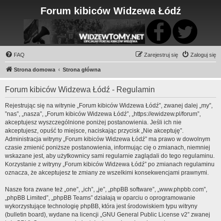
Forum kibiców Widzewa Łódź
FAQ
Zarejestruj się
Zaloguj się
Strona domowa
Strona główna
Forum kibiców Widzewa Łódź - Regulamin
Rejestrując się na witrynie „Forum kibiców Widzewa Łódź”, zwanej dalej „my”,
”nas”, „nasza”, „Forum kibiców Widzewa Łódź”, „https://ewidzew.pl/forum”,
akceptujesz wyszczególnione poniżej postanowienia. Jeśli ich nie
akceptujesz, opuść to miejsce, naciskając przycisk „Nie akceptuję”.
Administracja witryny „Forum kibiców Widzewa Łódź” ma prawo w dowolnym
czasie zmienić poniższe postanowienia, informując cię o zmianach, niemniej
wskazane jest, aby użytkownicy sami regularnie zaglądali do tego regulaminu.
Korzystanie z witryny „Forum kibiców Widzewa Łódź” po zmianach regulaminu
oznacza, że akceptujesz te zmiany ze wszelkimi konsekwencjami prawnymi.
Nasze fora zwane też „one”, „ich”, „je”, „phpBB software”, „www.phpbb.com”,
„phpBB Limited”, „phpBB Teams” działają w oparciu o oprogramowanie
wykorzystujące technologię phpBB, która jest środowiskiem typu witryny
(bulletin board), wydane na licencji „
GNU General Public License v2
” zwanej