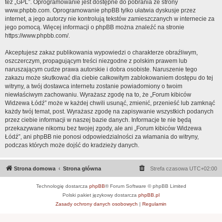
też „GPL”. Oprogramowanie jest dostępne do pobrania ze strony
www.phpbb.com
. Oprogramowanie phpBB tylko ułatwia dyskusje przez
internet, a jego autorzy nie kontrolują tekstów zamieszczanych w internecie za
jego pomocą. Więcej informacji o phpBB można znaleźć na stronie
https://www.phpbb.com/
.
Akceptujesz zakaz publikowania wypowiedzi o charakterze obraźliwym,
oszczerczym, propagującym treści niezgodne z polskim prawem lub
naruszającym cudze prawa autorskie i dobra osobiste. Naruszenie tego
zakazu może skutkować dla ciebie całkowitym zablokowaniem dostępu do tej
witryny, a twój dostawca internetu zostanie powiadomiony o twoim
niewłaściwym zachowaniu. Wyrażasz zgodę na to, że „Forum kibiców
Widzewa Łódź” może w każdej chwili usunąć, zmienić, przenieść lub zamknąć
każdy twój temat, post. Wyrażasz zgodę na zapisywanie wszystkich podanych
przez ciebie informacji w naszej bazie danych. Informacje te nie będą
przekazywane nikomu bez twojej zgody, ale ani „Forum kibiców Widzewa
Łódź”, ani phpBB nie ponosi odpowiedzialności za włamania do witryny,
podczas których może dojść do kradzieży danych.
Strona domowa
Strona główna
Strefa czasowa
UTC+02:00
Technologię dostarcza
phpBB
® Forum Software © phpBB Limited
Polski pakiet językowy dostarcza
phpBB.pl
Zasady ochrony danych osobowych
|
Regulamin