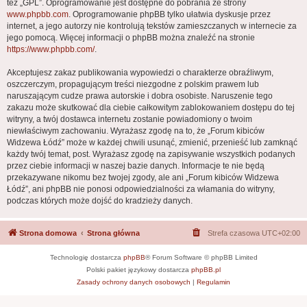
też „GPL”. Oprogramowanie jest dostępne do pobrania ze strony
www.phpbb.com
. Oprogramowanie phpBB tylko ułatwia dyskusje przez
internet, a jego autorzy nie kontrolują tekstów zamieszczanych w internecie za
jego pomocą. Więcej informacji o phpBB można znaleźć na stronie
https://www.phpbb.com/
.
Akceptujesz zakaz publikowania wypowiedzi o charakterze obraźliwym,
oszczerczym, propagującym treści niezgodne z polskim prawem lub
naruszającym cudze prawa autorskie i dobra osobiste. Naruszenie tego
zakazu może skutkować dla ciebie całkowitym zablokowaniem dostępu do tej
witryny, a twój dostawca internetu zostanie powiadomiony o twoim
niewłaściwym zachowaniu. Wyrażasz zgodę na to, że „Forum kibiców
Widzewa Łódź” może w każdej chwili usunąć, zmienić, przenieść lub zamknąć
każdy twój temat, post. Wyrażasz zgodę na zapisywanie wszystkich podanych
przez ciebie informacji w naszej bazie danych. Informacje te nie będą
przekazywane nikomu bez twojej zgody, ale ani „Forum kibiców Widzewa
Łódź”, ani phpBB nie ponosi odpowiedzialności za włamania do witryny,
podczas których może dojść do kradzieży danych.
Strona domowa
Strona główna
Strefa czasowa
UTC+02:00
Technologię dostarcza
phpBB
® Forum Software © phpBB Limited
Polski pakiet językowy dostarcza
phpBB.pl
Zasady ochrony danych osobowych
|
Regulamin