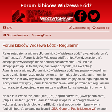
Forum kibiców Widzewa Łódź
FAQ
Zarejestruj się
Zaloguj się
Strona domowa
Strona główna
Forum kibiców Widzewa Łódź - Regulamin
Rejestrując się na witrynie „Forum kibiców Widzewa Łódź”, zwanej dalej „my”,
”nas”, „nasza”, „Forum kibiców Widzewa Łódź”, „https://ewidzew.pl/forum”,
akceptujesz wyszczególnione poniżej postanowienia. Jeśli ich nie
akceptujesz, opuść to miejsce, naciskając przycisk „Nie akceptuję”.
Administracja witryny „Forum kibiców Widzewa Łódź” ma prawo w dowolnym
czasie zmienić poniższe postanowienia, informując cię o zmianach, niemniej
wskazane jest, aby użytkownicy sami regularnie zaglądali do tego regulaminu.
Korzystanie z witryny „Forum kibiców Widzewa Łódź” po zmianach regulaminu
oznacza, że akceptujesz te zmiany ze wszelkimi konsekwencjami prawnymi.
Nasze fora zwane też „one”, „ich”, „je”, „phpBB software”, „www.phpbb.com”,
„phpBB Limited”, „phpBB Teams” działają w oparciu o oprogramowanie
wykorzystujące technologię phpBB, która jest środowiskiem typu witryny
(bulletin board), wydane na licencji „
GNU General Public License v2
” zwanej