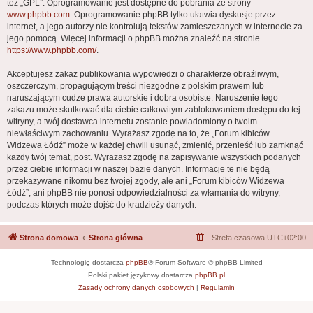
też „GPL”. Oprogramowanie jest dostępne do pobrania ze strony
www.phpbb.com
. Oprogramowanie phpBB tylko ułatwia dyskusje przez
internet, a jego autorzy nie kontrolują tekstów zamieszczanych w internecie za
jego pomocą. Więcej informacji o phpBB można znaleźć na stronie
https://www.phpbb.com/
.
Akceptujesz zakaz publikowania wypowiedzi o charakterze obraźliwym,
oszczerczym, propagującym treści niezgodne z polskim prawem lub
naruszającym cudze prawa autorskie i dobra osobiste. Naruszenie tego
zakazu może skutkować dla ciebie całkowitym zablokowaniem dostępu do tej
witryny, a twój dostawca internetu zostanie powiadomiony o twoim
niewłaściwym zachowaniu. Wyrażasz zgodę na to, że „Forum kibiców
Widzewa Łódź” może w każdej chwili usunąć, zmienić, przenieść lub zamknąć
każdy twój temat, post. Wyrażasz zgodę na zapisywanie wszystkich podanych
przez ciebie informacji w naszej bazie danych. Informacje te nie będą
przekazywane nikomu bez twojej zgody, ale ani „Forum kibiców Widzewa
Łódź”, ani phpBB nie ponosi odpowiedzialności za włamania do witryny,
podczas których może dojść do kradzieży danych.
Strona domowa
Strona główna
Strefa czasowa
UTC+02:00
Technologię dostarcza
phpBB
® Forum Software © phpBB Limited
Polski pakiet językowy dostarcza
phpBB.pl
Zasady ochrony danych osobowych
|
Regulamin