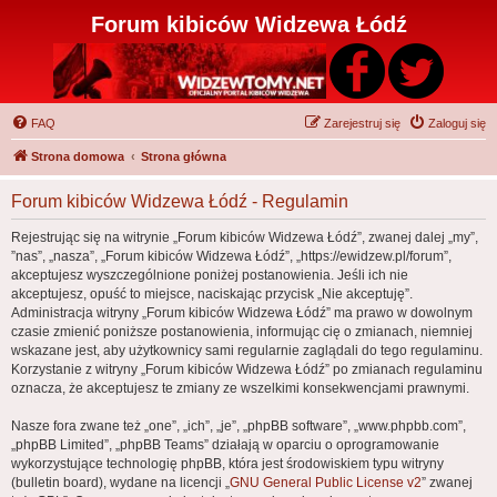
Forum kibiców Widzewa Łódź
FAQ
Zarejestruj się
Zaloguj się
Strona domowa
Strona główna
Forum kibiców Widzewa Łódź - Regulamin
Rejestrując się na witrynie „Forum kibiców Widzewa Łódź”, zwanej dalej „my”,
”nas”, „nasza”, „Forum kibiców Widzewa Łódź”, „https://ewidzew.pl/forum”,
akceptujesz wyszczególnione poniżej postanowienia. Jeśli ich nie
akceptujesz, opuść to miejsce, naciskając przycisk „Nie akceptuję”.
Administracja witryny „Forum kibiców Widzewa Łódź” ma prawo w dowolnym
czasie zmienić poniższe postanowienia, informując cię o zmianach, niemniej
wskazane jest, aby użytkownicy sami regularnie zaglądali do tego regulaminu.
Korzystanie z witryny „Forum kibiców Widzewa Łódź” po zmianach regulaminu
oznacza, że akceptujesz te zmiany ze wszelkimi konsekwencjami prawnymi.
Nasze fora zwane też „one”, „ich”, „je”, „phpBB software”, „www.phpbb.com”,
„phpBB Limited”, „phpBB Teams” działają w oparciu o oprogramowanie
wykorzystujące technologię phpBB, która jest środowiskiem typu witryny
(bulletin board), wydane na licencji „
GNU General Public License v2
” zwanej