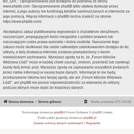
też „GPL”. Oprogramowanie jest dostępne do pobrania ze strony
www.phpbb.com
. Oprogramowanie phpBB tylko ułatwia dyskusje przez
internet, a jego autorzy nie kontrolują tekstów zamieszczanych w internecie za
jego pomocą. Więcej informacji o phpBB można znaleźć na stronie
https://www.phpbb.com/
.
Akceptujesz zakaz publikowania wypowiedzi o charakterze obraźliwym,
oszczerczym, propagującym treści niezgodne z polskim prawem lub
naruszającym cudze prawa autorskie i dobra osobiste. Naruszenie tego
zakazu może skutkować dla ciebie całkowitym zablokowaniem dostępu do tej
witryny, a twój dostawca internetu zostanie powiadomiony o twoim
niewłaściwym zachowaniu. Wyrażasz zgodę na to, że „Forum kibiców
Widzewa Łódź” może w każdej chwili usunąć, zmienić, przenieść lub zamknąć
każdy twój temat, post. Wyrażasz zgodę na zapisywanie wszystkich podanych
przez ciebie informacji w naszej bazie danych. Informacje te nie będą
przekazywane nikomu bez twojej zgody, ale ani „Forum kibiców Widzewa
Łódź”, ani phpBB nie ponosi odpowiedzialności za włamania do witryny,
podczas których może dojść do kradzieży danych.
Strona domowa
Strona główna
Strefa czasowa
UTC+02:00
Technologię dostarcza
phpBB
® Forum Software © phpBB Limited
Polski pakiet językowy dostarcza
phpBB.pl
Zasady ochrony danych osobowych
|
Regulamin