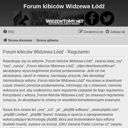
Forum kibiców Widzewa Łódź
FAQ
Zarejestruj się
Zaloguj się
Strona domowa
Strona główna
Forum kibiców Widzewa Łódź - Regulamin
Rejestrując się na witrynie „Forum kibiców Widzewa Łódź”, zwanej dalej „my”,
”nas”, „nasza”, „Forum kibiców Widzewa Łódź”, „https://ewidzew.pl/forum”,
akceptujesz wyszczególnione poniżej postanowienia. Jeśli ich nie
akceptujesz, opuść to miejsce, naciskając przycisk „Nie akceptuję”.
Administracja witryny „Forum kibiców Widzewa Łódź” ma prawo w dowolnym
czasie zmienić poniższe postanowienia, informując cię o zmianach, niemniej
wskazane jest, aby użytkownicy sami regularnie zaglądali do tego regulaminu.
Korzystanie z witryny „Forum kibiców Widzewa Łódź” po zmianach regulaminu
oznacza, że akceptujesz te zmiany ze wszelkimi konsekwencjami prawnymi.
Nasze fora zwane też „one”, „ich”, „je”, „phpBB software”, „www.phpbb.com”,
„phpBB Limited”, „phpBB Teams” działają w oparciu o oprogramowanie
wykorzystujące technologię phpBB, która jest środowiskiem typu witryny
(bulletin board), wydane na licencji „
GNU General Public License v2
” zwanej