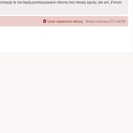
formacje te nie będą przekazywane nikomu bez twojej zgody, ale ani „Forum
Usuń ciasteczka witryny
Strefa czasowa
UTC+02:00