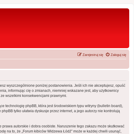
Zarejestruj się
Zaloguj się
ujesz wyszczególnione poniżej postanowienia. Jeśli ich nie akceptujesz, opuść
nia, informując cię o zmianach, niemniej wskazane jest, aby użytkownicy
ny ze wszelkimi konsekwencjami prawnymi.
e technologię phpBB, która jest środowiskiem typu witryny (bulletin board),
phpBB tylko ułatwia dyskusje przez internet, a jego autorzy nie kontrolują
 prawa autorskie i dobra osobiste. Naruszenie tego zakazu może skutkować
odę na to, że „Forum kibiców Widzewa Łódź” może w każdej chwili usunąć,