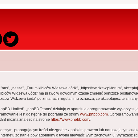
 ”nas”, „nasza”, „Forum kibiców Widzewa Łódź”, „https://ewidzew.pl/forum”, akcept
rum kibiców Widzewa Łódź” ma prawo w dowolnym czasie zmienić poniższe postanowie
m kibiców Widzewa Łódź” po zmianach regulaminu oznacza, że akceptujesz te zmia
„phpBB Limited”, „phpBB Teams” działają w oparciu o oprogramowanie wykorzystując
gramowanie jest dostępne do pobrania ze strony
www.phpbb.com
. Oprogramowanie 
hpBB można znaleźć na stronie
https://www.phpbb.com/
.
zerczym, propagującym treści niezgodne z polskim prawem lub naruszającym cudze
ca internetu zostanie powiadomiony o twoim niewłaściwym zachowaniu. Wyrażasz zg