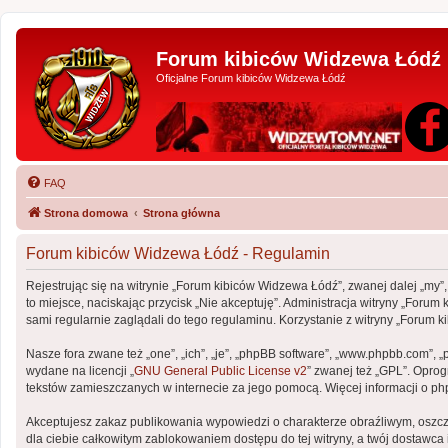
Forum kibiców Widzewa Łódź
Oficjalne Forum kibiców Widzewa Łódź
FAQ
Strona domowa
Strona główna
Forum kibiców Widzewa Łódź - Regulamin
Rejestrując się na witrynie „Forum kibiców Widzewa Łódź”, zwanej dalej „my”,
to miejsce, naciskając przycisk „Nie akceptuję”. Administracja witryny „Fo
sami regularnie zaglądali do tego regulaminu. Korzystanie z witryny „Foru
Nasze fora zwane też „one”, „ich”, „je”, „phpBB software”, „www.phpbb.com”, 
wydane na licencji „
GNU General Public License v2
” zwanej też „GPL”. Opro
tekstów zamieszczanych w internecie za jego pomocą. Więcej informacji o p
Akceptujesz zakaz publikowania wypowiedzi o charakterze obraźliwym, oszc
dla ciebie całkowitym zablokowaniem dostępu do tej witryny, a twój dostaw