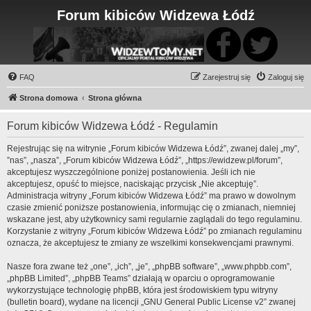
Forum kibiców Widzewa Łódź
FAQ
Zarejestruj się
Zaloguj się
Strona domowa
Strona główna
Forum kibiców Widzewa Łódź - Regulamin
Rejestrując się na witrynie „Forum kibiców Widzewa Łódź”, zwanej dalej „my”,
”nas”, „nasza”, „Forum kibiców Widzewa Łódź”, „https://ewidzew.pl/forum”,
akceptujesz wyszczególnione poniżej postanowienia. Jeśli ich nie
akceptujesz, opuść to miejsce, naciskając przycisk „Nie akceptuję”.
Administracja witryny „Forum kibiców Widzewa Łódź” ma prawo w dowolnym
czasie zmienić poniższe postanowienia, informując cię o zmianach, niemniej
wskazane jest, aby użytkownicy sami regularnie zaglądali do tego regulaminu.
Korzystanie z witryny „Forum kibiców Widzewa Łódź” po zmianach regulaminu
oznacza, że akceptujesz te zmiany ze wszelkimi konsekwencjami prawnymi.
Nasze fora zwane też „one”, „ich”, „je”, „phpBB software”, „www.phpbb.com”,
„phpBB Limited”, „phpBB Teams” działają w oparciu o oprogramowanie
wykorzystujące technologię phpBB, która jest środowiskiem typu witryny
(bulletin board), wydane na licencji „
GNU General Public License v2
” zwanej