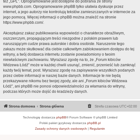
też „GPL”. Oprogramowanie jest dostępne do pobrania ze strony
www.phpbb.com
. Oprogramowanie phpBB tylko ułatwia dyskusje przez
internet, a jego autorzy nie kontrolują tekstów zamieszczanych w internecie za
jego pomocą. Więcej informacji o phpBB można znaleźć na stronie
https://www.phpbb.com/
.
Akceptujesz zakaz publikowania wypowiedzi o charakterze obraźliwym,
oszczerczym, propagującym treści niezgodne z polskim prawem lub
naruszającym cudze prawa autorskie i dobra osobiste. Naruszenie tego
zakazu może skutkować dla ciebie całkowitym zablokowaniem dostępu do tej
witryny, a twój dostawca internetu zostanie powiadomiony o twoim
niewłaściwym zachowaniu. Wyrażasz zgodę na to, że „Forum kibiców
Widzewa Łódź” może w każdej chwili usunąć, zmienić, przenieść lub zamknąć
każdy twój temat, post. Wyrażasz zgodę na zapisywanie wszystkich podanych
przez ciebie informacji w naszej bazie danych. Informacje te nie będą
przekazywane nikomu bez twojej zgody, ale ani „Forum kibiców Widzewa
Łódź”, ani phpBB nie ponosi odpowiedzialności za włamania do witryny,
podczas których może dojść do kradzieży danych.
Strona domowa
Strona główna
Strefa czasowa
UTC+02:00
Technologię dostarcza
phpBB
® Forum Software © phpBB Limited
Polski pakiet językowy dostarcza
phpBB.pl
Zasady ochrony danych osobowych
|
Regulamin