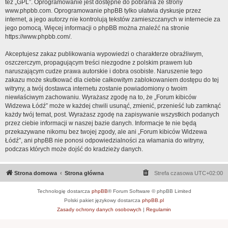
też „GPL”. Oprogramowanie jest dostępne do pobrania ze strony
www.phpbb.com
. Oprogramowanie phpBB tylko ułatwia dyskusje przez
internet, a jego autorzy nie kontrolują tekstów zamieszczanych w internecie za
jego pomocą. Więcej informacji o phpBB można znaleźć na stronie
https://www.phpbb.com/
.
Akceptujesz zakaz publikowania wypowiedzi o charakterze obraźliwym,
oszczerczym, propagującym treści niezgodne z polskim prawem lub
naruszającym cudze prawa autorskie i dobra osobiste. Naruszenie tego
zakazu może skutkować dla ciebie całkowitym zablokowaniem dostępu do tej
witryny, a twój dostawca internetu zostanie powiadomiony o twoim
niewłaściwym zachowaniu. Wyrażasz zgodę na to, że „Forum kibiców
Widzewa Łódź” może w każdej chwili usunąć, zmienić, przenieść lub zamknąć
każdy twój temat, post. Wyrażasz zgodę na zapisywanie wszystkich podanych
przez ciebie informacji w naszej bazie danych. Informacje te nie będą
przekazywane nikomu bez twojej zgody, ale ani „Forum kibiców Widzewa
Łódź”, ani phpBB nie ponosi odpowiedzialności za włamania do witryny,
podczas których może dojść do kradzieży danych.
Strona domowa
Strona główna
Strefa czasowa
UTC+02:00
Technologię dostarcza
phpBB
® Forum Software © phpBB Limited
Polski pakiet językowy dostarcza
phpBB.pl
Zasady ochrony danych osobowych
|
Regulamin