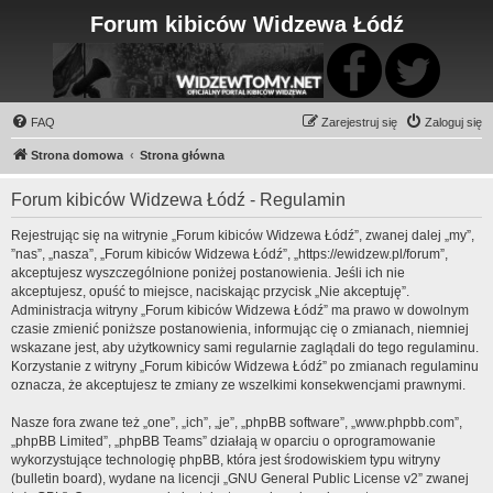
Forum kibiców Widzewa Łódź
FAQ
Zarejestruj się
Zaloguj się
Strona domowa
Strona główna
Forum kibiców Widzewa Łódź - Regulamin
Rejestrując się na witrynie „Forum kibiców Widzewa Łódź”, zwanej dalej „my”,
”nas”, „nasza”, „Forum kibiców Widzewa Łódź”, „https://ewidzew.pl/forum”,
akceptujesz wyszczególnione poniżej postanowienia. Jeśli ich nie
akceptujesz, opuść to miejsce, naciskając przycisk „Nie akceptuję”.
Administracja witryny „Forum kibiców Widzewa Łódź” ma prawo w dowolnym
czasie zmienić poniższe postanowienia, informując cię o zmianach, niemniej
wskazane jest, aby użytkownicy sami regularnie zaglądali do tego regulaminu.
Korzystanie z witryny „Forum kibiców Widzewa Łódź” po zmianach regulaminu
oznacza, że akceptujesz te zmiany ze wszelkimi konsekwencjami prawnymi.
Nasze fora zwane też „one”, „ich”, „je”, „phpBB software”, „www.phpbb.com”,
„phpBB Limited”, „phpBB Teams” działają w oparciu o oprogramowanie
wykorzystujące technologię phpBB, która jest środowiskiem typu witryny
(bulletin board), wydane na licencji „
GNU General Public License v2
” zwanej