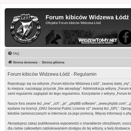
Forum kibiców Widzewa Łódź
Oficjalne Forum kibiców Widzewa Łódź
FAQ
Strona domowa
Strona główna
Forum kibiców Widzewa Łódź - Regulamin
Rejestrując się na witrynie „Forum kibiców Widzewa Łódź”, zwanej dalej „my”,
to miejsce, naciskając przycisk „Nie akceptuję”. Administracja witryny „Fo
sami regularnie zaglądali do tego regulaminu. Korzystanie z witryny „Foru
Nasze fora zwane też „one”, „ich”, „je”, „phpBB software”, „www.phpbb.com”, 
wydane na licencji „
GNU General Public License v2
” zwanej też „GPL”. Opro
tekstów zamieszczanych w internecie za jego pomocą. Więcej informacji o p
Akceptujesz zakaz publikowania wypowiedzi o charakterze obraźliwym, oszc
dla ciebie całkowitym zablokowaniem dostępu do tej witryny, a twój dostaw