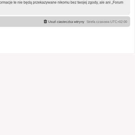
formacje te nie będą przekazywane nikomu bez twojej zgody, ale ani „Forum
Usuń ciasteczka witryny
Strefa czasowa
UTC+02:00