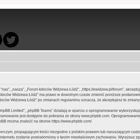
 ”nas”, „nasza”, „Forum kibiców Widzewa Łódź”, „https://ewidzew.pl/forum”, akcept
rum kibiców Widzewa Łódź” ma prawo w dowolnym czasie zmienić poniższe postanowie
m kibiców Widzewa Łódź” po zmianach regulaminu oznacza, że akceptujesz te zmia
„phpBB Limited”, „phpBB Teams” działają w oparciu o oprogramowanie wykorzystując
gramowanie jest dostępne do pobrania ze strony
www.phpbb.com
. Oprogramowanie 
hpBB można znaleźć na stronie
https://www.phpbb.com/
.
zerczym, propagującym treści niezgodne z polskim prawem lub naruszającym cudze
ca internetu zostanie powiadomiony o twoim niewłaściwym zachowaniu. Wyrażasz zg