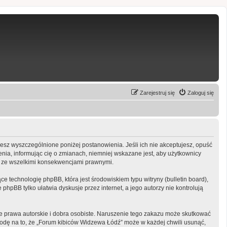
Zarejestruj się
Zaloguj się
ujesz wyszczególnione poniżej postanowienia. Jeśli ich nie akceptujesz, opuść
nia, informując cię o zmianach, niemniej wskazane jest, aby użytkownicy
ny ze wszelkimi konsekwencjami prawnymi.
e technologię phpBB, która jest środowiskiem typu witryny (bulletin board),
phpBB tylko ułatwia dyskusje przez internet, a jego autorzy nie kontrolują
 prawa autorskie i dobra osobiste. Naruszenie tego zakazu może skutkować
odę na to, że „Forum kibiców Widzewa Łódź” może w każdej chwili usunąć,