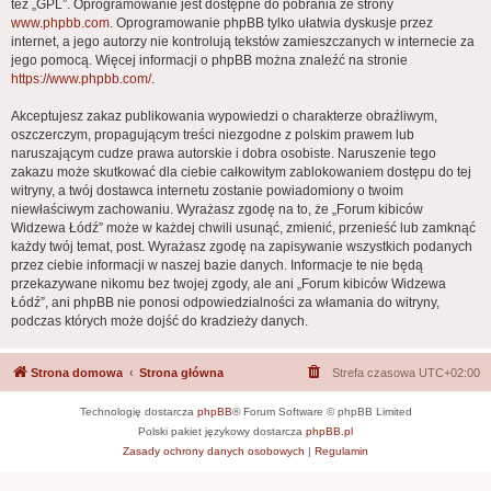
też „GPL”. Oprogramowanie jest dostępne do pobrania ze strony
www.phpbb.com
. Oprogramowanie phpBB tylko ułatwia dyskusje przez
internet, a jego autorzy nie kontrolują tekstów zamieszczanych w internecie za
jego pomocą. Więcej informacji o phpBB można znaleźć na stronie
https://www.phpbb.com/
.
Akceptujesz zakaz publikowania wypowiedzi o charakterze obraźliwym,
oszczerczym, propagującym treści niezgodne z polskim prawem lub
naruszającym cudze prawa autorskie i dobra osobiste. Naruszenie tego
zakazu może skutkować dla ciebie całkowitym zablokowaniem dostępu do tej
witryny, a twój dostawca internetu zostanie powiadomiony o twoim
niewłaściwym zachowaniu. Wyrażasz zgodę na to, że „Forum kibiców
Widzewa Łódź” może w każdej chwili usunąć, zmienić, przenieść lub zamknąć
każdy twój temat, post. Wyrażasz zgodę na zapisywanie wszystkich podanych
przez ciebie informacji w naszej bazie danych. Informacje te nie będą
przekazywane nikomu bez twojej zgody, ale ani „Forum kibiców Widzewa
Łódź”, ani phpBB nie ponosi odpowiedzialności za włamania do witryny,
podczas których może dojść do kradzieży danych.
Strona domowa
Strona główna
Strefa czasowa
UTC+02:00
Technologię dostarcza
phpBB
® Forum Software © phpBB Limited
Polski pakiet językowy dostarcza
phpBB.pl
Zasady ochrony danych osobowych
|
Regulamin