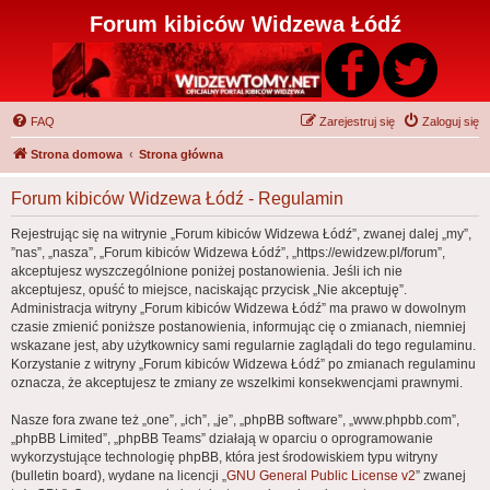
Forum kibiców Widzewa Łódź
FAQ
Zarejestruj się
Zaloguj się
Strona domowa
Strona główna
Forum kibiców Widzewa Łódź - Regulamin
Rejestrując się na witrynie „Forum kibiców Widzewa Łódź”, zwanej dalej „my”,
”nas”, „nasza”, „Forum kibiców Widzewa Łódź”, „https://ewidzew.pl/forum”,
akceptujesz wyszczególnione poniżej postanowienia. Jeśli ich nie
akceptujesz, opuść to miejsce, naciskając przycisk „Nie akceptuję”.
Administracja witryny „Forum kibiców Widzewa Łódź” ma prawo w dowolnym
czasie zmienić poniższe postanowienia, informując cię o zmianach, niemniej
wskazane jest, aby użytkownicy sami regularnie zaglądali do tego regulaminu.
Korzystanie z witryny „Forum kibiców Widzewa Łódź” po zmianach regulaminu
oznacza, że akceptujesz te zmiany ze wszelkimi konsekwencjami prawnymi.
Nasze fora zwane też „one”, „ich”, „je”, „phpBB software”, „www.phpbb.com”,
„phpBB Limited”, „phpBB Teams” działają w oparciu o oprogramowanie
wykorzystujące technologię phpBB, która jest środowiskiem typu witryny
(bulletin board), wydane na licencji „
GNU General Public License v2
” zwanej