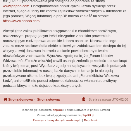
też „GPL”. Oprogramowanie jest dostępne do pobrania ze strony
www.phpbb.com
. Oprogramowanie phpBB tylko ułatwia dyskusje przez
internet, a jego autorzy nie kontrolują tekstów zamieszczanych w internecie za
jego pomocą. Więcej informacji o phpBB można znaleźć na stronie
https://www.phpbb.com/
.
Akceptujesz zakaz publikowania wypowiedzi o charakterze obraźliwym,
oszczerczym, propagującym treści niezgodne z polskim prawem lub
naruszającym cudze prawa autorskie i dobra osobiste. Naruszenie tego
zakazu może skutkować dla ciebie całkowitym zablokowaniem dostępu do tej
witryny, a twój dostawca internetu zostanie powiadomiony o twoim
niewłaściwym zachowaniu. Wyrażasz zgodę na to, że „Forum kibiców
Widzewa Łódź” może w każdej chwili usunąć, zmienić, przenieść lub zamknąć
każdy twój temat, post. Wyrażasz zgodę na zapisywanie wszystkich podanych
przez ciebie informacji w naszej bazie danych. Informacje te nie będą
przekazywane nikomu bez twojej zgody, ale ani „Forum kibiców Widzewa
Łódź”, ani phpBB nie ponosi odpowiedzialności za włamania do witryny,
podczas których może dojść do kradzieży danych.
Strona domowa
Strona główna
Strefa czasowa
UTC+02:00
Technologię dostarcza
phpBB
® Forum Software © phpBB Limited
Polski pakiet językowy dostarcza
phpBB.pl
Zasady ochrony danych osobowych
|
Regulamin