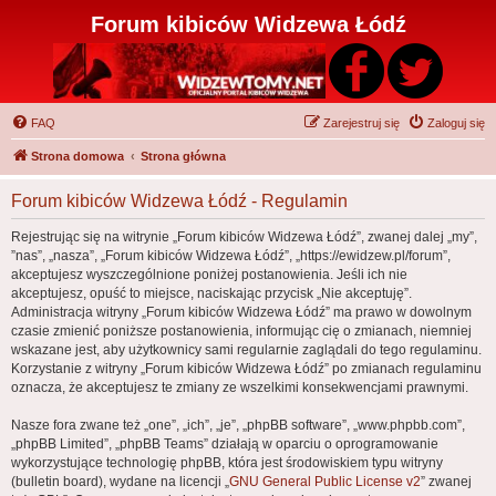
Forum kibiców Widzewa Łódź
FAQ
Zarejestruj się
Zaloguj się
Strona domowa
Strona główna
Forum kibiców Widzewa Łódź - Regulamin
Rejestrując się na witrynie „Forum kibiców Widzewa Łódź”, zwanej dalej „my”,
”nas”, „nasza”, „Forum kibiców Widzewa Łódź”, „https://ewidzew.pl/forum”,
akceptujesz wyszczególnione poniżej postanowienia. Jeśli ich nie
akceptujesz, opuść to miejsce, naciskając przycisk „Nie akceptuję”.
Administracja witryny „Forum kibiców Widzewa Łódź” ma prawo w dowolnym
czasie zmienić poniższe postanowienia, informując cię o zmianach, niemniej
wskazane jest, aby użytkownicy sami regularnie zaglądali do tego regulaminu.
Korzystanie z witryny „Forum kibiców Widzewa Łódź” po zmianach regulaminu
oznacza, że akceptujesz te zmiany ze wszelkimi konsekwencjami prawnymi.
Nasze fora zwane też „one”, „ich”, „je”, „phpBB software”, „www.phpbb.com”,
„phpBB Limited”, „phpBB Teams” działają w oparciu o oprogramowanie
wykorzystujące technologię phpBB, która jest środowiskiem typu witryny
(bulletin board), wydane na licencji „
GNU General Public License v2
” zwanej