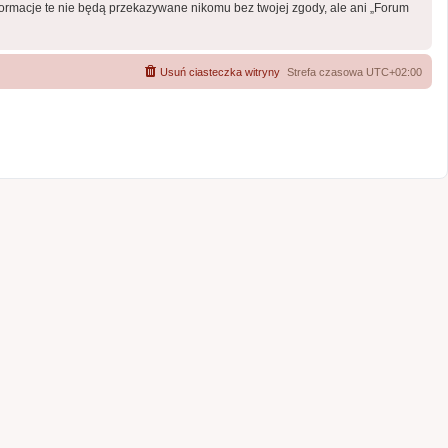
formacje te nie będą przekazywane nikomu bez twojej zgody, ale ani „Forum
Usuń ciasteczka witryny
Strefa czasowa
UTC+02:00