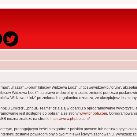
 ”nas”, „nasza”, „Forum kibiców Widzewa Łódź”, „https://ewidzew.pl/forum”, akcept
rum kibiców Widzewa Łódź” ma prawo w dowolnym czasie zmienić poniższe postanowie
m kibiców Widzewa Łódź” po zmianach regulaminu oznacza, że akceptujesz te zmia
„phpBB Limited”, „phpBB Teams” działają w oparciu o oprogramowanie wykorzystując
gramowanie jest dostępne do pobrania ze strony
www.phpbb.com
. Oprogramowanie 
hpBB można znaleźć na stronie
https://www.phpbb.com/
.
zerczym, propagującym treści niezgodne z polskim prawem lub naruszającym cudze
ca internetu zostanie powiadomiony o twoim niewłaściwym zachowaniu. Wyrażasz zg