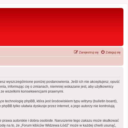
Zarejestruj się
Zaloguj się
ujesz wyszczególnione poniżej postanowienia. Jeśli ich nie akceptujesz, opuść
nia, informując cię o zmianach, niemniej wskazane jest, aby użytkownicy
ny ze wszelkimi konsekwencjami prawnymi.
e technologię phpBB, która jest środowiskiem typu witryny (bulletin board),
phpBB tylko ułatwia dyskusje przez internet, a jego autorzy nie kontrolują
 prawa autorskie i dobra osobiste. Naruszenie tego zakazu może skutkować
odę na to, że „Forum kibiców Widzewa Łódź” może w każdej chwili usunąć,