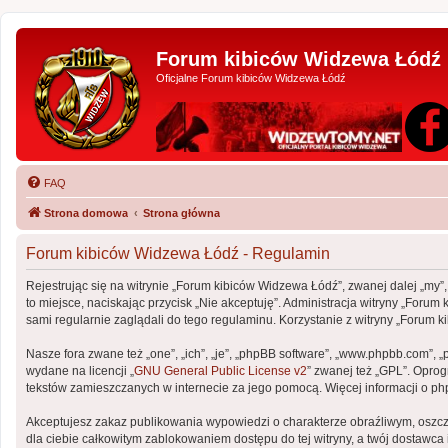
Forum kibiców Widzewa Łódź
Oficjalne Forum kibiców Widzewa Łódź
FAQ
Strona domowa
Strona główna
Forum kibiców Widzewa Łódź - Regulamin
Rejestrując się na witrynie „Forum kibiców Widzewa Łódź”, zwanej dalej „my”,
to miejsce, naciskając przycisk „Nie akceptuję”. Administracja witryny „Fo
sami regularnie zaglądali do tego regulaminu. Korzystanie z witryny „Foru
Nasze fora zwane też „one”, „ich”, „je”, „phpBB software”, „www.phpbb.com”, 
wydane na licencji „
GNU General Public License v2
” zwanej też „GPL”. Opro
tekstów zamieszczanych w internecie za jego pomocą. Więcej informacji o p
Akceptujesz zakaz publikowania wypowiedzi o charakterze obraźliwym, oszc
dla ciebie całkowitym zablokowaniem dostępu do tej witryny, a twój dostaw