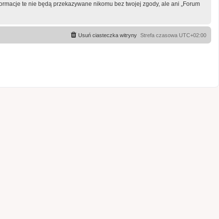
formacje te nie będą przekazywane nikomu bez twojej zgody, ale ani „Forum
Usuń ciasteczka witryny
Strefa czasowa
UTC+02:00