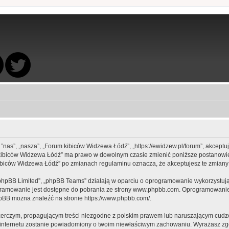
 ”nas”, „nasza”, „Forum kibiców Widzewa Łódź”, „https://ewidzew.pl/forum”, akcept
rum kibiców Widzewa Łódź” ma prawo w dowolnym czasie zmienić poniższe postanowie
m kibiców Widzewa Łódź” po zmianach regulaminu oznacza, że akceptujesz te zmia
„phpBB Limited”, „phpBB Teams” działają w oparciu o oprogramowanie wykorzystując
gramowanie jest dostępne do pobrania ze strony
www.phpbb.com
. Oprogramowanie 
hpBB można znaleźć na stronie
https://www.phpbb.com/
.
zerczym, propagującym treści niezgodne z polskim prawem lub naruszającym cudze
ca internetu zostanie powiadomiony o twoim niewłaściwym zachowaniu. Wyrażasz zg