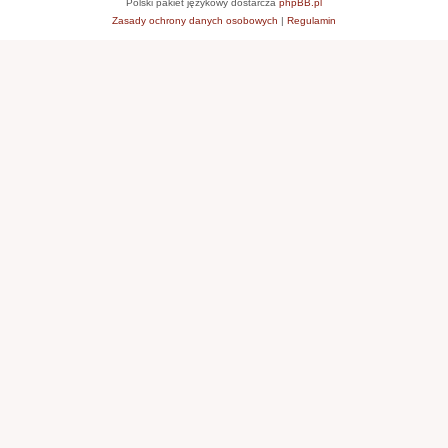
Polski pakiet językowy dostarcza
phpBB.pl
Zasady ochrony danych osobowych
|
Regulamin