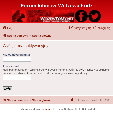
Forum kibiców Widzewa Łódź
FAQ
Zarejestruj się
Zaloguj się
Strona domowa
Strona główna
Wyślij e-mail aktywacyjny
Nazwa użytkownika:
Adres e-mail:
Musi być to adres e-mail skojarzony z twoim kontem. Jeśli nie był zmieniany z poziomu
panelu zarządzania kontem, jest to adres podany w czasie rejestracji.
Strona domowa
Strona główna
Strefa czasowa
UTC+02:00
Technologię dostarcza
phpBB
® Forum Software © phpBB Limited