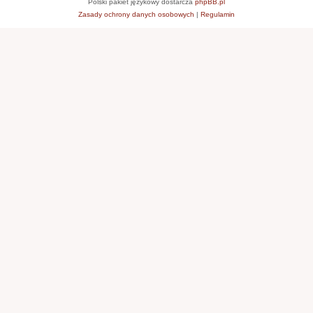
Polski pakiet językowy dostarcza
phpBB.pl
Zasady ochrony danych osobowych
|
Regulamin