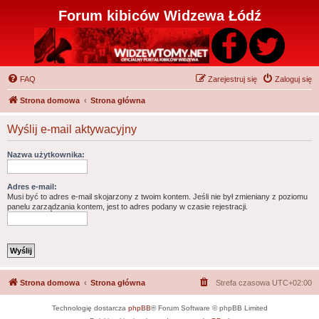
Forum kibiców Widzewa Łódź
FAQ
Zarejestruj się
Zaloguj się
Strona domowa
Strona główna
Wyślij e-mail aktywacyjny
Nazwa użytkownika:
Adres e-mail:
Musi być to adres e-mail skojarzony z twoim kontem. Jeśli nie był zmieniany z poziomu
panelu zarządzania kontem, jest to adres podany w czasie rejestracji.
Strona domowa
Strona główna
Strefa czasowa
UTC+02:00
Technologię dostarcza
phpBB
® Forum Software © phpBB Limited