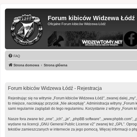
Forum kibiców Widzewa Łódź
Oficjalne Forum kibiców Widzewa Łódź
FAQ
Strona domowa
Strona główna
Forum kibiców Widzewa Łódź - Rejestracja
Rejestrując się na witrynie „Forum kibiców Widzewa Łódź”, zwanej dalej „my”,
to miejsce, naciskając przycisk „Nie akceptuję”. Administracja witryny „Fo
sami regularnie zaglądali do tego regulaminu. Korzystanie z witryny „Foru
Nasze fora zwane też „one”, „ich”, „je”, „phpBB software”, „www.phpbb.com”, 
wydane na licencji „
GNU General Public License v2
” zwanej też „GPL”. Opro
tekstów zamieszczanych w internecie za jego pomocą. Więcej informacji o p