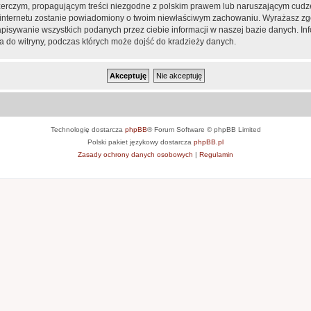
zerczym, propagującym treści niezgodne z polskim prawem lub naruszającym cudze
ca internetu zostanie powiadomiony o twoim niewłaściwym zachowaniu. Wyrażasz zg
apisywanie wszystkich podanych przez ciebie informacji w naszej bazie danych. In
 do witryny, podczas których może dojść do kradzieży danych.
Technologię dostarcza
phpBB
® Forum Software © phpBB Limited
Polski pakiet językowy dostarcza
phpBB.pl
Zasady ochrony danych osobowych
|
Regulamin