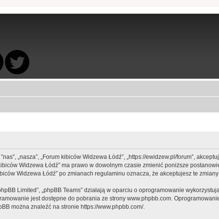
 ”nas”, „nasza”, „Forum kibiców Widzewa Łódź”, „https://ewidzew.pl/forum”, akcept
rum kibiców Widzewa Łódź” ma prawo w dowolnym czasie zmienić poniższe postanowie
m kibiców Widzewa Łódź” po zmianach regulaminu oznacza, że akceptujesz te zmia
„phpBB Limited”, „phpBB Teams” działają w oparciu o oprogramowanie wykorzystując
gramowanie jest dostępne do pobrania ze strony
www.phpbb.com
. Oprogramowanie 
hpBB można znaleźć na stronie
https://www.phpbb.com/
.