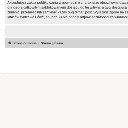
Akceptujesz zakaz publikowania wypowiedzi o charakterze obraźliwym, oszc
dla ciebie całkowitym zablokowaniem dostępu do tej witryny, a twój dostaw
zmienić, przenieść lub zamknąć każdy twój temat, post. Wyrażasz zgodę na z
kibiców Widzewa Łódź”, ani phpBB nie ponosi odpowiedzialności za włamania
Strona domowa
Strona główna