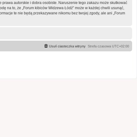
 prawa autorskie i dobra osobiste. Naruszenie tego zakazu może skutkować
odę na to, że „Forum kibiców Widzewa Łódź” może w każdej chwili usunąć,
formacje te nie będą przekazywane nikomu bez twojej zgody, ale ani „Forum
Usuń ciasteczka witryny
Strefa czasowa
UTC+02:00