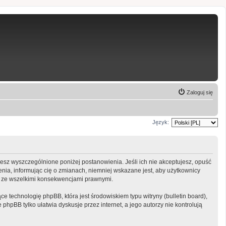
Zaloguj się
Język:
ujesz wyszczególnione poniżej postanowienia. Jeśli ich nie akceptujesz, opuść
nia, informując cię o zmianach, niemniej wskazane jest, aby użytkownicy
ny ze wszelkimi konsekwencjami prawnymi.
e technologię phpBB, która jest środowiskiem typu witryny (bulletin board),
phpBB tylko ułatwia dyskusje przez internet, a jego autorzy nie kontrolują