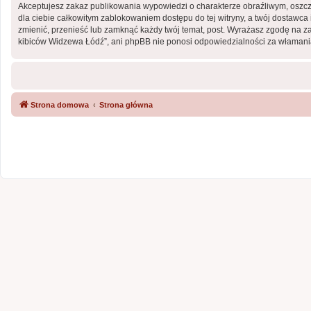
Akceptujesz zakaz publikowania wypowiedzi o charakterze obraźliwym, oszc
dla ciebie całkowitym zablokowaniem dostępu do tej witryny, a twój dostaw
zmienić, przenieść lub zamknąć każdy twój temat, post. Wyrażasz zgodę na z
kibiców Widzewa Łódź”, ani phpBB nie ponosi odpowiedzialności za włamania
Strona domowa
Strona główna