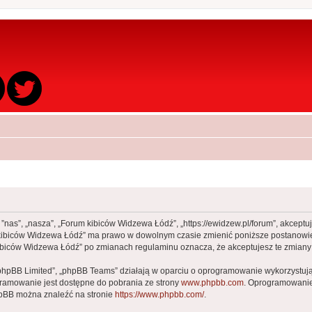
 ”nas”, „nasza”, „Forum kibiców Widzewa Łódź”, „https://ewidzew.pl/forum”, akcept
rum kibiców Widzewa Łódź” ma prawo w dowolnym czasie zmienić poniższe postanowie
m kibiców Widzewa Łódź” po zmianach regulaminu oznacza, że akceptujesz te zmia
„phpBB Limited”, „phpBB Teams” działają w oparciu o oprogramowanie wykorzystując
gramowanie jest dostępne do pobrania ze strony
www.phpbb.com
. Oprogramowanie 
hpBB można znaleźć na stronie
https://www.phpbb.com/
.