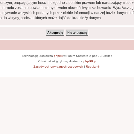
zerczym, propagującym treści niezgodne z polskim prawem lub naruszającym cudze
ca internetu zostanie powiadomiony o twoim niewłaściwym zachowaniu. Wyrażasz zg
apisywanie wszystkich podanych przez ciebie informacji w naszej bazie danych. In
 do witryny, podczas których może dojść do kradzieży danych.
Technologię dostarcza
phpBB
® Forum Software © phpBB Limited
Polski pakiet językowy dostarcza
phpBB.pl
Zasady ochrony danych osobowych
|
Regulamin