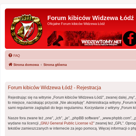
Forum kibiców Widzewa Łódź
Oficjalne Forum kibiców Widzewa Łódź
FAQ
Strona domowa
Strona główna
Forum kibiców Widzewa Łódź - Rejestracja
Rejestrując się na witrynie „Forum kibiców Widzewa Łódź”, zwanej dalej „my”,
to miejsce, naciskając przycisk „Nie akceptuję”. Administracja witryny „Fo
sami regularnie zaglądali do tego regulaminu. Korzystanie z witryny „Foru
Nasze fora zwane też „one”, „ich”, „je”, „phpBB software”, „www.phpbb.com”, 
wydane na licencji „
GNU General Public License v2
” zwanej też „GPL”. Opro
tekstów zamieszczanych w internecie za jego pomocą. Więcej informacji o p