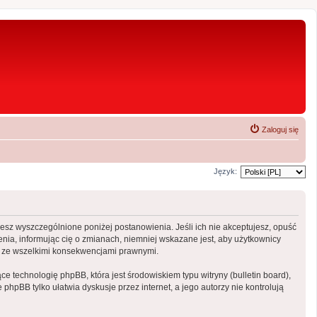
Zaloguj się
Język:
ujesz wyszczególnione poniżej postanowienia. Jeśli ich nie akceptujesz, opuść
nia, informując cię o zmianach, niemniej wskazane jest, aby użytkownicy
ny ze wszelkimi konsekwencjami prawnymi.
e technologię phpBB, która jest środowiskiem typu witryny (bulletin board),
phpBB tylko ułatwia dyskusje przez internet, a jego autorzy nie kontrolują