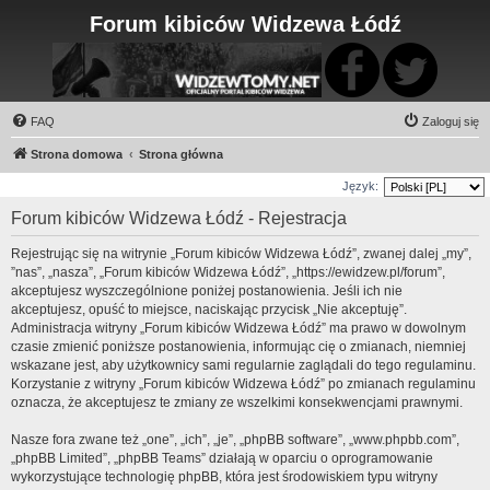
Forum kibiców Widzewa Łódź
FAQ
Zaloguj się
Strona domowa
Strona główna
Język:
Forum kibiców Widzewa Łódź - Rejestracja
Rejestrując się na witrynie „Forum kibiców Widzewa Łódź”, zwanej dalej „my”,
”nas”, „nasza”, „Forum kibiców Widzewa Łódź”, „https://ewidzew.pl/forum”,
akceptujesz wyszczególnione poniżej postanowienia. Jeśli ich nie
akceptujesz, opuść to miejsce, naciskając przycisk „Nie akceptuję”.
Administracja witryny „Forum kibiców Widzewa Łódź” ma prawo w dowolnym
czasie zmienić poniższe postanowienia, informując cię o zmianach, niemniej
wskazane jest, aby użytkownicy sami regularnie zaglądali do tego regulaminu.
Korzystanie z witryny „Forum kibiców Widzewa Łódź” po zmianach regulaminu
oznacza, że akceptujesz te zmiany ze wszelkimi konsekwencjami prawnymi.
Nasze fora zwane też „one”, „ich”, „je”, „phpBB software”, „www.phpbb.com”,
„phpBB Limited”, „phpBB Teams” działają w oparciu o oprogramowanie
wykorzystujące technologię phpBB, która jest środowiskiem typu witryny