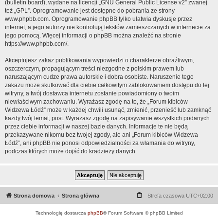
(bulletin board), wydane na licencji „
GNU General Public License v2
” zwanej
też „GPL”. Oprogramowanie jest dostępne do pobrania ze strony
www.phpbb.com
. Oprogramowanie phpBB tylko ułatwia dyskusje przez
internet, a jego autorzy nie kontrolują tekstów zamieszczanych w internecie za
jego pomocą. Więcej informacji o phpBB można znaleźć na stronie
https://www.phpbb.com/
.
Akceptujesz zakaz publikowania wypowiedzi o charakterze obraźliwym,
oszczerczym, propagującym treści niezgodne z polskim prawem lub
naruszającym cudze prawa autorskie i dobra osobiste. Naruszenie tego
zakazu może skutkować dla ciebie całkowitym zablokowaniem dostępu do tej
witryny, a twój dostawca internetu zostanie powiadomiony o twoim
niewłaściwym zachowaniu. Wyrażasz zgodę na to, że „Forum kibiców
Widzewa Łódź” może w każdej chwili usunąć, zmienić, przenieść lub zamknąć
każdy twój temat, post. Wyrażasz zgodę na zapisywanie wszystkich podanych
przez ciebie informacji w naszej bazie danych. Informacje te nie będą
przekazywane nikomu bez twojej zgody, ale ani „Forum kibiców Widzewa
Łódź”, ani phpBB nie ponosi odpowiedzialności za włamania do witryny,
podczas których może dojść do kradzieży danych.
Strona domowa
Strona główna
Strefa czasowa
UTC+02:00
Technologię dostarcza
phpBB
® Forum Software © phpBB Limited