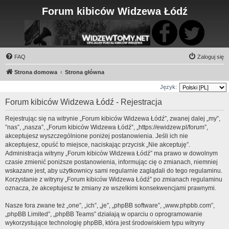
Forum kibiców Widzewa Łódź
FAQ
Zaloguj się
Strona domowa
Strona główna
Język:
Forum kibiców Widzewa Łódź - Rejestracja
Rejestrując się na witrynie „Forum kibiców Widzewa Łódź”, zwanej dalej „my”,
”nas”, „nasza”, „Forum kibiców Widzewa Łódź”, „https://ewidzew.pl/forum”,
akceptujesz wyszczególnione poniżej postanowienia. Jeśli ich nie
akceptujesz, opuść to miejsce, naciskając przycisk „Nie akceptuję”.
Administracja witryny „Forum kibiców Widzewa Łódź” ma prawo w dowolnym
czasie zmienić poniższe postanowienia, informując cię o zmianach, niemniej
wskazane jest, aby użytkownicy sami regularnie zaglądali do tego regulaminu.
Korzystanie z witryny „Forum kibiców Widzewa Łódź” po zmianach regulaminu
oznacza, że akceptujesz te zmiany ze wszelkimi konsekwencjami prawnymi.
Nasze fora zwane też „one”, „ich”, „je”, „phpBB software”, „www.phpbb.com”,
„phpBB Limited”, „phpBB Teams” działają w oparciu o oprogramowanie
wykorzystujące technologię phpBB, która jest środowiskiem typu witryny