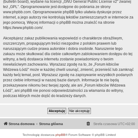
(bulletin board), wydane na licencji „
GNU General Public License v2
” zwanej
też „GPL”. Oprogramowanie jest dostępne do pobrania ze strony
www.phpbb.com
. Oprogramowanie phpBB tylko ułatwia dyskusje przez
internet, a jego autorzy nie kontrolują tekstów zamieszczanych w internecie za
jego pomocą. Więcej informacji o phpBB można znaleźć na stronie
https://www.phpbb.com/
.
Akceptujesz zakaz publikowania wypowiedzi o charakterze obraźliwym,
oszczerczym, propagującym treści niezgodne z polskim prawem lub
naruszającym cudze prawa autorskie i dobra osobiste. Naruszenie tego
zakazu może skutkować dla ciebie całkowitym zablokowaniem dostępu do tej
witryny, a twój dostawca internetu zostanie powiadomiony o twoim
niewłaściwym zachowaniu. Wyrażasz zgodę na to, że „Forum kibiców
Widzewa Łódź” może w każdej chwili usunąć, zmienić, przenieść lub zamknąć
każdy twój temat, post. Wyrażasz zgodę na zapisywanie wszystkich podanych
przez ciebie informacji w naszej bazie danych. Informacje te nie będą
przekazywane nikomu bez twojej zgody, ale ani „Forum kibiców Widzewa
Łódź”, ani phpBB nie ponosi odpowiedzialności za włamania do witryny,
podczas których może dojść do kradzieży danych.
Strona domowa
Strona główna
Strefa czasowa
UTC+02:00
Technologię dostarcza
phpBB
® Forum Software © phpBB Limited