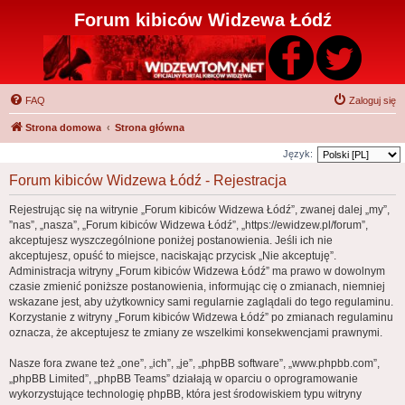
Forum kibiców Widzewa Łódź
FAQ
Zaloguj się
Strona domowa
Strona główna
Język:
Forum kibiców Widzewa Łódź - Rejestracja
Rejestrując się na witrynie „Forum kibiców Widzewa Łódź”, zwanej dalej „my”,
”nas”, „nasza”, „Forum kibiców Widzewa Łódź”, „https://ewidzew.pl/forum”,
akceptujesz wyszczególnione poniżej postanowienia. Jeśli ich nie
akceptujesz, opuść to miejsce, naciskając przycisk „Nie akceptuję”.
Administracja witryny „Forum kibiców Widzewa Łódź” ma prawo w dowolnym
czasie zmienić poniższe postanowienia, informując cię o zmianach, niemniej
wskazane jest, aby użytkownicy sami regularnie zaglądali do tego regulaminu.
Korzystanie z witryny „Forum kibiców Widzewa Łódź” po zmianach regulaminu
oznacza, że akceptujesz te zmiany ze wszelkimi konsekwencjami prawnymi.
Nasze fora zwane też „one”, „ich”, „je”, „phpBB software”, „www.phpbb.com”,
„phpBB Limited”, „phpBB Teams” działają w oparciu o oprogramowanie
wykorzystujące technologię phpBB, która jest środowiskiem typu witryny