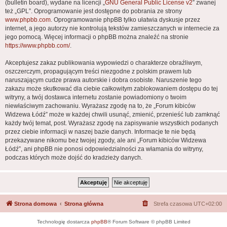
(bulletin board), wydane na licencji „
GNU General Public License v2
” zwanej
też „GPL”. Oprogramowanie jest dostępne do pobrania ze strony
www.phpbb.com
. Oprogramowanie phpBB tylko ułatwia dyskusje przez
internet, a jego autorzy nie kontrolują tekstów zamieszczanych w internecie za
jego pomocą. Więcej informacji o phpBB można znaleźć na stronie
https://www.phpbb.com/
.
Akceptujesz zakaz publikowania wypowiedzi o charakterze obraźliwym,
oszczerczym, propagującym treści niezgodne z polskim prawem lub
naruszającym cudze prawa autorskie i dobra osobiste. Naruszenie tego
zakazu może skutkować dla ciebie całkowitym zablokowaniem dostępu do tej
witryny, a twój dostawca internetu zostanie powiadomiony o twoim
niewłaściwym zachowaniu. Wyrażasz zgodę na to, że „Forum kibiców
Widzewa Łódź” może w każdej chwili usunąć, zmienić, przenieść lub zamknąć
każdy twój temat, post. Wyrażasz zgodę na zapisywanie wszystkich podanych
przez ciebie informacji w naszej bazie danych. Informacje te nie będą
przekazywane nikomu bez twojej zgody, ale ani „Forum kibiców Widzewa
Łódź”, ani phpBB nie ponosi odpowiedzialności za włamania do witryny,
podczas których może dojść do kradzieży danych.
Strona domowa
Strona główna
Strefa czasowa
UTC+02:00
Technologię dostarcza
phpBB
® Forum Software © phpBB Limited