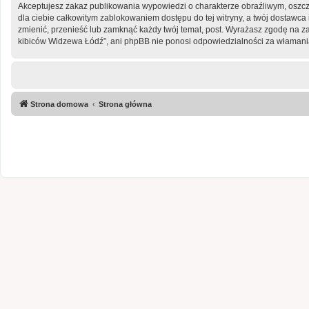
Akceptujesz zakaz publikowania wypowiedzi o charakterze obraźliwym, oszc
dla ciebie całkowitym zablokowaniem dostępu do tej witryny, a twój dostaw
zmienić, przenieść lub zamknąć każdy twój temat, post. Wyrażasz zgodę na z
kibiców Widzewa Łódź”, ani phpBB nie ponosi odpowiedzialności za włamania
Strona domowa
Strona główna