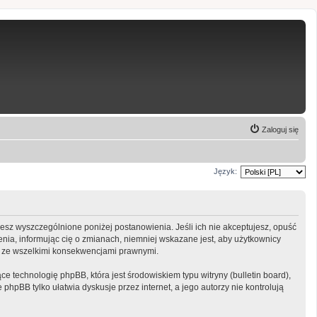
Zaloguj się
Język:
ujesz wyszczególnione poniżej postanowienia. Jeśli ich nie akceptujesz, opuść
nia, informując cię o zmianach, niemniej wskazane jest, aby użytkownicy
ny ze wszelkimi konsekwencjami prawnymi.
e technologię phpBB, która jest środowiskiem typu witryny (bulletin board),
phpBB tylko ułatwia dyskusje przez internet, a jego autorzy nie kontrolują