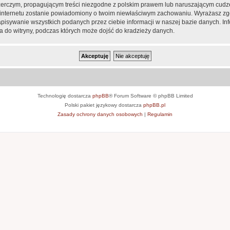
zerczym, propagującym treści niezgodne z polskim prawem lub naruszającym cudze
ca internetu zostanie powiadomiony o twoim niewłaściwym zachowaniu. Wyrażasz zg
apisywanie wszystkich podanych przez ciebie informacji w naszej bazie danych. In
 do witryny, podczas których może dojść do kradzieży danych.
Technologię dostarcza
phpBB
® Forum Software © phpBB Limited
Polski pakiet językowy dostarcza
phpBB.pl
Zasady ochrony danych osobowych
|
Regulamin