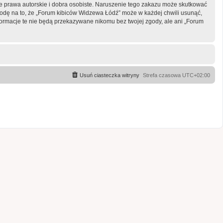
 prawa autorskie i dobra osobiste. Naruszenie tego zakazu może skutkować
odę na to, że „Forum kibiców Widzewa Łódź” może w każdej chwili usunąć,
formacje te nie będą przekazywane nikomu bez twojej zgody, ale ani „Forum
Usuń ciasteczka witryny
Strefa czasowa
UTC+02:00