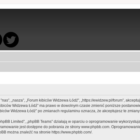
 ”nas”, „nasza”, „Forum kibiców Widzewa Łódź”, „https://ewidzew.pl/forum”, akcept
rum kibiców Widzewa Łódź” ma prawo w dowolnym czasie zmienić poniższe postanowie
m kibiców Widzewa Łódź” po zmianach regulaminu oznacza, że akceptujesz te zmia
„phpBB Limited”, „phpBB Teams” działają w oparciu o oprogramowanie wykorzystując
gramowanie jest dostępne do pobrania ze strony
www.phpbb.com
. Oprogramowanie 
hpBB można znaleźć na stronie
https://www.phpbb.com/
.