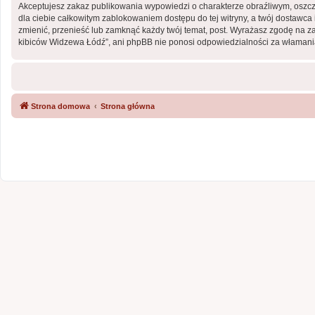
Akceptujesz zakaz publikowania wypowiedzi o charakterze obraźliwym, oszc
dla ciebie całkowitym zablokowaniem dostępu do tej witryny, a twój dostaw
zmienić, przenieść lub zamknąć każdy twój temat, post. Wyrażasz zgodę na z
kibiców Widzewa Łódź”, ani phpBB nie ponosi odpowiedzialności za włamania
Strona domowa
Strona główna