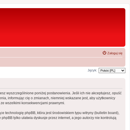
Zaloguj się
Język:
ujesz wyszczególnione poniżej postanowienia. Jeśli ich nie akceptujesz, opuść
nia, informując cię o zmianach, niemniej wskazane jest, aby użytkownicy
ny ze wszelkimi konsekwencjami prawnymi.
e technologię phpBB, która jest środowiskiem typu witryny (bulletin board),
phpBB tylko ułatwia dyskusje przez internet, a jego autorzy nie kontrolują