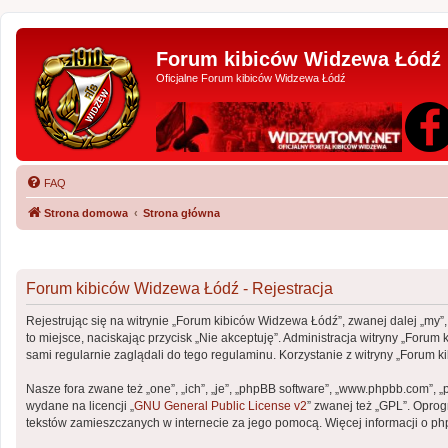
Forum kibiców Widzewa Łódź
Oficjalne Forum kibiców Widzewa Łódź
FAQ
Strona domowa
Strona główna
Forum kibiców Widzewa Łódź - Rejestracja
Rejestrując się na witrynie „Forum kibiców Widzewa Łódź”, zwanej dalej „my”,
to miejsce, naciskając przycisk „Nie akceptuję”. Administracja witryny „Fo
sami regularnie zaglądali do tego regulaminu. Korzystanie z witryny „Foru
Nasze fora zwane też „one”, „ich”, „je”, „phpBB software”, „www.phpbb.com”, 
wydane na licencji „
GNU General Public License v2
” zwanej też „GPL”. Opro
tekstów zamieszczanych w internecie za jego pomocą. Więcej informacji o p