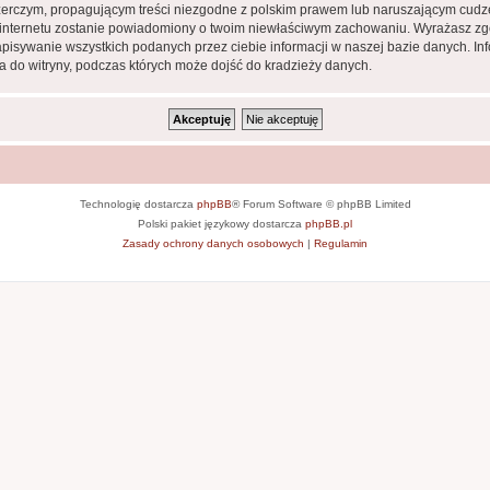
zerczym, propagującym treści niezgodne z polskim prawem lub naruszającym cudze
ca internetu zostanie powiadomiony o twoim niewłaściwym zachowaniu. Wyrażasz zg
apisywanie wszystkich podanych przez ciebie informacji w naszej bazie danych. In
 do witryny, podczas których może dojść do kradzieży danych.
Technologię dostarcza
phpBB
® Forum Software © phpBB Limited
Polski pakiet językowy dostarcza
phpBB.pl
Zasady ochrony danych osobowych
|
Regulamin