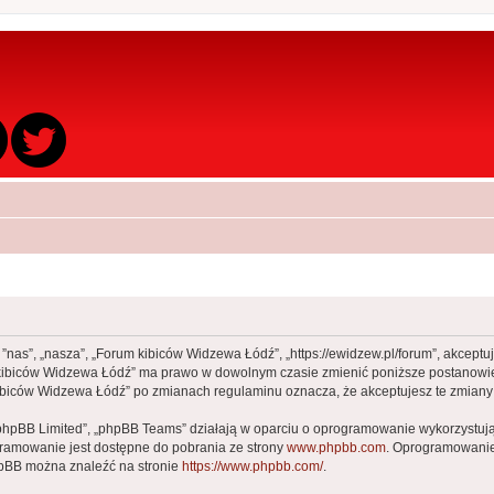
 ”nas”, „nasza”, „Forum kibiców Widzewa Łódź”, „https://ewidzew.pl/forum”, akcept
rum kibiców Widzewa Łódź” ma prawo w dowolnym czasie zmienić poniższe postanowie
m kibiców Widzewa Łódź” po zmianach regulaminu oznacza, że akceptujesz te zmia
„phpBB Limited”, „phpBB Teams” działają w oparciu o oprogramowanie wykorzystując
gramowanie jest dostępne do pobrania ze strony
www.phpbb.com
. Oprogramowanie 
hpBB można znaleźć na stronie
https://www.phpbb.com/
.