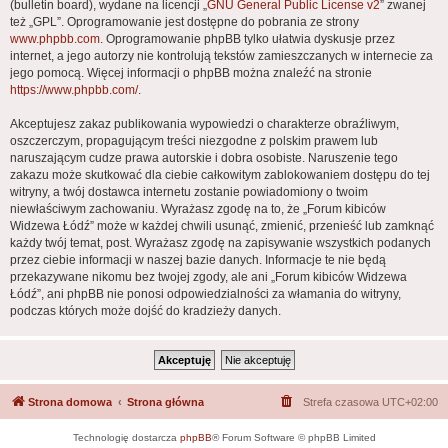
(bulletin board), wydane na licencji „
GNU General Public License v2
” zwanej
też „GPL”. Oprogramowanie jest dostępne do pobrania ze strony
www.phpbb.com
. Oprogramowanie phpBB tylko ułatwia dyskusje przez
internet, a jego autorzy nie kontrolują tekstów zamieszczanych w internecie za
jego pomocą. Więcej informacji o phpBB można znaleźć na stronie
https://www.phpbb.com/
.
Akceptujesz zakaz publikowania wypowiedzi o charakterze obraźliwym,
oszczerczym, propagującym treści niezgodne z polskim prawem lub
naruszającym cudze prawa autorskie i dobra osobiste. Naruszenie tego
zakazu może skutkować dla ciebie całkowitym zablokowaniem dostępu do tej
witryny, a twój dostawca internetu zostanie powiadomiony o twoim
niewłaściwym zachowaniu. Wyrażasz zgodę na to, że „Forum kibiców
Widzewa Łódź” może w każdej chwili usunąć, zmienić, przenieść lub zamknąć
każdy twój temat, post. Wyrażasz zgodę na zapisywanie wszystkich podanych
przez ciebie informacji w naszej bazie danych. Informacje te nie będą
przekazywane nikomu bez twojej zgody, ale ani „Forum kibiców Widzewa
Łódź”, ani phpBB nie ponosi odpowiedzialności za włamania do witryny,
podczas których może dojść do kradzieży danych.
Strona domowa
Strona główna
Strefa czasowa
UTC+02:00
Technologię dostarcza
phpBB
® Forum Software © phpBB Limited