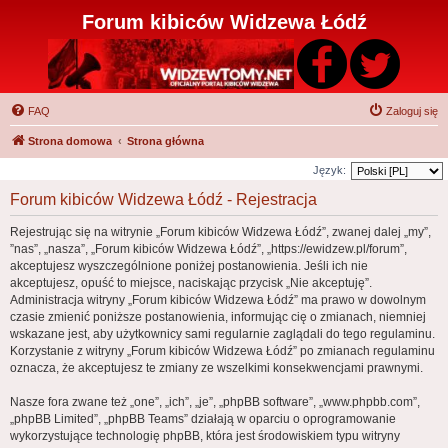
Forum kibiców Widzewa Łódź
FAQ
Zaloguj się
Strona domowa
Strona główna
Język:
Forum kibiców Widzewa Łódź - Rejestracja
Rejestrując się na witrynie „Forum kibiców Widzewa Łódź”, zwanej dalej „my”,
”nas”, „nasza”, „Forum kibiców Widzewa Łódź”, „https://ewidzew.pl/forum”,
akceptujesz wyszczególnione poniżej postanowienia. Jeśli ich nie
akceptujesz, opuść to miejsce, naciskając przycisk „Nie akceptuję”.
Administracja witryny „Forum kibiców Widzewa Łódź” ma prawo w dowolnym
czasie zmienić poniższe postanowienia, informując cię o zmianach, niemniej
wskazane jest, aby użytkownicy sami regularnie zaglądali do tego regulaminu.
Korzystanie z witryny „Forum kibiców Widzewa Łódź” po zmianach regulaminu
oznacza, że akceptujesz te zmiany ze wszelkimi konsekwencjami prawnymi.
Nasze fora zwane też „one”, „ich”, „je”, „phpBB software”, „www.phpbb.com”,
„phpBB Limited”, „phpBB Teams” działają w oparciu o oprogramowanie
wykorzystujące technologię phpBB, która jest środowiskiem typu witryny