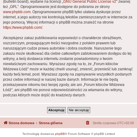
(bulletin board), wydane na licencji „
GNU General Public License v2
” zwanej
też „GPL”. Oprogramowanie jest dostępne do pobrania ze strony
www.phpbb.com
. Oprogramowanie phpBB tylko ułatwia dyskusje przez
internet, a jego autorzy nie kontrolują tekstów zamieszczanych w internecie za
jego pomocą. Więcej informacji o phpBB można znaleźć na stronie
https://www.phpbb.com/
.
Akceptujesz zakaz publikowania wypowiedzi o charakterze obraźliwym,
oszczerczym, propagującym treści niezgodne z polskim prawem lub
naruszającym cudze prawa autorskie i dobra osobiste. Naruszenie tego
zakazu może skutkować dla ciebie całkowitym zablokowaniem dostępu do tej
witryny, a twój dostawca internetu zostanie powiadomiony o twoim
niewłaściwym zachowaniu. Wyrażasz zgodę na to, że „Forum kibiców
Widzewa Łódź” może w każdej chwili usunąć, zmienić, przenieść lub zamknąć
każdy twój temat, post. Wyrażasz zgodę na zapisywanie wszystkich podanych
przez ciebie informacji w naszej bazie danych. Informacje te nie będą
przekazywane nikomu bez twojej zgody, ale ani „Forum kibiców Widzewa
Łódź”, ani phpBB nie ponosi odpowiedzialności za włamania do witryny,
podczas których może dojść do kradzieży danych.
Strona domowa
Strona główna
Strefa czasowa
UTC+02:00
Technologię dostarcza
phpBB
® Forum Software © phpBB Limited