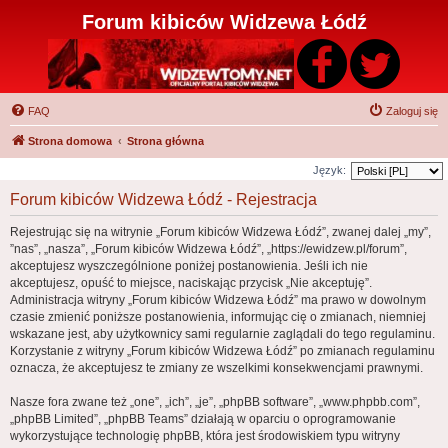
Forum kibiców Widzewa Łódź
FAQ
Zaloguj się
Strona domowa
Strona główna
Język:
Forum kibiców Widzewa Łódź - Rejestracja
Rejestrując się na witrynie „Forum kibiców Widzewa Łódź”, zwanej dalej „my”,
”nas”, „nasza”, „Forum kibiców Widzewa Łódź”, „https://ewidzew.pl/forum”,
akceptujesz wyszczególnione poniżej postanowienia. Jeśli ich nie
akceptujesz, opuść to miejsce, naciskając przycisk „Nie akceptuję”.
Administracja witryny „Forum kibiców Widzewa Łódź” ma prawo w dowolnym
czasie zmienić poniższe postanowienia, informując cię o zmianach, niemniej
wskazane jest, aby użytkownicy sami regularnie zaglądali do tego regulaminu.
Korzystanie z witryny „Forum kibiców Widzewa Łódź” po zmianach regulaminu
oznacza, że akceptujesz te zmiany ze wszelkimi konsekwencjami prawnymi.
Nasze fora zwane też „one”, „ich”, „je”, „phpBB software”, „www.phpbb.com”,
„phpBB Limited”, „phpBB Teams” działają w oparciu o oprogramowanie
wykorzystujące technologię phpBB, która jest środowiskiem typu witryny