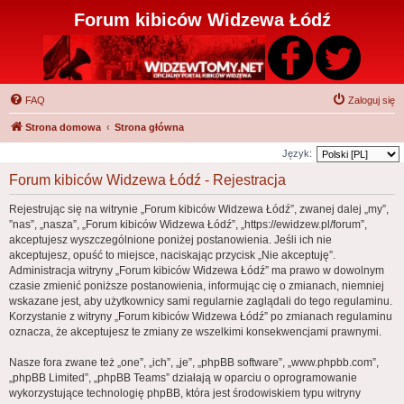
Forum kibiców Widzewa Łódź
FAQ
Zaloguj się
Strona domowa
Strona główna
Język:
Forum kibiców Widzewa Łódź - Rejestracja
Rejestrując się na witrynie „Forum kibiców Widzewa Łódź”, zwanej dalej „my”,
”nas”, „nasza”, „Forum kibiców Widzewa Łódź”, „https://ewidzew.pl/forum”,
akceptujesz wyszczególnione poniżej postanowienia. Jeśli ich nie
akceptujesz, opuść to miejsce, naciskając przycisk „Nie akceptuję”.
Administracja witryny „Forum kibiców Widzewa Łódź” ma prawo w dowolnym
czasie zmienić poniższe postanowienia, informując cię o zmianach, niemniej
wskazane jest, aby użytkownicy sami regularnie zaglądali do tego regulaminu.
Korzystanie z witryny „Forum kibiców Widzewa Łódź” po zmianach regulaminu
oznacza, że akceptujesz te zmiany ze wszelkimi konsekwencjami prawnymi.
Nasze fora zwane też „one”, „ich”, „je”, „phpBB software”, „www.phpbb.com”,
„phpBB Limited”, „phpBB Teams” działają w oparciu o oprogramowanie
wykorzystujące technologię phpBB, która jest środowiskiem typu witryny