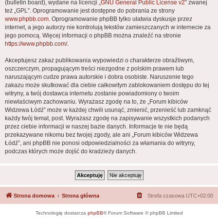
(bulletin board), wydane na licencji „
GNU General Public License v2
” zwanej
też „GPL”. Oprogramowanie jest dostępne do pobrania ze strony
www.phpbb.com
. Oprogramowanie phpBB tylko ułatwia dyskusje przez
internet, a jego autorzy nie kontrolują tekstów zamieszczanych w internecie za
jego pomocą. Więcej informacji o phpBB można znaleźć na stronie
https://www.phpbb.com/
.
Akceptujesz zakaz publikowania wypowiedzi o charakterze obraźliwym,
oszczerczym, propagującym treści niezgodne z polskim prawem lub
naruszającym cudze prawa autorskie i dobra osobiste. Naruszenie tego
zakazu może skutkować dla ciebie całkowitym zablokowaniem dostępu do tej
witryny, a twój dostawca internetu zostanie powiadomiony o twoim
niewłaściwym zachowaniu. Wyrażasz zgodę na to, że „Forum kibiców
Widzewa Łódź” może w każdej chwili usunąć, zmienić, przenieść lub zamknąć
każdy twój temat, post. Wyrażasz zgodę na zapisywanie wszystkich podanych
przez ciebie informacji w naszej bazie danych. Informacje te nie będą
przekazywane nikomu bez twojej zgody, ale ani „Forum kibiców Widzewa
Łódź”, ani phpBB nie ponosi odpowiedzialności za włamania do witryny,
podczas których może dojść do kradzieży danych.
Strona domowa
Strona główna
Strefa czasowa
UTC+02:00
Technologię dostarcza
phpBB
® Forum Software © phpBB Limited