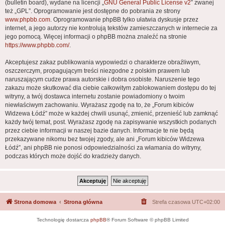
(bulletin board), wydane na licencji „
GNU General Public License v2
” zwanej
też „GPL”. Oprogramowanie jest dostępne do pobrania ze strony
www.phpbb.com
. Oprogramowanie phpBB tylko ułatwia dyskusje przez
internet, a jego autorzy nie kontrolują tekstów zamieszczanych w internecie za
jego pomocą. Więcej informacji o phpBB można znaleźć na stronie
https://www.phpbb.com/
.
Akceptujesz zakaz publikowania wypowiedzi o charakterze obraźliwym,
oszczerczym, propagującym treści niezgodne z polskim prawem lub
naruszającym cudze prawa autorskie i dobra osobiste. Naruszenie tego
zakazu może skutkować dla ciebie całkowitym zablokowaniem dostępu do tej
witryny, a twój dostawca internetu zostanie powiadomiony o twoim
niewłaściwym zachowaniu. Wyrażasz zgodę na to, że „Forum kibiców
Widzewa Łódź” może w każdej chwili usunąć, zmienić, przenieść lub zamknąć
każdy twój temat, post. Wyrażasz zgodę na zapisywanie wszystkich podanych
przez ciebie informacji w naszej bazie danych. Informacje te nie będą
przekazywane nikomu bez twojej zgody, ale ani „Forum kibiców Widzewa
Łódź”, ani phpBB nie ponosi odpowiedzialności za włamania do witryny,
podczas których może dojść do kradzieży danych.
Strona domowa
Strona główna
Strefa czasowa
UTC+02:00
Technologię dostarcza
phpBB
® Forum Software © phpBB Limited