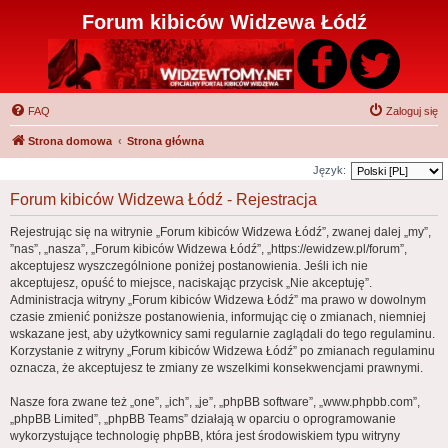
Forum kibiców Widzewa Łódź
FAQ
Zaloguj się
Strona domowa
Strona główna
Język:
Forum kibiców Widzewa Łódź - Rejestracja
Rejestrując się na witrynie „Forum kibiców Widzewa Łódź”, zwanej dalej „my”,
”nas”, „nasza”, „Forum kibiców Widzewa Łódź”, „https://ewidzew.pl/forum”,
akceptujesz wyszczególnione poniżej postanowienia. Jeśli ich nie
akceptujesz, opuść to miejsce, naciskając przycisk „Nie akceptuję”.
Administracja witryny „Forum kibiców Widzewa Łódź” ma prawo w dowolnym
czasie zmienić poniższe postanowienia, informując cię o zmianach, niemniej
wskazane jest, aby użytkownicy sami regularnie zaglądali do tego regulaminu.
Korzystanie z witryny „Forum kibiców Widzewa Łódź” po zmianach regulaminu
oznacza, że akceptujesz te zmiany ze wszelkimi konsekwencjami prawnymi.
Nasze fora zwane też „one”, „ich”, „je”, „phpBB software”, „www.phpbb.com”,
„phpBB Limited”, „phpBB Teams” działają w oparciu o oprogramowanie
wykorzystujące technologię phpBB, która jest środowiskiem typu witryny